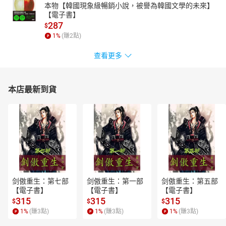
本物【韓國現象級暢銷小說，被譽為韓國文學的未來】
【電子書】
287
$
1
%
(賺
2
點)
查看更多
本店最新到貨
剑傲重生：第七部
剑傲重生：第一部
剑傲重生：第五部
【電子書】
【電子書】
【電子書】
315
315
315
$
$
$
1
%
(賺
3
點)
1
%
(賺
3
點)
1
%
(賺
3
點)