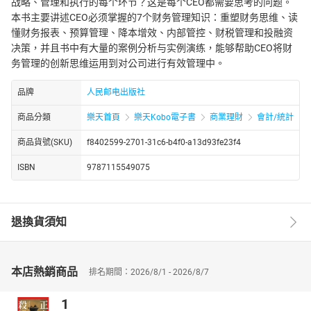
战略、管理和执行的每个环节？这是每个CEO都需要思考的问题。
本书主要讲述CEO必须掌握的7个财务管理知识：重塑财务思维、读
懂财务报表、预算管理、降本增效、内部管控、财税管理和投融资
决策，并且书中有大量的案例分析与实例演练，能够帮助CEO将财
务管理的创新思维运用到对公司进行有效管理中。
品牌
人民邮电出版社
商品分類
樂天首頁
樂天Kobo電子書
商業理財
會計/統計
商品貨號(SKU)
f8402599-2701-31c6-b4f0-a13d93fe23f4
ISBN
9787115549075
退換貨須知
本店熱銷商品
排名期間：2026/8/1 - 2026/8/7
1