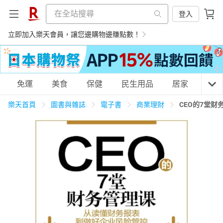
登入
立即加入樂天會員，讓您邊購物邊賺點數！
購物網分類
免運
美食
保健
民生用品
居家
3C
樂天首頁
圖書與雜誌
電子書
商業理財
CEO的7堂
天天免運
美食蛋糕
養生保健
民生用品
居家生活
3C家電
運動休閒
親子玩具
女裝
男裝
化妝保養
情趣用品