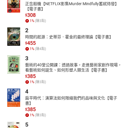
正念殺機【NETFLIX影集Murder Mindfully蓄弒待發】
【電子書】
308
$
1
%
(賺
3
點)
2
時間的起源：史蒂芬．霍金的最終理論【電子書】
455
$
1
%
(賺
4
點)
3
藝術的40堂公開課：透過故事，走進藝術家創作現場，
看藝術如何誕生、如何形塑人類生活【電子書】
385
$
1
%
(賺
3
點)
4
扁平時代：演算法如何限縮我們的品味與文化【電子
書】
385
$
1
%
(賺
3
點)
5