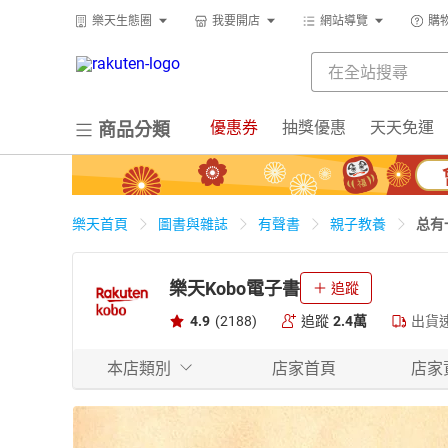
樂天生態圈
我要開店
網站導覽
購
優惠券
抽獎優惠
天天免運
商品分類
总有
樂天首頁
圖書與雜誌
有聲書
親子教養
樂天Kobo電子書
追蹤
4.9
(2188)
追蹤
2.4萬
出貨
本店類別
店家首頁
店家