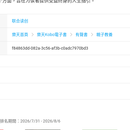
个方面，旨在为读者提供受益终身的人生指引。
联合读创
樂天首頁
樂天Kobo電子書
有聲書
親子教養
f84863dd-082a-3c56-af3b-c0adc7970bd3
者保護法
第
19
條第
1
項後段
暨
通訊交易解除權合理例外情事適用
供即為完成之線上服務，經消費者事先同意始提供。」 之商品
排名期間：2026/7/31 - 2026/8/6
訂購本店鋪之商品即代表知悉本店鋪所銷售之商品為電子書，屬
取電子書，不得請求退貨退款。