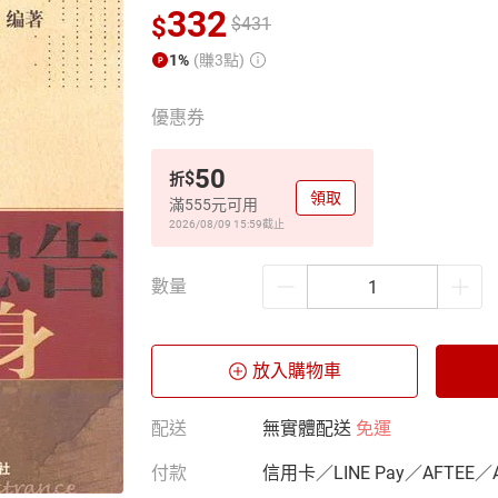
332
$
$
431
1%
(賺3點)
優惠券
50
$
折
領取
滿555元可用
2026/08/09 15:59
截止
數量
放入購物車
配送
無實體配送
免運
付款
信用卡／LINE Pay／AFTEE／