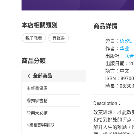
本店相關類別
商品詳情
親子教養
有聲書
旁白：
语汐L
作者：
华业
出版社：
联合
商品分類
出版日期：202
語言：中文
全部商品
ISBN：89700
時長：08:30:
🎯新書優惠
🉐獨家書籍
Description：
改变思想，才能改
💘樂天女孩
和恰到好处的评点
⚡版權即將到期
解开人生的难题，