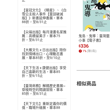
止
【皇冠文化】《曉星》、《白
雪公主殺人事件【童話破滅
付款方
版】》新書延伸書展，單本
88折，至8/31止
ATM轉帳、信用卡
【尖端出版】每月漫畫名家推
鬼島．鬼導：臺灣靈
薦：高橋留美子，單本75
折，至8/31止
小事【電子書】
336
$
【大雁文化 x 日出出版】陪你
1
%
(賺
3
點)
找到情緒出口，心理勵志書
展，單本85折，至9/10止
【天下生活 x 康健出版】享受
自己喜歡的生活，單本85
折，至9/15止
相似商品
【臺灣商務】解碼歷史書展~
穿梭時空的閱讀冒險，單本
85折，至8/31止
【天下文化】重新定義你的價
值，職場升級展，單本88