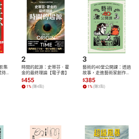
品
放入
購物車
登入
帳號
欲取消訂單或辦理退貨時，請登入樂天市場，並於「我的訂單」
Shopping cart
Login
將依您的申請進行審核，待審核通過後將為您辦理退款事宜。
市場須以整筆訂單為單位進行取消/退貨，恕無法以單支商品取消
如何開始使用？
.選擇閱讀載具
Step2.
2
3
X影集
時間的起源：史蒂芬．霍
藝術的40堂公開課：透過
蓄弒待
金的最終理論【電子書】
故事，走進藝術家創作現
場，看藝術如何誕生、如
455
385
$
$
何形塑人類生活【電子
1
%
(賺
4
點)
1
%
(賺
3
點)
書】