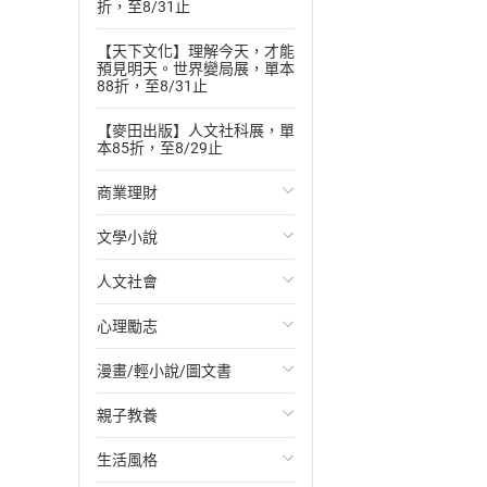
折，至8/31止
【天下文化】理解今天，才能
預見明天。世界變局展，單本
88折，至8/31止
【麥田出版】人文社科展，單
本85折，至8/29止
商業理財
文學小說
投資理財
人文社會
經濟/趨勢
歐美文學
心理勵志
財務/金融
日本文學
國際關係
漫畫/輕小說/圖文書
管理/領導
韓國文學
政治
心靈成長/情緒
親子教養
職場工作術
華文文學
社會科學
人際關係
輕小說
生活風格
成功法
經典文學
台灣/中國歷史
兩性關係
奇幻/科幻
教育現場