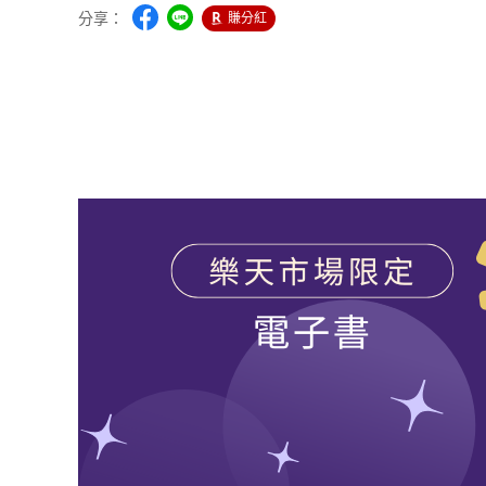
分享：
賺分紅