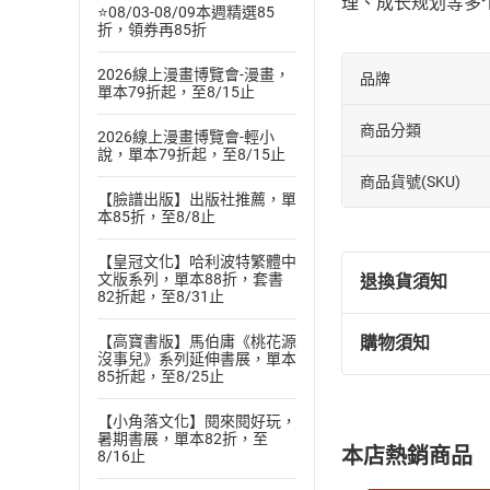
理、成长规划等多
⭐08/03-08/09本週精選85
折，領券再85折
2026線上漫畫博覽會-漫畫，
品牌
單本79折起，至8/15止
商品分類
2026線上漫畫博覽會-輕小
說，單本79折起，至8/15止
商品貨號(SKU)
【臉譜出版】出版社推薦，單
本85折，至8/8止
【皇冠文化】哈利波特繁體中
文版系列，單本88折，套書
退換貨須知
82折起，至8/31止
【高寶書版】馬伯庸《桃花源
購物須知
退換貨規定：
沒事兒》系列延伸書展，單本
85折起，至8/25止
(
一
)
依
消費
內容或一經提
【小角落文化】閱來閱好玩，
購書須知
定。
暑期書展，單本82折，至
本店熱銷商品
8/16止
(
二
)
消費者
且已下載
/
存