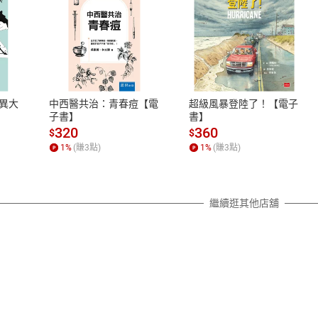
式
退換貨規範
、LINE PAY、AFTEE
本店是否提供消費者保護法七日猶
之權利，遽消費者保護法及通訊交
異大
中西醫共治：青春痘【電
超級風暴登陸了！【電子
除權合理例外情事適用準則，依商
子書】
書】
質各有不同規定。詳細退換貨說明
320
360
$
$
照各商品說明。
1
%
(賺
3
點)
1
%
(賺
3
點)
詳細說明
繼續逛其他店舖