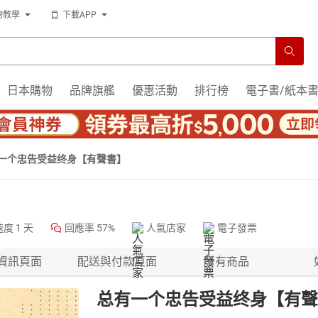
物教學
下載APP
日本購物
品牌旗艦
優惠活動
排行榜
電子書/紙本
一个忠告受益终身【有聲書】
速度
1 天
回應率
57%
人氣店家
電子發票
資訊頁面
配送與付款頁面
所有商品
总有一个忠告受益终身【有聲