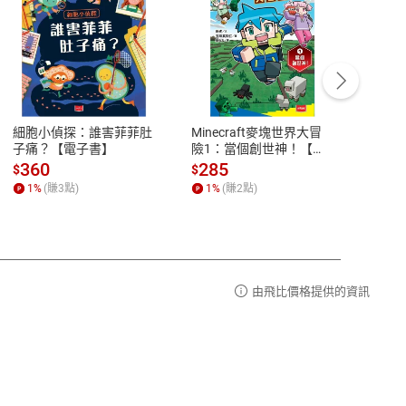
客服資訊
豫期
服務時間：週一到週五 10:00-12:00、
易解
13:00-17:00 (國定假日及例假日休息)
細胞小偵探：誰害菲菲肚
Minecraft麥塊世界大冒
小羱
品性
客服電話：0080-1857077
子痛？【電子書】
險1：當個創世神！【電
【電
子書】
請參
客服信箱：
聯絡店家
360
285
31
$
$
$
1
%
(賺
3
點)
1
%
(賺
2
點)
1
%
由飛比價格提供的資訊