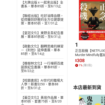
挑選
商
【大牌出版 x 一起來出版】全
書系，單本85折，至8/13止
退貨方式：您
Choose
貨」，本店鋪
【聯經出版】吃好油降血糖，
請注意，樂天
從控醣到舒壓的全方位健康提
購書後，
案，單本85折，至7/31止
【皇冠文化】東野圭吾紀念書
Step1
展，單本85折起，至8/31止
1
【啟動文化】翻轉思維的練習
－《利他》延伸書展，單本
正念殺機【NETFLI
85折，至8/14止
Murder Mindfully
發】【電子書】
308
$
【橡樹林文化】一行禪師百歲
1
%
(賺
3
點)
誕辰紀念書展，單本85折，
至8/22止
【校園書房】AI世代的職場大
人學！新書$250、單本88
本店最新到貨
折，至8/31止
【蓋亞文化】黃易作品展，單
本85折、套書75折，至8/20