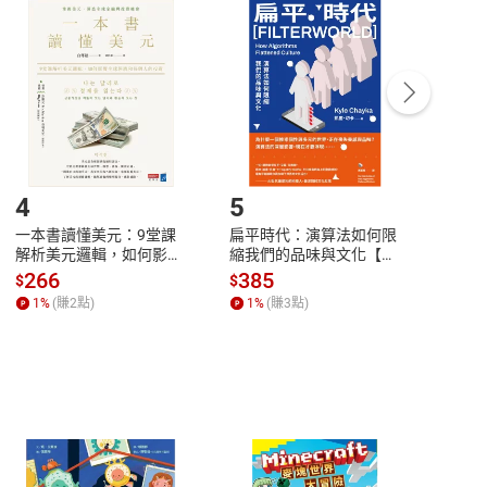
付款
方式
完成
訂單
中點選「瀏覽訂單明細」
>
「申請取消訂單
/
退
Payment
Complete
/退貨。
登入帳號，下載書籍後看書
4
5
6
一本書讀懂美元：9堂課
扁平時代：演算法如何限
本物
解析美元邏輯，如何影響
縮我們的品味與文化【電
說，
全球經濟和每個人的投資
子書】
來】
266
385
28
$
$
$
【電子書】
1
%
(賺
2
點)
1
%
(賺
3
點)
1
%