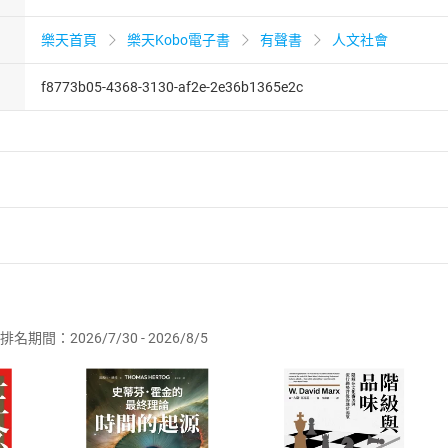
樂天首頁
樂天Kobo電子書
有聲書
人文社會
f8773b05-4368-3130-af2e-2e36b1365e2c
者保護法
第
19
條第
1
項後段
暨
通訊交易解除權合理例外情事適用
供即為完成之線上服務，經消費者事先同意始提供。」 之商品
排名期間：2026/7/30 - 2026/8/5
訂購本店鋪之商品即代表知悉本店鋪所銷售之商品為電子書，屬
取電子書，不得請求退貨退款。
品
放入
購物車
登入
帳號
欲取消訂單或辦理退貨時，請登入樂天市場，並於「我的訂單」
Shopping cart
Login
將依您的申請進行審核，待審核通過後將為您辦理退款事宜。