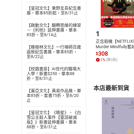
請注意，樂天
購書後，
【皇冠文化】東野圭吾紀念書
展，單本85折起，至8/31止
Step1
【啟動文化】翻轉思維的練習
－《利他》延伸書展，單本
1
85折，至8/14止
正念殺機【NETFLI
Murder Mindfully
【橡樹林文化】一行禪師百歲
誕辰紀念書展，單本85折，
發】【電子書】
308
$
至8/22止
1
%
(賺
3
點)
【校園書房】AI世代的職場大
人學！新書$250、單本88
折，至8/31止
本店最新到貨
【蓋亞文化】黃易作品展，單
本85折、套書75折，至8/20
止
【皇冠文化】《曉星》、《白
雪公主殺人事件【童話破滅
版】》新書延伸書展，單本
88折，至8/31止
付款方