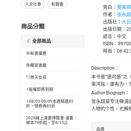
人文社會
有聲書
旁白：
夏离卿
作者：
张永超
出版社：
大吕
商品分類
出版日期：202
語言：中文
全部商品
ISBN：89700
時長：08:42:
🎯新書優惠
🉐獨家書籍
Description：
本书是“道可道”
💘樂天女孩
辜鸿铭、康有为、
⚡版權即將到期
Author Biograph：
张永超是专注晚清
⭐08/03-08/09本週精選85
折，領券再85折
人物的个性，也解
2026線上漫畫博覽會-漫畫，
單本79折起，至8/15止
品牌