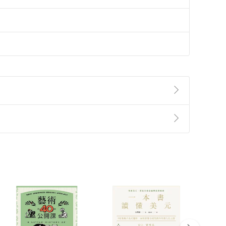
準則
第
2
條第
5
款之規定，「非以有形媒介提供之數位
，不適用消保法第
19
條第
1
項七日內無條件退貨之規
非以有形媒介提供之數位內容，消費者同意若訂購後
付款
方式
完成
訂單
中點選「瀏覽訂單明細」
>
「申請取消訂單
/
退
Payment
Complete