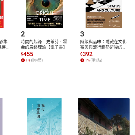
市場須以整筆訂單為單位進行取消/退貨，恕無法以單支商品取消
如何開始使用？
.選擇閱讀載具
Step2.
2
3
X影集
時間的起源：史蒂芬．霍
階級與品味：隱藏在文化
蓄弒待
金的最終理論【電子書】
審美與流行趨勢背後的地
位渴望【電子書】
455
392
$
$
1
%
(賺
4
點)
1
%
(賺
3
點)
式
退換貨規範