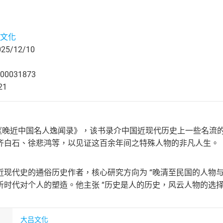
文化
5/12/10
00031873
21
之《晚近中国名人逸闻录》，该书录介中国近现代历史上一些名流
齐白石、徐悲鸿等，以见证这百余年间之特殊人物的非凡人生。
近现代史的通俗历史作者，核心研究方向为 “晚清至民国的人物
析时代对个人的塑造。他主张 “历史是人的历史，风云人物的选择
大吕文化