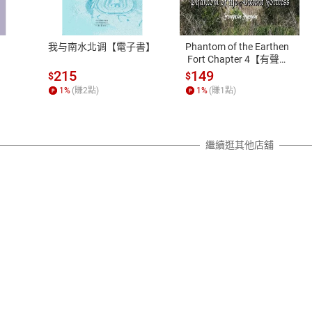
、LINE PAY、AFTEE
本店是否提供消費者保護法七日猶
之權利，遽消費者保護法及通訊交
我与南水北调【電子書】
Phantom of the Earthen
除權合理例外情事適用準則，依商
 Fort Chapter 4【有聲
書】
質各有不同規定。詳細退換貨說明
215
149
$
$
照各商品說明。
1
%
(賺
2
點)
1
%
(賺
1
點)
詳細說明
繼續逛其他店舖