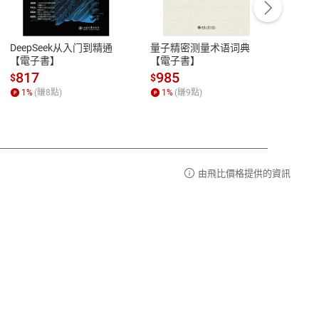
豫期
服務時間：週一到週五 10:00-12:00、
易解
13:00-17:00 (國定假日及例假日休息)
DeepSeek从入门到精通
量子精密测量术语词典
新西
品性
客服電話：0080-1857077
【電子書】
【電子書】
计研
請參
客服信箱：
聯絡店家
817
985
98
$
$
$
1
%
(賺
8
點)
1
%
(賺
9
點)
1
%
由飛比價格提供的資訊