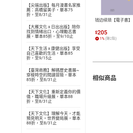
【尖端出版】每月漫畫名家推
ATM轉帳、信用卡
薦：高橋留美子，單本75
折，至8/31止
钱边续琐【電子書】
【大雁文化 x 日出出版】陪你
205
找到情緒出口，心理勵志書
$
展，單本85折，至9/10止
1
%
(賺
2
點)
【天下生活 x 康健出版】享受
自己喜歡的生活，單本85
折，至9/15止
【臺灣商務】解碼歷史書展~
穿梭時空的閱讀冒險，單本
相似商品
85折，至8/31止
【天下文化】重新定義你的價
值，職場升級展，單本88
折，至8/31止
【天下文化】理解今天，才能
預見明天。世界變局展，單本
88折，至8/31止