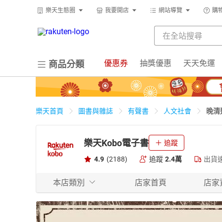
樂天生態圈
我要開店
網站導覽
購
優惠券
抽獎優惠
天天免運
商品分類
晚清
樂天首頁
圖書與雜誌
有聲書
人文社會
樂天Kobo電子書
追蹤
4.9
(2188)
追蹤
2.4萬
出貨
本店類別
店家首頁
店家