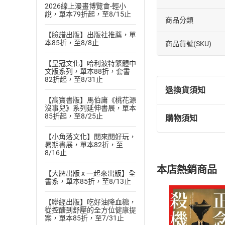
2026線上漫畫博覽會-輕小
說，單本79折起，至8/15止
商品分類
【臉譜出版】出版社推薦，單
本85折，至8/8止
商品貨號(SKU)
【皇冠文化】哈利波特繁體中
文版系列，單本88折，套書
82折起，至8/31止
退換貨須知
【高寶書版】馬伯庸《桃花源
沒事兒》系列延伸書展，單本
85折起，至8/25止
購物須知
退換貨規定：
(
一
)
依
消費
【小角落文化】閱來閱好玩，
暑期書展，單本82折，至
內容或一經提
8/16止
購書須知
定。
本店熱銷商品
(
二
)
消費者
【大牌出版 x 一起來出版】全
書系，單本85折，至8/13止
且已下載
/
存
挑選
商
退貨方式：您
【聯經出版】吃好油降血糖，
Choose
從控醣到舒壓的全方位健康提
貨」，本店鋪
案，單本85折，至7/31止