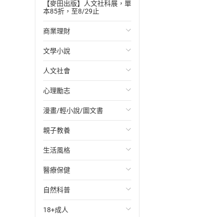
【麥田出版】人文社科展，單
本85折，至8/29止
商業理財
文學小說
投資理財
人文社會
經濟/趨勢
歐美文學
心理勵志
財務/金融
日本文學
國際關係
漫畫/輕小說/圖文書
管理/領導
韓國文學
政治
心靈成長/情緒
親子教養
職場工作術
華文文學
社會科學
人際關係
輕小說
生活風格
成功法
經典文學
台灣/中國歷史
兩性關係
奇幻/科幻
教育現場
醫療保健
行銷/廣告
成長/家庭生活小說
日/韓歷史
心理學
愛情故事
兒童文學/故事
飲食/食譜
自然科普
傳記
懸疑/推理小說
其他歷史/史學
職場/社會寫實
兒童科普/學習
健身/美顏
健康/養生
18+成人
商務/商學
科幻/奇幻小說
法律
懸疑/推理
育兒百科
運動/遊戲
常見疾病
生物科學