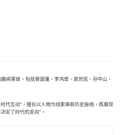
的趣闻掌故，包括曾国藩、李鸿章、袁世凯、孙中山、
与时代互动”，擅长以人物为线索串联历史脉络，既展现
决定了时代的走向”。