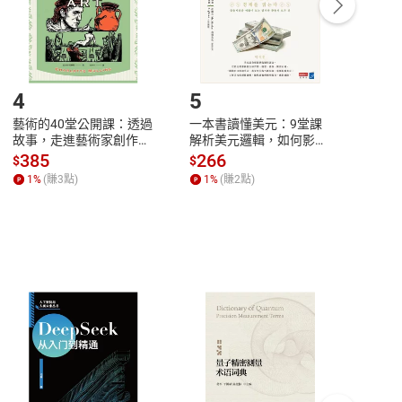
/退貨。
登入帳號，下載書籍後看書
4
5
6
藝術的40堂公開課：透過
一本書讀懂美元：9堂課
本物
故事，走進藝術家創作現
解析美元邏輯，如何影響
說，
場，看藝術如何誕生、如
全球經濟和每個人的投資
來】
385
266
28
$
$
$
何形塑人類生活【電子
【電子書】
1
%
(賺
3
點)
1
%
(賺
2
點)
1
%
書】
客服資訊