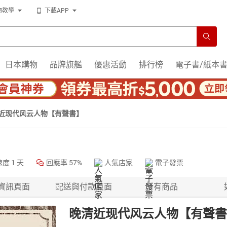
物教學
下載APP
日本購物
品牌旗艦
優惠活動
排行榜
電子書/紙本
近现代风云人物【有聲書】
速度
1 天
回應率
57%
人氣店家
電子發票
資訊頁面
配送與付款頁面
所有商品
晚清近现代风云人物【有聲書