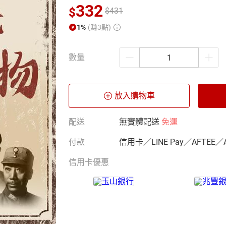
332
$
$
431
1%
(賺3點)
數量
放入購物車
配送
無實體配送
免運
付款
信用卡／LINE Pay／AFTEE／
信用卡優惠