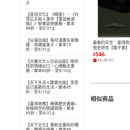
止
【皇冠文化】《曉星》、《白
付款方
雪公主殺人事件【童話破滅
版】》新書延伸書展，單本
88折，至8/31止
ATM轉帳、信用卡
【尖端出版】每月漫畫名家推
最後的天空：臺灣政
薦：高橋留美子，單本75
想史研究【電子書】
折，至8/31止
546
$
1
%
(賺
5
點)
【大雁文化 x 日出出版】陪你
找到情緒出口，心理勵志書
展，單本85折，至9/10止
【天下生活 x 康健出版】享受
自己喜歡的生活，單本85
折，至9/15止
相似商品
【臺灣商務】解碼歷史書展~
穿梭時空的閱讀冒險，單本
85折，至8/31止
【天下文化】重新定義你的價
值，職場升級展，單本88