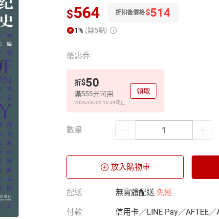
564
514
$
$
折扣後價格
1%
(賺5點)
優惠券
50
$
折
領取
滿555元可用
2026/08/09 15:59
截止
數量
放入購物車
配送
無實體配送
免運
付款
信用卡／LINE Pay／AFTEE／