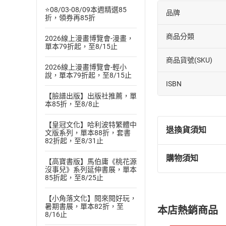
⭐08/03-08/09本週精選85
品牌
折，領券再85折
商品分類
2026線上漫畫博覽會-漫畫，
單本79折起，至8/15止
商品貨號(SKU)
2026線上漫畫博覽會-輕小
說，單本79折起，至8/15止
ISBN
【臉譜出版】出版社推薦，單
本85折，至8/8止
【皇冠文化】哈利波特繁體中
退換貨須知
文版系列，單本88折，套書
82折起，至8/31止
購物須知
【高寶書版】馬伯庸《桃花源
退換貨規定：
沒事兒》系列延伸書展，單本
(
一
)
依
消費
85折起，至8/25止
內容或一經提
購書須知
【小角落文化】閱來閱好玩，
定。
暑期書展，單本82折，至
本店熱銷商品
(
二
)
消費者
8/16止
且已下載
/
存