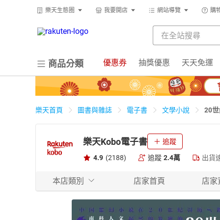
樂天生態圈
我要開店
網站導覽
購
優惠券
抽獎優惠
天天免運
商品分類
20
樂天首頁
圖書與雜誌
電子書
文學小說
樂天Kobo電子書
追蹤
4.9
(2188)
追蹤
2.4萬
出貨
本店類別
店家首頁
店家