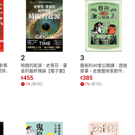
品
放入
購物車
登入
帳號
欲取消訂單或辦理退貨時，請登入樂天市場，並於「我的訂單」
Shopping cart
Login
將依您的申請進行審核，待審核通過後將為您辦理退款事宜。
市場須以整筆訂單為單位進行取消/退貨，恕無法以單支商品取消
如何開始使用？
.選擇閱讀載具
Step2.
2
3
X影集
時間的起源：史蒂芬．霍
藝術的40堂公開課：透過
蓄弒待
金的最終理論【電子書】
故事，走進藝術家創作現
場，看藝術如何誕生、如
455
385
$
$
何形塑人類生活【電子
1
%
(賺
4
點)
1
%
(賺
3
點)
書】