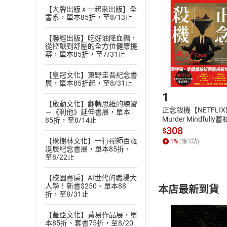
挑選
商
【大牌出版 x 一起來出版】全
退貨方式：您
書系，單本85折，至8/13止
Choose
貨」，本店鋪
【聯經出版】吃好油降血糖，
請注意，樂天
從控醣到舒壓的全方位健康提
購書後，
案，單本85折，至7/31止
【皇冠文化】東野圭吾紀念書
Step1
展，單本85折起，至8/31止
1
【啟動文化】翻轉思維的練習
正念殺機【NETFLI
－《利他》延伸書展，單本
Murder Mindfully
85折，至8/14止
發】【電子書】
308
$
【橡樹林文化】一行禪師百歲
1
%
(賺
3
點)
誕辰紀念書展，單本85折，
至8/22止
【校園書房】AI世代的職場大
人學！新書$250、單本88
本店最新到貨
折，至8/31止
【蓋亞文化】黃易作品展，單
本85折、套書75折，至8/20