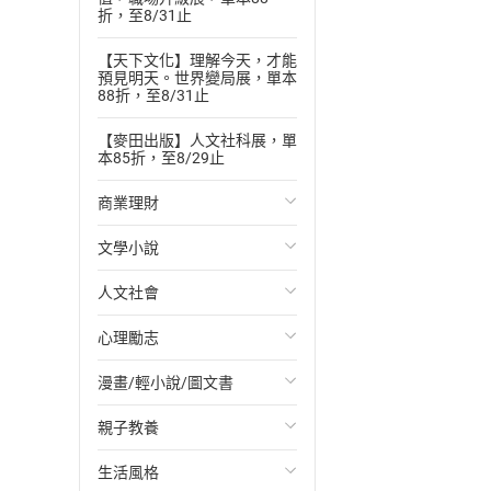
折，至8/31止
【天下文化】理解今天，才能
預見明天。世界變局展，單本
88折，至8/31止
【麥田出版】人文社科展，單
本85折，至8/29止
商業理財
文學小說
投資理財
人文社會
經濟/趨勢
歐美文學
心理勵志
財務/金融
日本文學
國際關係
漫畫/輕小說/圖文書
管理/領導
韓國文學
政治
心靈成長/情緒
親子教養
職場工作術
華文文學
社會科學
人際關係
輕小說
生活風格
成功法
經典文學
台灣/中國歷史
兩性關係
奇幻/科幻
教育現場