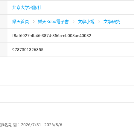
北京大学出版社
樂天首頁
樂天Kobo電子書
文學小說
文學研究
f8af6927-4b46-387d-856a-eb003ae40082
9787301326855
者保護法
第
19
條第
1
項後段
暨
通訊交易解除權合理例外情事適用
供即為完成之線上服務，經消費者事先同意始提供。」 之商品
排名期間：2026/7/31 - 2026/8/6
訂購本店鋪之商品即代表知悉本店鋪所銷售之商品為電子書，屬
取電子書，不得請求退貨退款。