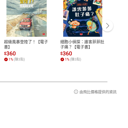
客服資訊
豫期
服務時間：週一到週五 10:00-12:00、
易解
13:00-17:00 (國定假日及例假日休息)
超級風暴登陸了！【電子
細胞小偵探：誰害菲菲肚
Mine
品性
客服電話：0080-1857077
書】
子痛？【電子書】
險1
子書
請參
客服信箱：
聯絡店家
360
360
28
$
$
$
1
%
(賺
3
點)
1
%
(賺
3
點)
1
%
由飛比價格提供的資訊