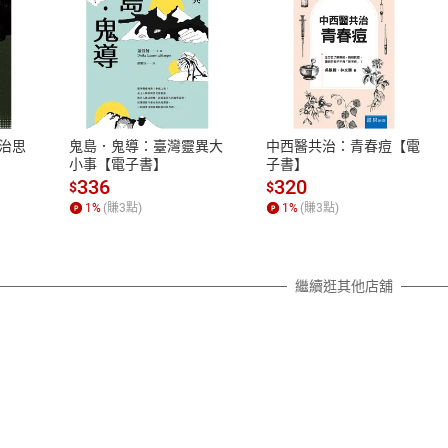
式
退換貨規範
、LINE PAY、AFTEE
本店是否提供消費者保護法七日猶
之權利，遽消費者保護法及通訊交
治思
鬼島．鬼導：臺灣靈異大
中西醫共治：青春痘【電
除權合理例外情事適用準則，依商
小事【電子書】
子書】
質各有不同規定。詳細退換貨說明
336
320
$
$
照各商品說明。
1
%
(賺
3
點)
1
%
(賺
3
點)
詳細說明
繼續逛其他店舖