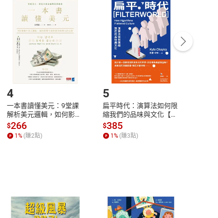
付款
方式
完成
訂單
中點選「瀏覽訂單明細」
>
「申請取消訂單
/
退
Payment
Complete
/退貨。
登入帳號，下載書籍後看書
4
5
6
一本書讀懂美元：9堂課
扁平時代：演算法如何限
本物
解析美元邏輯，如何影響
縮我們的品味與文化【電
說，
全球經濟和每個人的投資
子書】
來】
266
385
28
$
$
$
【電子書】
1
%
(賺
2
點)
1
%
(賺
3
點)
1
%