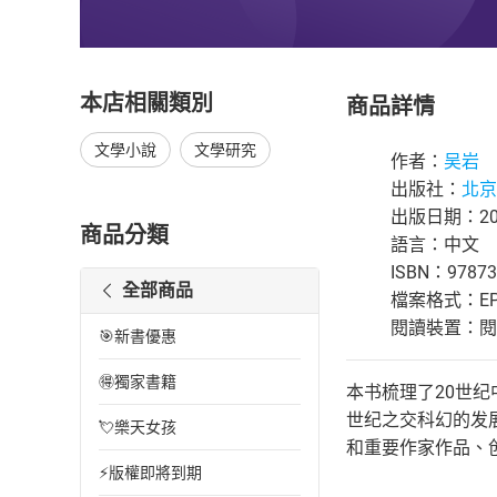
本店相關類別
商品詳情
文學小說
文學研究
作者：
吴岩
出版社：
北京
出版日期：202
商品分類
語言：中文
ISBN：97873
全部商品
檔案格式：EP
閱讀裝置：閱讀器
🎯新書優惠
🉐獨家書籍
本书梳理了20世
世纪之交科幻的发
💘樂天女孩
和重要作家作品、
⚡版權即將到期