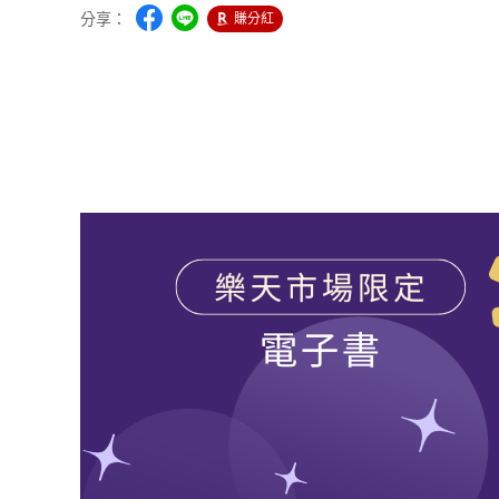
分享：
賺分紅