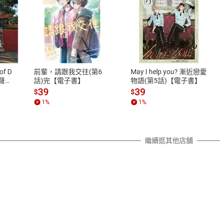
式
退換貨規範
、LINE PAY、AFTEE
本店是否提供消費者保護法七日猶
之權利，遽消費者保護法及通訊交
of D
前輩，請跟我交往(第6
May I help you? 漸近戀愛
除權合理例外情事適用準則，依商
有聲
話)完【電子書】
物語(第5話)【電子書】
質各有不同規定。詳細退換貨說明
39
39
$
$
照各商品說明。
1
%
1
%
詳細說明
繼續逛其他店舖