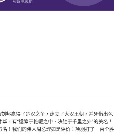
助刘邦赢得了楚汉之争，建立了大汉王朝，并凭借出色
华，有“运筹于帷幄之中、决胜于千里之外”的美名！
与名！我们的伟人周总理如是评价：项羽打了一百个胜