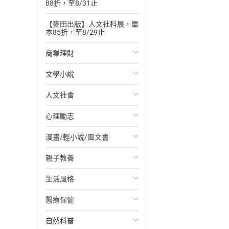
88折，至8/31止
【麥田出版】人文社科展，單
本85折，至8/29止
商業理財
文學小說
投資理財
人文社會
經濟/趨勢
歐美文學
心理勵志
財務/金融
日本文學
國際關係
漫畫/輕小說/圖文書
管理/領導
韓國文學
政治
心靈成長/情緒
親子教養
職場工作術
華文文學
社會科學
人際關係
輕小說
生活風格
成功法
經典文學
台灣/中國歷史
兩性關係
奇幻/科幻
教育現場
醫療保健
行銷/廣告
成長/家庭生活小說
日/韓歷史
心理學
愛情故事
兒童文學/故事
飲食/食譜
自然科普
傳記
懸疑/推理小說
其他歷史/史學
職場/社會寫實
兒童科普/學習
健身/美顏
健康/養生