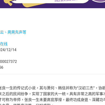
云、周周先声等
在线
4/12/14
00027372
56
张良一生的传记式小说，其与萧何、韩信并称为“汉初三杰”，协
末之后的民间纷争，实现了国家的大一统。具有非常之高的军事才
才可称为帝师，张良一生未要高官厚禄，最终功成身退、深藏功