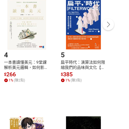
付款
方式
完成
訂單
中點選「瀏覽訂單明細」
>
「申請取消訂單
/
退
Payment
Complete
/退貨。
登入帳號，下載書籍後看書
4
5
6
一本書讀懂美元：9堂課
扁平時代：演算法如何限
本物
解析美元邏輯，如何影響
縮我們的品味與文化【電
說，
全球經濟和每個人的投資
子書】
來】
266
385
28
$
$
$
【電子書】
1
%
(賺
2
點)
1
%
(賺
3
點)
1
%