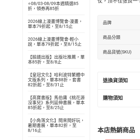
仗，顶不住张良一
⭐08/03-08/09本週精選85
折，領券再85折
2026線上漫畫博覽會-漫畫，
品牌
單本79折起，至8/15止
商品分類
2026線上漫畫博覽會-輕小
說，單本79折起，至8/15止
商品貨號(SKU)
【臉譜出版】出版社推薦，單
本85折，至8/8止
【皇冠文化】哈利波特繁體中
文版系列，單本88折，套書
退換貨須知
82折起，至8/31止
【高寶書版】馬伯庸《桃花源
購物須知
退換貨規定：
沒事兒》系列延伸書展，單本
85折起，至8/25止
(
一
)
依
消費
內容或一經提
【小角落文化】閱來閱好玩，
購書須知
定。
暑期書展，單本82折，至
本店熱銷商品
8/16止
(
二
)
消費者
且已下載
/
存