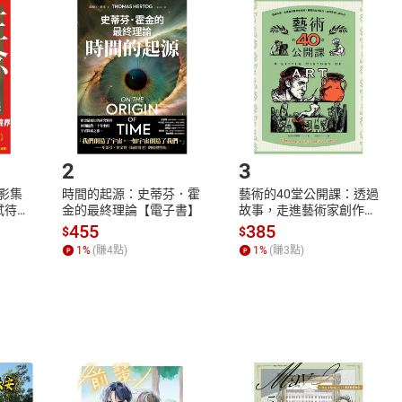
品
放入
購物車
登入
帳號
欲取消訂單或辦理退貨時，請登入樂天市場，並於「我的訂單」
Shopping cart
Login
將依您的申請進行審核，待審核通過後將為您辦理退款事宜。
市場須以整筆訂單為單位進行取消/退貨，恕無法以單支商品取消
如何開始使用？
.選擇閱讀載具
Step2.
2
3
X影集
時間的起源：史蒂芬．霍
藝術的40堂公開課：透過
蓄弒待
金的最終理論【電子書】
故事，走進藝術家創作現
場，看藝術如何誕生、如
455
385
$
$
何形塑人類生活【電子
1
%
(賺
4
點)
1
%
(賺
3
點)
書】