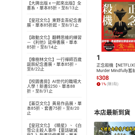
挑選
商
【大牌出版 x 一起來出版】全
書系，單本85折，至8/13止
退貨方式：您
Choose
貨」，本店鋪
【皇冠文化】東野圭吾紀念書
請注意，樂天
展，單本85折起，至8/31止
購書後，
【啟動文化】翻轉思維的練習
－《利他》延伸書展，單本
Step1
85折，至8/14止
1
【橡樹林文化】一行禪師百歲
誕辰紀念書展，單本85折，
正念殺機【NETFLI
至8/22止
Murder Mindfully
發】【電子書】
308
$
【校園書房】AI世代的職場大
1
%
(賺
3
點)
人學！新書$250、單本88
折，至8/31止
【蓋亞文化】黃易作品展，單
本85折、套書75折，至8/20
本店最新到貨
止
【皇冠文化】《曉星》、《白
雪公主殺人事件【童話破滅