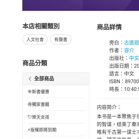
本店相關類別
商品詳情
人文社會
有聲書
旁白：
古道观
作者：
容介
出版社：
中文
商品分類
出版日期：202
語言：中文
全部商品
ISBN：89700
時長：10:40:
🎯新書優惠
🉐獨家書籍
内容简介：
本书是一本聚焦于
💘樂天女孩
的智谋，结束了秦
⚡版權即將到期
唯有千古第一谋士