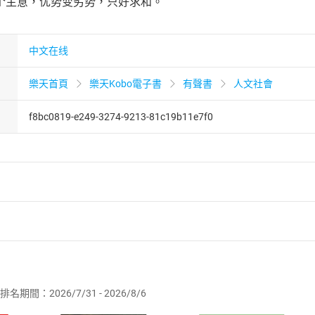
个主意，优势变劣势，只好求和。
中文在线
樂天首頁
樂天Kobo電子書
有聲書
人文社會
f8bc0819-e249-3274-9213-81c19b11e7f0
者保護法
第
19
條第
1
項後段
暨
通訊交易解除權合理例外情事適用
供即為完成之線上服務，經消費者事先同意始提供。」 之商品
排名期間：2026/7/31 - 2026/8/6
訂購本店鋪之商品即代表知悉本店鋪所銷售之商品為電子書，屬
取電子書，不得請求退貨退款。