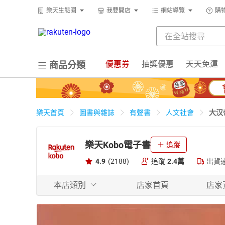
樂天生態圈
我要開店
網站導覽
購
優惠券
抽獎優惠
天天免運
商品分類
大汉
樂天首頁
圖書與雜誌
有聲書
人文社會
樂天Kobo電子書
追蹤
4.9
(2188)
追蹤
2.4萬
出貨
本店類別
店家首頁
店家