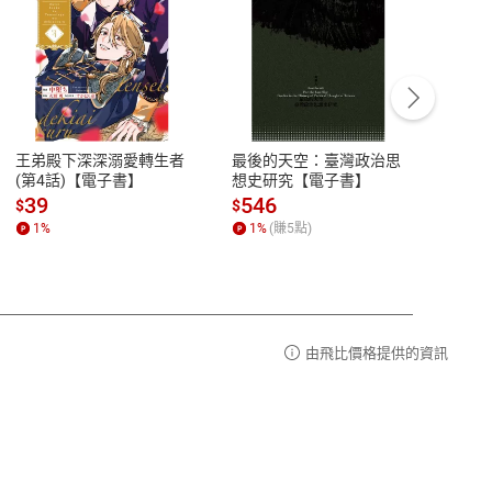
客服資訊
豫期
服務時間：週一到週五 10:00-12:00、
易解
13:00-17:00 (國定假日及例假日休息)
王弟殿下深深溺愛轉生者
最後的天空：臺灣政治思
鬼島
品性
客服電話：0080-1857077
(第4話)【電子書】
想史研究【電子書】
小事
請參
客服信箱：
聯絡店家
39
546
33
$
$
$
1
%
1
%
(賺
5
點)
1
%
由飛比價格提供的資訊