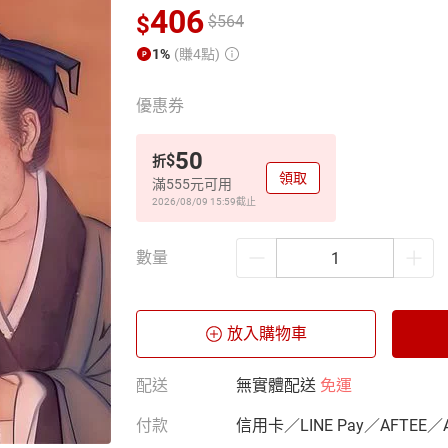
406
$
$
564
1%
(賺4點)
優惠券
50
$
折
領取
滿555元可用
2026/08/09 15:59
截止
數量
放入購物車
配送
無實體配送
免運
付款
信用卡／LINE Pay／AFTEE／