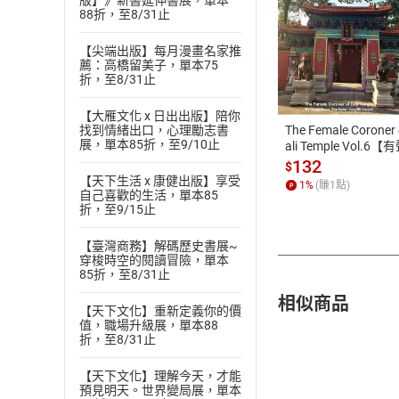
版】》新書延伸書展，單本
88折，至8/31止
【尖端出版】每月漫畫名家推
付款方
薦：高橋留美子，單本75
折，至8/31止
ATM轉帳、信用卡
【大雁文化 x 日出出版】陪你
The Female Coroner 
找到情緒出口，心理勵志書
展，單本85折，至9/10止
ali Temple Vol.6【
書】
132
$
【天下生活 x 康健出版】享受
1
%
(賺
1
點)
自己喜歡的生活，單本85
折，至9/15止
【臺灣商務】解碼歷史書展~
穿梭時空的閱讀冒險，單本
85折，至8/31止
相似商品
【天下文化】重新定義你的價
值，職場升級展，單本88
折，至8/31止
【天下文化】理解今天，才能
預見明天。世界變局展，單本