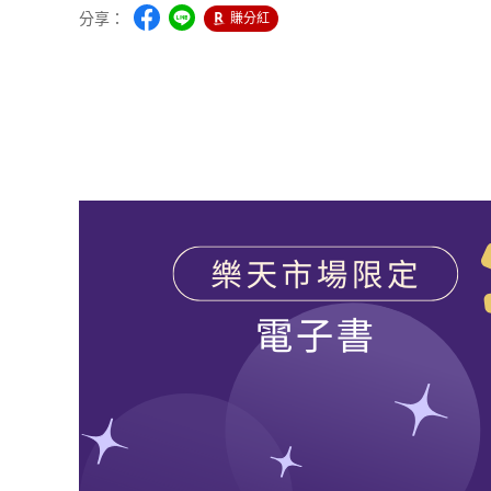
分享：
賺分紅