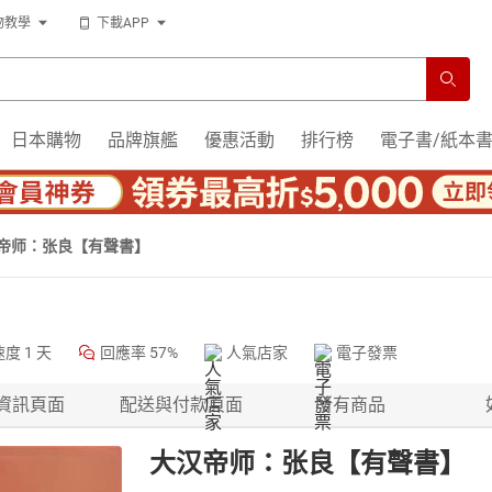
物教學
下載APP
日本購物
品牌旗艦
優惠活動
排行榜
電子書/紙本
帝师：张良【有聲書】
速度
1 天
回應率
57%
人氣店家
電子發票
資訊頁面
配送與付款頁面
所有商品
大汉帝师：张良【有聲書】