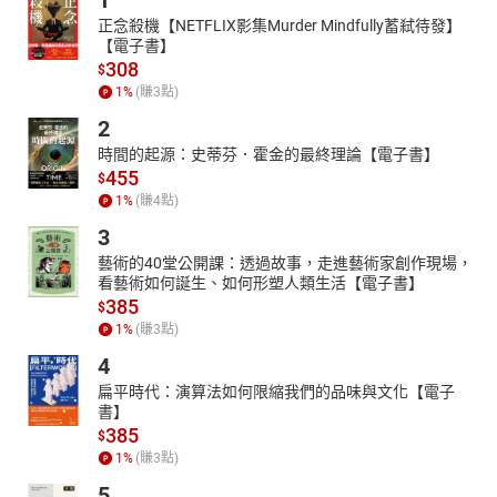
1
正念殺機【NETFLIX影集Murder Mindfully蓄弒待發】
【電子書】
308
$
1
%
(賺
3
點)
2
時間的起源：史蒂芬．霍金的最終理論【電子書】
455
$
1
%
(賺
4
點)
3
藝術的40堂公開課：透過故事，走進藝術家創作現場，
看藝術如何誕生、如何形塑人類生活【電子書】
385
$
1
%
(賺
3
點)
4
扁平時代：演算法如何限縮我們的品味與文化【電子
書】
385
$
1
%
(賺
3
點)
5