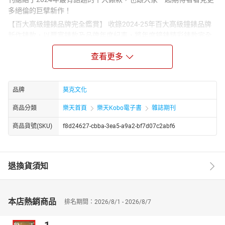
多絕倫的巨擘新作！
【百大高級鐘錶品牌完全鑑賞】 收錄2024-25年百大高級鐘錶品牌
新作錶款，以豐富錶款及品牌年度紀事，將年度鐘錶精彩錶款完全
收羅。
查看更多
【封面故事】 AUDEMARS PIGUET愛彼2024年度 新錶材質與面盤的
持續創新 經過2023年的複雜工藝錶款大爆發，愛彼AP在2024年的
作品主要以使用創新材質，或是以特殊工序打造面盤或飾紋處理，
品牌
莫克文化
除了讓消費者看見更加獨特與精緻完美的錶款之外，也向世人展現
愛彼AP大膽創新的精神。
商品分類
樂天首頁
樂天Kobo電子書
雜誌期刊
【全台高端錶店自信之選】 站在第一線的錶店，透過直接觀察，會
商品貨號(SKU)
f8d24627-cbba-3ea5-a9a2-bf7d07c2abf6
有更敏銳的市場反應。所推薦的精選錶款，往往更符合在地消費者
的喜好。 更多精彩內容，請翻閱本期雜誌！"
退換貨須知
本店熱銷商品
排名期間：2026/8/1 - 2026/8/7