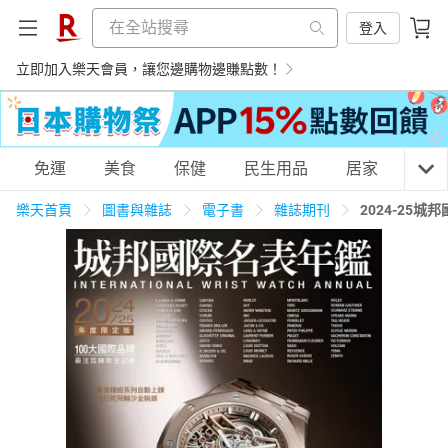
登入
立即加入樂天會員，讓您邊購物邊賺點數！
購物網分類
免運
美食
保健
民生用品
居家
3C
樂天首頁
圖書與雜誌
電子書
雜誌期刊
2024-25
天天免運
美食蛋糕
養生保健
民生用品
居家生活
3C家電
運動休閒
親子玩具
女裝
男裝
化妝保養
情趣用品