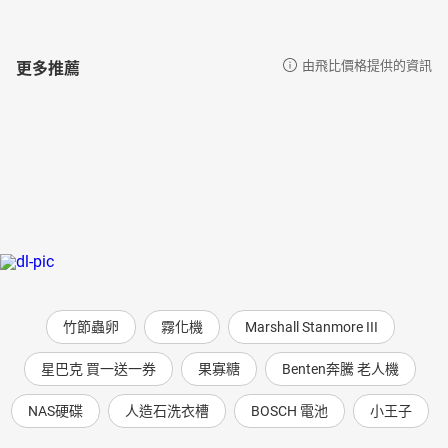
更多推薦
由飛比價格提供的資訊
竹節蟲卵
霧化機
Marshall Stanmore III
星巴克 買一送一券
果寡糖
Benten奔騰 老人機
NAS硬碟
人造石洗衣槽
BOSCH 電池
小王子