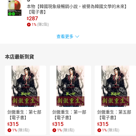
本物【韓國現象級暢銷小說，被譽為韓國文學的未來】
【電子書】
287
$
1
%
(賺
2
點)
查看更多
本店最新到貨
剑傲重生：第七部
剑傲重生：第一部
剑傲重生：第五部
【電子書】
【電子書】
【電子書】
315
315
315
$
$
$
1
%
(賺
3
點)
1
%
(賺
3
點)
1
%
(賺
3
點)