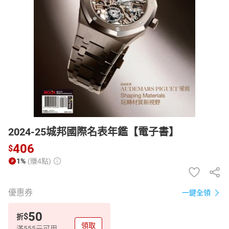
日本購物
電子/紙本書
HOT
2024-25城邦國際名表年鑑【電子書】
406
$
1%
(賺4點)
優惠券
一鍵全領
50
$
折
領取
滿555元可用