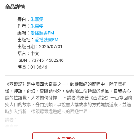
商品詳情
旁白：
朱嘉雯
作者：
朱嘉雯
編輯：
愛播聽書FM
出版社：
愛播聽書FM
出版日期：2025/07/01
語言：中文
ISBN：7374514582246
時長：01:36:46
《西遊記》是中國四大奇書之一，師徒取經的歷程中，除了集神
怪、神話、奇幻、冒險題材外，更蘊涵生命轉型的勇氣、自我與心
魔的拉鋸戰、人才如何發揮……。講者將原著《西遊記》一百章回膾
炙人口的故事，分門別類，以說書人講故事的方式娓娓道來，並適
時加入賞析，帶領聽眾遨遊經典的西遊世界。
講者：
朱嘉雯
國立中央大學中國文學博士，國立宜蘭大學人文暨科學教育中心副