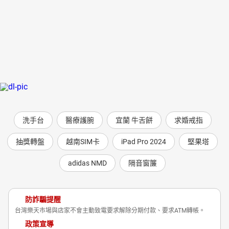
洗手台
醫療護腕
宜蘭 牛舌餅
求婚戒指
抽獎轉盤
越南SIM卡
iPad Pro 2024
堅果塔
adidas NMD
隔音窗簾
防詐騙提醒
台灣樂天市場與店家不會主動致電要求解除分期付款、要求ATM轉帳。
政策宣導