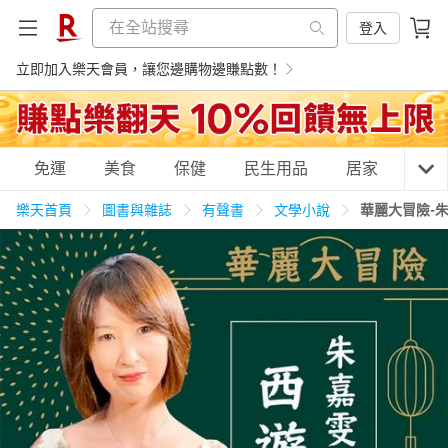
登入
立即加入樂天會員，讓您邊購物邊賺點數！
購物網分類
免運
美食
保健
民生用品
居家
3C
樂天首頁
圖書與雜誌
有聲書
文學小說
華麗大冒險-
天天免運
美食蛋糕
養生保健
民生用品
居家生活
3C家電
運動休閒
親子玩具
女裝
男裝
化妝保養
情趣用品