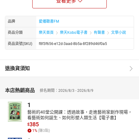
查看更多
教授，精通紅樓夢等古典小說，當代文學，西洋女性小說。現任國
立東華大學華語文中心主任；為漢聲廣播電台「文學大觀園」節目
製作、主持；《人間福報》專欄主筆； 台灣紅樓夢學會會長；第52
屆廣播金鐘獎得主，亦在各地讀書會講述經典文學。
品牌
愛播聽書FM
章節：
商品分類
樂天首頁
樂天Kobo電子書
有聲書
文學小說
413 第八十八回(一) 天竺國玉華縣
414 第八十八回(二)玉華王府朝王驗牒
商品貨號(SKU)
f8f3f656-e12d-3aad-8b5a-8f289d46f0a5
415 第八十八回(三)悟空八戒悟淨各顯神通
416 第八十八回(四)三位王子拜師學藝
417 第八十八回(五)仙氣相助練神功
退換貨須知
418 第八十八回(六)買辦鋼鐵煉神兵
本店熱銷商品
排名期間：2026/8/3 - 2026/8/9
1
藝術的40堂公開課：透過故事，走進藝術家創作現場，
看藝術如何誕生、如何形塑人類生活【電子書】
385
$
1
%
(賺
3
點)