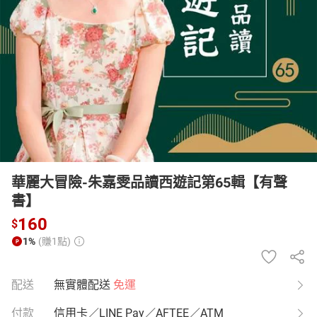
日本購物
電子/紙本書
HOT
華麗大冒險-朱嘉雯品讀西遊記第65輯【有聲
書】
160
$
1%
(賺1點)
配送
無實體配送
免運
付款
信用卡／LINE Pay／AFTEE／ATM