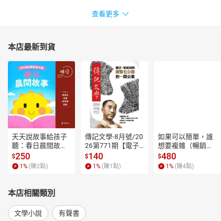
查看更多
本店最新到貨
天天說故事給孩子
傳記文學-8月號/20
如果可以簡單，誰
聽：春日晨間故事
26第771期【電子
想要複雜（暢銷經
【有聲書】
書】
典新編版）【電子
250
140
480
$
$
$
書】
1
%
(賺
2
點)
1
%
(賺
1
點)
1
%
(賺
4
點)
本店相關類別
文學小說
有聲書