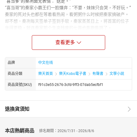
“喜当爹”的秦冽面无表情：“送走。”
“喜当哥”的秦家小霸王们一脸嫌弃：“不要，妹妹只会哭，不好玩。”
秦家的死对头也都在等着看热闹，看粥粥什么时候把秦家搞破产。
却不想，秦冽每天签单子签到手软，秦家蒸蒸日上，将首富的位子
坐得更稳，就连秦家那个生来残废的七哥也能跑能跳了。
宴会上，秦家小霸王把粥粥围成一团，一脸讨好。
“妹妹，好吃的都给你！”
查看更多
“妹妹，今天想听什么故事？哥哥给你讲！”
秦冽径直走过来，把小姑娘抱在怀里，目光冷冷扫过几个侄子，宣
布所有权：“我女儿！”
品牌
中文在线
商品分類
樂天首頁
樂天Kobo電子書
有聲書
文學小說
商品貨號(SKU)
f91c3e55-2676-3cfd-9ff3-07dab5ecfbf1
退換貨須知
本店熱銷商品
排名期間：2026/7/31 - 2026/8/6