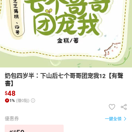
日本購物
電子/紙本書
HOT
奶包四岁半：下山后七个哥哥团宠我12【有聲
書】
48
$
1%
(賺0點)
優惠券
一鍵全領