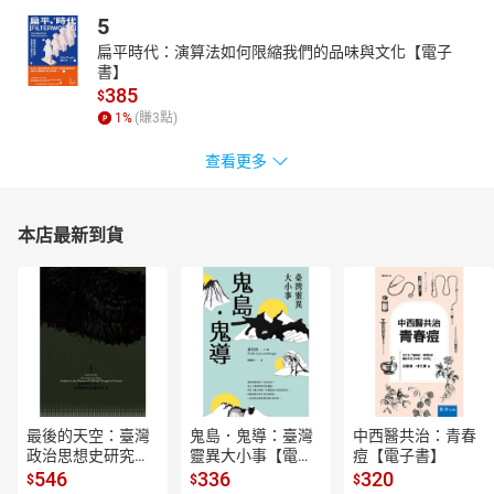
5
扁平時代：演算法如何限縮我們的品味與文化【電子
書】
385
$
1
%
(賺
3
點)
查看更多
本店最新到貨
最後的天空：臺灣
鬼島．鬼導：臺灣
中西醫共治：青春
政治思想史研究
靈異大小事【電子
痘【電子書】
【電子書】
書】
546
336
320
$
$
$