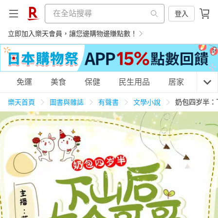
登入
立即加入樂天會員，讓您邊購物邊賺點數！
購物網分類
免運
美食
保健
民生用品
居家
3C
樂天首頁
圖書與雜誌
有聲書
文學小說
奶包四岁半：
天天免運
美食蛋糕
養生保健
民生用品
居家生活
3C家電
運動休閒
親子玩具
女裝
男裝
化妝保養
情趣用品