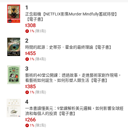
1
正念殺機【NETFLIX影集Murder Mindfully蓄弒待發】
【電子書】
308
$
1
%
(賺
3
點)
2
時間的起源：史蒂芬．霍金的最終理論【電子書】
455
$
1
%
(賺
4
點)
3
藝術的40堂公開課：透過故事，走進藝術家創作現場，
看藝術如何誕生、如何形塑人類生活【電子書】
385
$
1
%
(賺
3
點)
4
一本書讀懂美元：9堂課解析美元邏輯，如何影響全球經
濟和每個人的投資【電子書】
266
$
1
%
(賺
2
點)