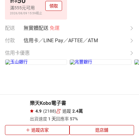
50
$
折
領取
滿555元可用
2026/08/09 15:59
截止
配送
無實體配送
免運
付款
信用卡／LINE Pay／AFTEE／ATM
信用卡優惠
樂天Kobo電子書
4.9
(2188)
追蹤
2.4萬
出貨速度
1 天
回應率
57%
追蹤店家
逛店舖