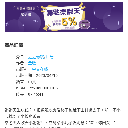
商品詳情
旁白：
芝芝葡桃
,
四号
作者：
金糕
出版社：
中文在线
出版日期：2023/04/15
語言：中文
ISBN：7590600001012
時長：07:45:41
粥粥天生缺钱命，把道观吃穷后终于被赶下山讨饭去了，却一不小
心找到了个长期饭票。
秦老夫人收养小粥粥后，立刻给小儿子发消息：“看，你闺女！”