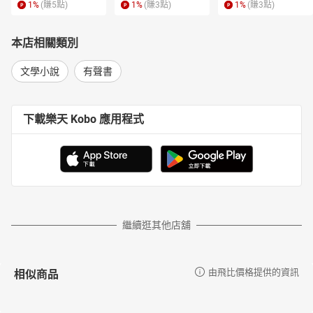
1
%
(賺
5
點)
1
%
(賺
3
點)
1
%
(賺
3
點)
本店相關類別
文學小說
有聲書
下載樂天 Kobo 應用程式
繼續逛其他店舖
相似商品
由飛比價格提供的資訊