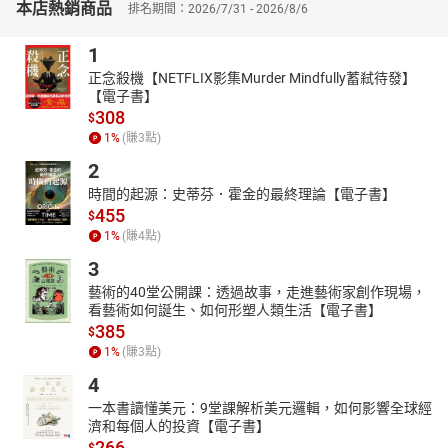
本店熱銷商品
排名期間：2026/7/31 - 2026/8/6
1
正念殺機【NETFLIX影集Murder Mindfully蓄弒待發】
【電子書】
308
$
1
%
(賺
3
點)
2
時間的起源：史蒂芬．霍金的最終理論【電子書】
455
$
1
%
(賺
4
點)
3
藝術的40堂公開課：透過故事，走進藝術家創作現場，
看藝術如何誕生、如何形塑人類生活【電子書】
385
$
1
%
(賺
3
點)
4
一本書讀懂美元：9堂課解析美元邏輯，如何影響全球經
濟和每個人的投資【電子書】
266