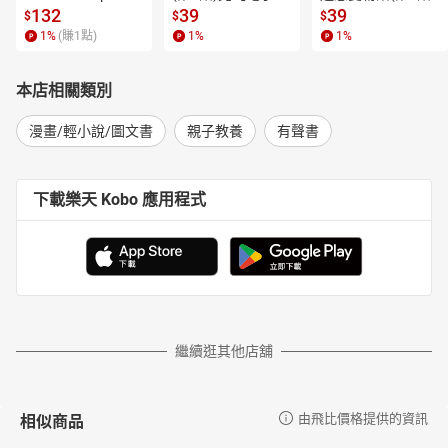
l.6【有聲書】
書】
【電子書】
132
39
39
$
$
$
1
%
(賺
1
點)
1
%
1
%
本店相關類別
漫畫/輕小說/圖文書
親子教養
有聲書
下載樂天 Kobo 應用程式
繼續逛其他店舖
相似商品
由飛比價格提供的資訊