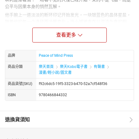
公平与因果本身的悄然瓦解。
他手腕上一道淡淡的断环印记开始发光，一块银蓝色的晶体星盐，
随着他的每一个选择而冷暖变化。当小城被夹在以混沌为食的相
变、与冷酷至上、以抹平人性不完美来许诺救赎的超体之间，以利
查看更多
和朋友玛雅、卢西安、乔纳、妮娅，必须在两条死路之外，找到第
三条路。
这是一部写给12岁以上读者的硬科幻冒险。它把烧脑的概率与因果
品牌
Peace of Mind Press
谜题，缝进一个关于成长、友谊与勇气的故事里。它要问的，是一
个会留在你心里的问题：公平，是一种需要守护的习惯，而不是一
商品分類
樂天首頁
樂天Kobo電子書
有聲書
条永恒的定律。在一个被悄悄改写的世界里，选择善良、真实，和
漫畫/輕小說/圖文書
不完美却滚烫的人性。
商品貨號(SKU)
f92c6dc5-19f5-3323-b470-52a7cf548f36
ISBN
9780466844332
退換貨須知