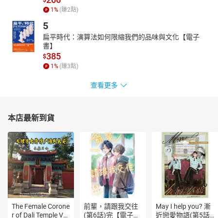
$
1
%
(賺
2
點)
5
扁平時代：演算法如何限縮我們的品味與文化【電子
書】
385
$
1
%
(賺
3
點)
查看更多
本店最新到貨
The Female Corone
前輩，請跟我交往
May I help you? 漸
r of Dali Temple Vo
(第6話)完【電子
近戀愛物語(第5話)