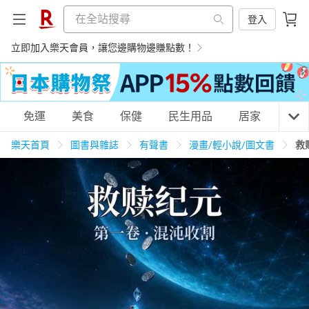
登入
立即加入樂天會員，讓您邊購物邊賺點數！
購物網分類
免運
美食
保健
民生用品
居家
3C
樂天首頁
圖書與雜誌
有聲書
漫畫/輕小說/圖文書
救
天天免運
美食蛋糕
養生保健
民生用品
居家生活
3C家電
運動休閒
親子玩具
女裝
男裝
化妝保養
情趣用品