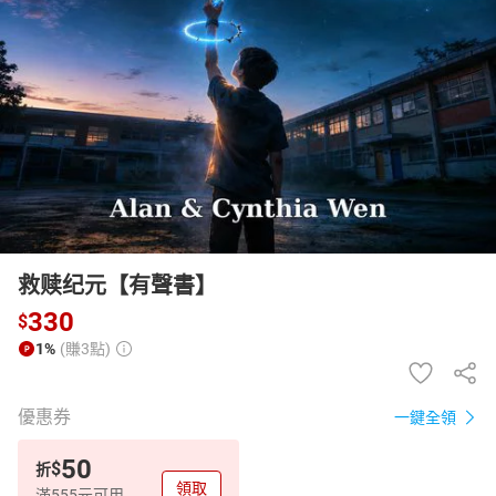
日本購物
電子/紙本書
HOT
救赎纪元【有聲書】
330
$
1%
(賺3點)
優惠券
一鍵全領
50
$
折
領取
滿555元可用