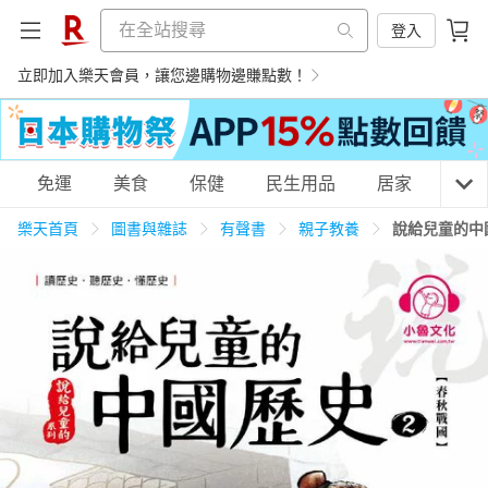
登入
立即加入樂天會員，讓您邊購物邊賺點數！
購物網分類
免運
美食
保健
民生用品
居家
3C
樂天首頁
圖書與雜誌
有聲書
親子教養
說給兒童的中
天天免運
美食蛋糕
養生保健
民生用品
居家生活
3C家電
運動休閒
親子玩具
女裝
男裝
化妝保養
情趣用品