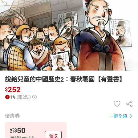
日本購物
電子/紙本書
HOT
說給兒童的中國歷史2：春秋戰國【有聲書】
252
$
1%
(賺2點)
優惠券
一鍵全領
50
$
折
領取
滿555元可用