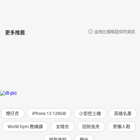
白髮復仇者
將相和
李冰戰河神
雞鳴狗盜
更多推薦
由飛比價格提供的資訊
中國歷史年代歌演唱版
【內文試閱】
兩個好朋友
周朝經過了兩百多年，到了周幽王做天子的時候，發生內亂，周幽
王被殺，他的兒子平王把國都遷到洛邑，歷史上把遷都以後的周朝
稱為東周，而東周的前半段時期叫春秋時代。這個時代的周王朝漸
漸衰落下來，各個諸侯國互相打來打去，爭當天下的霸主。在東邊
有一個叫齊的諸侯國也想來爭個高下。齊國國君有兩個弟弟，一個
是公子糾，一個是公子小白。
他們各自有一位老師，管仲和鮑叔牙。管仲和鮑叔牙兩人是好朋
友，他們年輕的時候在一起讀書，一起做生意。鮑叔牙知道管仲家
裡窮，拿不出錢來，於是他一個人拿出了兩個人的資本。賺到錢的
煙仔虎
iPhone 13 128GB
小型挖土機
高雄名產
時候，他又讓管仲多分一些，自己少分一些。後來他們去當兵，鮑
World Gym 教練課
女睡衣
招財長夾
男懶人鞋
叔牙總是跟在管仲身邊，一旦遇到危險，他就用自己的身體去掩護
管仲。之後他們雖然各護其主，仍然不影響兩人的友誼。
短髮造型
粳米