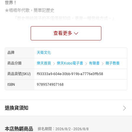
世界！
★唱唱年代歌，簡單記歷史
「歷史帶給孩子的不僅僅是知識，更是一種思維方式。」
《說給兒童的中國歷史》套書共10冊，選出自史前神話到近代，影
響中國歷史的傑出人物及事件，淺白精鍊的文字，讓孩子在學齡前
查看更多
就開始建立初步的歷史概念。書後特別企畫「互動學習指南」，激
發孩子的無窮潛力，訓練認知理解、聯想應用、分析評估、想像創
新的能力，在遊戲中輕鬆學歷史！
品牌
天衛文化
第二冊──春秋戰國時代
商品分類
樂天首頁
樂天Kobo電子書
有聲書
親子教養
歷史上說，周平王遷都洛陽之後的周朝叫東周，
商品貨號(SKU)
f93333a9-604e-30bb-919b-a7776e3ffb58
東周的前半段時期叫春秋，後半段時期叫戰國。
「管鮑之交」指交情頗深的好友，管和鮑是誰？
ISBN
9789574907168
至聖先師孔子桃李滿天下，伍子胥為家族復仇；
藺相如盡顯才智，廉頗將軍負荊請罪，將相和；
退換貨須知
李冰父子建造都江堰，孟嘗君雞鳴狗盜門客多。
我們說到春秋戰國時代，這時周王朝開始衰弱，各個諸侯國之
間爭戰不休，都想當天下的霸主。有人選擇輔佐效忠的君王，有人
選擇周遊列國傳道授業。節選歷史上重要的人物故事，了解諸侯王
本店熱銷商品
排名期間：2026/8/2 - 2026/8/8