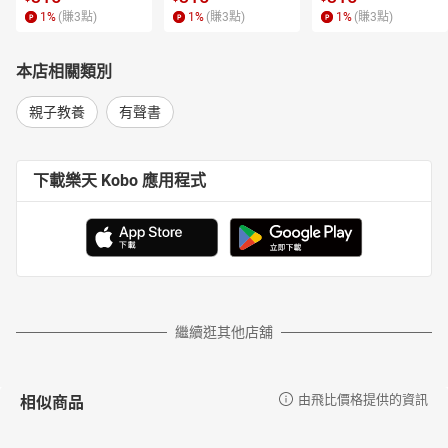
《國家的神話》、《世界電影史》、《羅素》、《科學的進步與問
1
%
(賺
3
點)
1
%
(賺
3
點)
1
%
(賺
3
點)
題》等。
沙永玲
本店相關類別
臺灣大學圖書館學系畢業，曾任聯合報編輯，並榮獲中國文藝
協會翻譯獎。現任天衛文化及小魯文化執行長，編輯作品多獲肯
親子教養
有聲書
定。近年來專注於為小朋友精挑細選世界一流繪本。
陳美燕
下載樂天 Kobo 應用程式
小魯文化資深顧問。喜歡為兒童編輯好書。平日最愛看書、畫
畫，常用水墨作圖，潑灑點勾，樂趣無窮，希望能與小朋友們一起
分享。其作品包括《爸爸的老師》、《我屬豬》、《小保學畫
畫》、《晶晶的桃花源記》、《綠池白鵝》、《什麼都不怕》、
《誰需要國王呢？》、《去冒險》等（以上皆為小魯文化出版）。
曾受邀參加一九九五年義大利波隆納國際兒童書展暨插畫展。
有聲書目次
繼續逛其他店舖
中國歷史年代歌口白版
開場白
聰明寶貝歌
相似商品
由飛比價格提供的資訊
兩個好朋友
老師中的老師