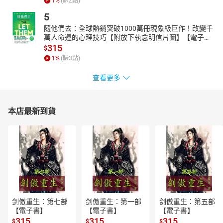
1
%
(賺
2
點)
4****培養多面向深入思考的補充教材
5
特別邀請悅讀學堂執行長葛琦霞老師指導，帶領10位閱讀推廣
隨他們去：全球熱銷突破1000萬冊現象級巨作！改變千
名師共同企畫，設計每冊故事的互動學習指南，利用連連看、走迷
萬人命運的心理技巧【附放下執念明信片圖】【電子
宮、心智圖、思考帽、故事梯、5W1H提問等創意遊戲促進孩子思
書】
315
$
考，培養發現、歸納、與解決問題的能力。
1
%
(賺
3
點)
作（編）者簡介
查看更多
陳衛平
政治大學哲學系畢業，輔仁大學哲學研究所碩士。於一九八六
年成立天衛文化圖書股份有限公司，專門出版少年兒童圖書，現任
本店最新到貨
天衛文化圖書股份有限公司及小魯文化事業股份有限公司發行人。
在臺灣眾多少兒讀物中，獨樹一幟，力求培養中文兒童讀物寫作、
編輯人才，為文化生態奠定必要基礎。自一九八七年，中國海峽兩
岸開放交流以後，致力於兒童文學領域的對話與切磋。一九九○年曾
率臺灣兒童文學界訪問團赴北京、天津進行座談。一九九七年上榜
美國Who’s Who in the World名人錄。他發起並推廣「中、小學班級
讀書會」活動，以及「繪本閱讀與欣賞」觀念之普及運動，並參與
講評及討論。作品有《寫給兒童的中國歷史》(榮獲文化部優良讀物
剑傲重生：第七部
剑傲重生：第一部
剑傲重生：第五部
推介、2015年中國大陸文津獎童書獎第一名)、《寫給兒童的世界歷
【電子書】
【電子書】
【電子書】
史》(榮獲文化部金鼎獎最佳兒童讀物)等。譯作有《群眾與權力》、
315
315
315
$
$
$