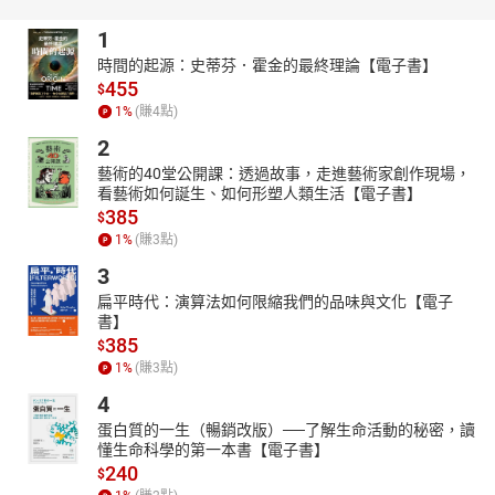
國紛亂的五百年間。
1
【本書關鍵字】
時間的起源：史蒂芬．霍金的最終理論【電子書】
春秋戰國、將相和、雞鳴狗盜、有聲書、歷史故事、中國、歷史、
455
$
歷史人物、判斷力、思考力
1
%
(賺
4
點)
【本書資料】
2
有聲書
藝術的40堂公開課：透過故事，走進藝術家創作現場，
適讀年齡：4～6歲親子共讀；7歲以上自己聆聽
看藝術如何誕生、如何形塑人類生活【電子書】
【本書特色】
385
$
1
%
(賺
3
點)
1****親子討論促進思考
每一篇故事後，皆附【從古看今】賞析，引導孩子共讀與討
3
論；藉由閱讀過去，思考現在與未來。
扁平時代：演算法如何限縮我們的品味與文化【電子
書】
2****語文知識大觀園
385
$
除了中國歷史年代歌，故事字裡行間更有大量成語、俗諺、歇
1
%
(賺
3
點)
後語和節日習俗等，讓語文知識不知不覺內化進孩子的腦中。
4
3****小故事，大道理
蛋白質的一生（暢銷改版）──了解生命活動的秘密，讀
書中所選的歷史人物遍及各個層面，有帝王、英雄將相、藝術
懂生命科學的第一本書【電子書】
家、發明家、教育家……使孩子接觸到多元的價值觀，思考環境保
240
$
護、忠心、誠信等議題。