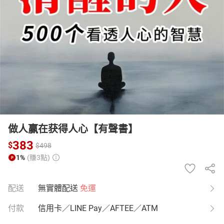
日本購物
電子/紙本書
HOT
做人赢在获得人心【有聲書】
383
$
$
498
1%
(賺3點)
配送
無實體配送
免運
付款
信用卡／LINE Pay／AFTEE／ATM