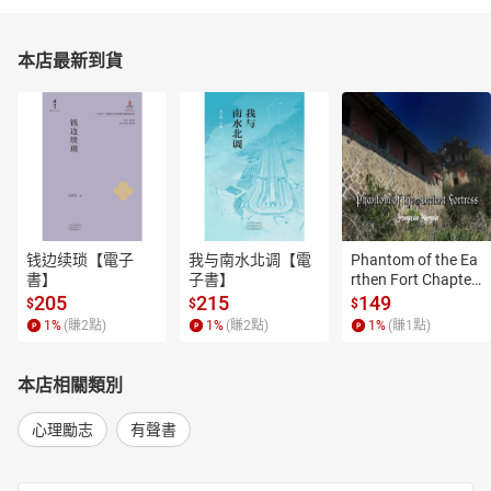
本店最新到貨
钱边续琐【電子
我与南水北调【電
Phantom of the Ea
書】
子書】
rthen Fort Chapter
 4【有聲書】
205
215
149
$
$
$
1
%
(賺
2
點)
1
%
(賺
2
點)
1
%
(賺
1
點)
本店相關類別
心理勵志
有聲書