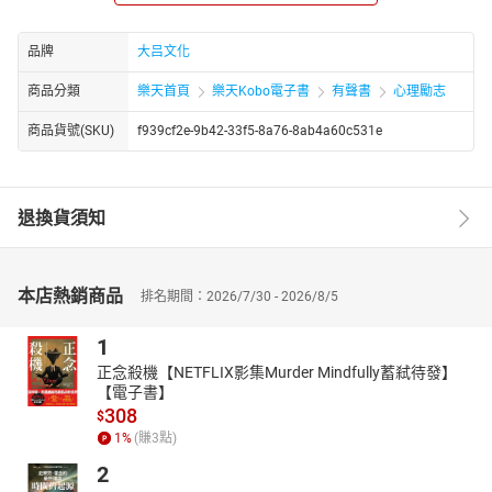
《理财有道投资有招》，为读者梳理实用的投资思路；处世与口才
方面，《长得漂亮不如说得漂亮》《说话你不能不小心》《做人办
品牌
大吕文化
事多琢磨》等书籍，聚焦沟通技巧和办事逻辑，适配职场与日常人
际场景。
商品分類
樂天首頁
樂天Kobo電子書
有聲書
心理勵志
商品貨號(SKU)
f939cf2e-9b42-33f5-8a76-8ab4a60c531e
退換貨須知
本店熱銷商品
排名期間：2026/7/30 - 2026/8/5
1
正念殺機【NETFLIX影集Murder Mindfully蓄弒待發】
【電子書】
308
$
1
%
(賺
3
點)
2