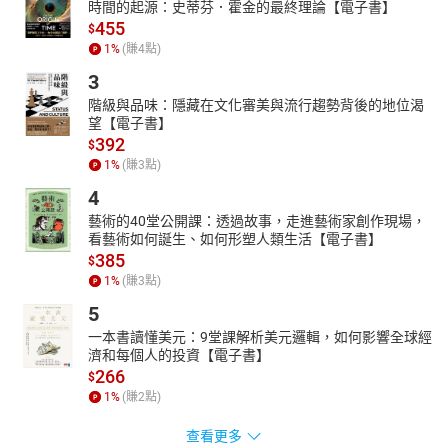
時間的起源：史蒂芬．霍金的最終理論【電子書】
455
$
1
%
(賺
4
點)
3
階級與品味：隱藏在文化審美與流行趨勢背後的地位渴
望【電子書】
392
$
1
%
(賺
3
點)
4
藝術的40堂公開課：透過故事，走進藝術家創作現場，
看藝術如何誕生、如何形塑人類生活【電子書】
385
$
1
%
(賺
3
點)
5
一本書讀懂美元：9堂課解析美元邏輯，如何影響全球經
濟和每個人的投資【電子書】
266
$
1
%
(賺
2
點)
查看更多