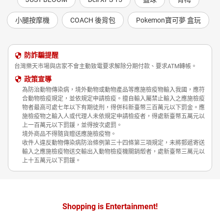
小腿按摩機
COACH 後背包
Pokemon寶可夢 盒玩
防詐騙提醒
台灣樂天市場與店家不會主動致電要求解除分期付款、要求ATM轉帳。
政策宣導
為防治動物傳染病，境外動物或動物產品等應施檢疫物輸入我國，應符
合動物檢疫規定，並依規定申請檢疫。擅自輸入屬禁止輸入之應施檢疫
物者最高可處七年以下有期徒刑，得併科新臺幣三百萬元以下罰金。應
施檢疫物之輸入人或代理人未依規定申請檢疫者，得處新臺幣五萬元以
上一百萬元以下罰鍰，並得按次處罰。
境外商品不得隨貨贈送應施檢疫物。
收件人違反動物傳染病防治條例第三十四條第三項規定，未將郵遞寄送
輸入之應施檢疫物送交輸出入動物檢疫機關銷燬者，處新臺幣三萬元以
上十五萬元以下罰鍰。
Shopping is Entertainment!