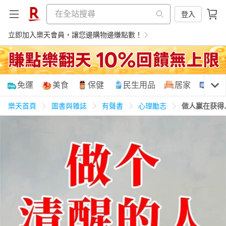
登入
立即加入樂天會員，讓您邊購物邊賺點數！
購物網分類
免運
美食
保健
民生用品
居家
3C
樂天首頁
圖書與雜誌
有聲書
心理勵志
做人赢在获得
天天免運
美食蛋糕
養生保健
民生用品
居家生活
3C家電
運動休閒
親子玩具
女裝
男裝
化妝保養
情趣用品