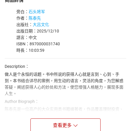
商品詳情
旁白：
石头将军
作者：
陈泰先
出版社：
大吕文化
出版日期：2025/12/10
語言：中文
ISBN：8970000031740
時長：10:03:59
Description：
做人是个永恒的话题。书中所说的获得人心就是言到、心到、手
到。本书结合详尽的案例，用生动的语言，灵活的角度，为您解惑
答疑，阐述获得人心的妙处和方法，使您增强人格魅力，展现多面
人生。
Author Biograph：
陈泰先是一位高产的大众实用类书籍编著者，作品覆盖理财投资、
处世技巧、两性修养、育儿健康、传统文化等多个热门领域。陈泰
先的创作几乎涵盖了普通读者日常自我提升、生活实用的各类热门
查看更多
题材。在理财投资领域，著有《巴菲特最有价值的 8 条投资商律》