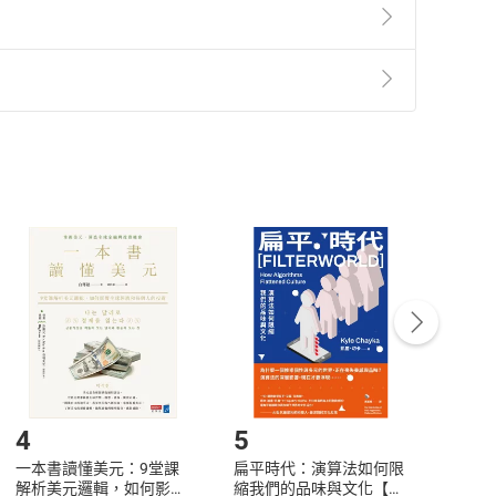
準則
第
2
條第
5
款之規定，「非以有形媒介提供之數位
，不適用消保法第
19
條第
1
項七日內無條件退貨之規
非以有形媒介提供之數位內容，消費者同意若訂購後
付款
方式
完成
訂單
中點選「瀏覽訂單明細」
>
「申請取消訂單
/
退
Payment
Complete
/退貨。
登入帳號，下載書籍後看書
4
5
6
一本書讀懂美元：9堂課
扁平時代：演算法如何限
本物
解析美元邏輯，如何影響
縮我們的品味與文化【電
說，