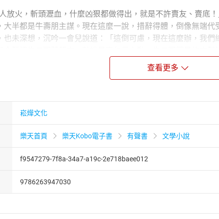
殺人放火，斬頭瀝血，什麼凶狠都做得出，就是不許賣友、賣底！
，大半都是牛壽朋主謀。現在這麼一說，措辭得體，倒像無端代
，也未深想，沉吟一會兒說道：「這倒可慮，現在這麼辦，我們
如今暫把牛二哥藏起來，就說是高仁兄主動，牛二哥算是約來幫
」趙東明道：「那麼索性就擱在周端五、陸鼎九兩位身上，想來
查看更多
蜂，也不算我們鬼祟了。」
北派武俠小說五大名家之一宮白羽所著《摩雲手》。內容敘述武
年的同道友人相救，此人竟是三點會盟的豪傑之一……
崧燁文化
樂天首頁
樂天Kobo電子書
有聲書
文學小說
f9547279-7f8a-34a7-a19c-2e718baee012
9786263947030