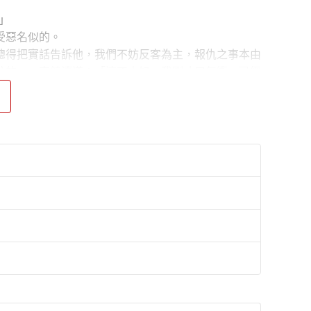
」
受惡名似的。
總得把實話告訴他，我們不妨反客為主，報仇之事本由
忙的。」高錦濤道：「這不大好，我剛才口氣衝，已經
也沒有什麼不便。等到動手的時候，我們再酌量情形，
當派少年劍客田春禾初入江湖，與兄長結伴同行卻遇