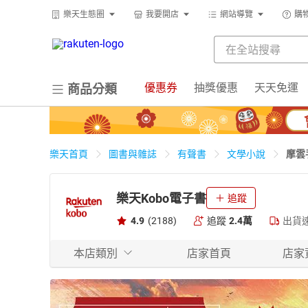
樂天生態圈
我要開店
網站導覽
購
優惠券
抽獎優惠
天天免運
商品分類
摩雲
樂天首頁
圖書與雜誌
有聲書
文學小說
樂天Kobo電子書
追蹤
4.9
(2188)
追蹤
2.4萬
出貨
本店類別
店家首頁
店家