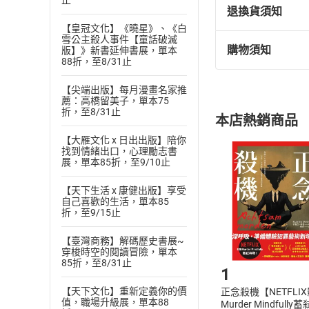
止
退換貨須知
【皇冠文化】《曉星》、《白
雪公主殺人事件【童話破滅
購物須知
版】》新書延伸書展，單本
退換貨規定：
88折，至8/31止
(
一
)
依
消費
【尖端出版】每月漫畫名家推
內容或一經提
薦：高橋留美子，單本75
購書須知
定。
折，至8/31止
本店熱銷商品
(
二
)
消費者
【大雁文化 x 日出出版】陪你
且已下載
/
存
挑選
商
找到情緒出口，心理勵志書
退貨方式：您
展，單本85折，至9/10止
Choose
貨」，本店鋪
【天下生活 x 康健出版】享受
請注意，樂天
自己喜歡的生活，單本85
購書後，
折，至9/15止
【臺灣商務】解碼歷史書展~
Step1
穿梭時空的閱讀冒險，單本
85折，至8/31止
1
【天下文化】重新定義你的價
正念殺機【NETFLI
值，職場升級展，單本88
Murder Mindfully