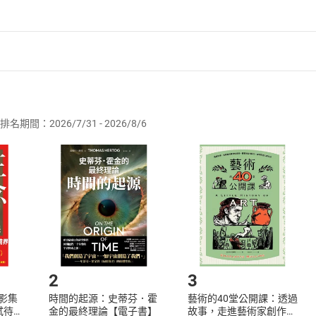
者保護法
第
19
條第
1
項後段
暨
通訊交易解除權合理例外情事適用
供即為完成之線上服務，經消費者事先同意始提供。」 之商品
排名期間：2026/7/31 - 2026/8/6
訂購本店鋪之商品即代表知悉本店鋪所銷售之商品為電子書，屬
取電子書，不得請求退貨退款。
品
放入
購物車
登入
帳號
欲取消訂單或辦理退貨時，請登入樂天市場，並於「我的訂單」
Shopping cart
Login
將依您的申請進行審核，待審核通過後將為您辦理退款事宜。
市場須以整筆訂單為單位進行取消/退貨，恕無法以單支商品取消
如何開始使用？
.選擇閱讀載具
Step2.
2
3
X影集
時間的起源：史蒂芬．霍
藝術的40堂公開課：透過
蓄弒待
金的最終理論【電子書】
故事，走進藝術家創作現