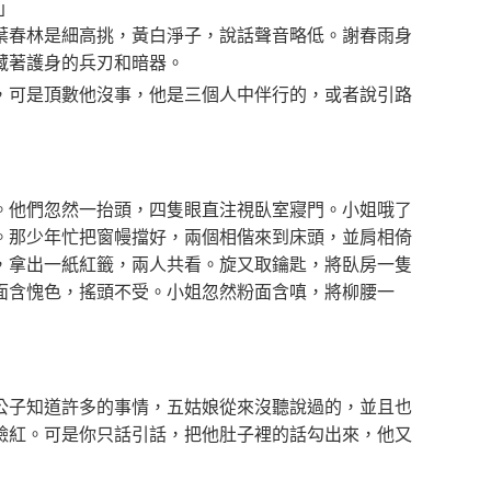
」
葉春林是細高挑，黃白淨子，說話聲音略低。謝春雨身
藏著護身的兵刃和暗器。
，可是頂數他沒事，他是三個人中伴行的，或者說引路
。他們忽然一抬頭，四隻眼直注視臥室寢門。小姐哦了
。那少年忙把窗幔擋好，兩個相偕來到床頭，並肩相倚
，拿出一紙紅籤，兩人共看。旋又取鑰匙，將臥房一隻
面含愧色，搖頭不受。小姐忽然粉面含嗔，將柳腰一
公子知道許多的事情，五姑娘從來沒聽說過的，並且也
臉紅。可是你只話引話，把他肚子裡的話勾出來，他又