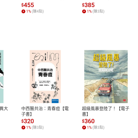
場，看藝術如何誕生、如
455
385
$
$
何形塑人類生活【電子
1
%
(賺
4
點)
1
%
(賺
3
點)
書】
式
退換貨規範
、LINE PAY、AFTEE
本店是否提供消費者保護法七日猶
之權利，遽消費者保護法及通訊交
異大
中西醫共治：青春痘【電
超級風暴登陸了！【電子
除權合理例外情事適用準則，依商
子書】
書】
質各有不同規定。詳細退換貨說明
320
360
$
$
照各商品說明。
1
%
(賺
3
點)
1
%
(賺
3
點)
詳細說明