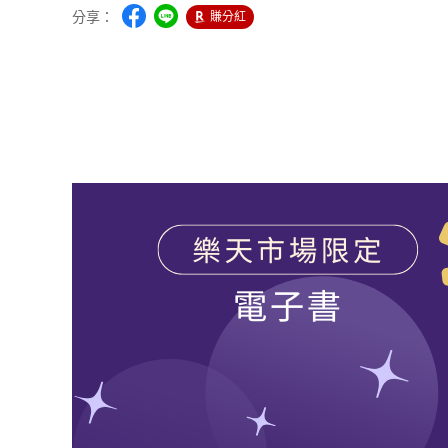
分享：
賺分紅