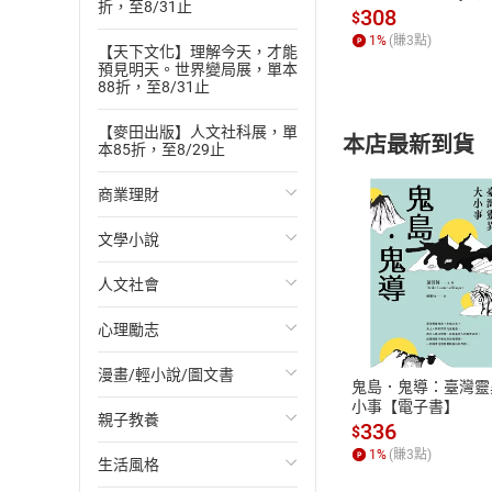
折，至8/31止
發】【電子書】
308
$
1
%
(賺
3
點)
【天下文化】理解今天，才能
預見明天。世界變局展，單本
88折，至8/31止
【麥田出版】人文社科展，單
本店最新到貨
本85折，至8/29止
商業理財
文學小說
投資理財
人文社會
經濟/趨勢
歐美文學
付款方
心理勵志
財務/金融
日本文學
國際關係
ATM轉帳、信用卡
漫畫/輕小說/圖文書
管理/領導
韓國文學
政治
心靈成長/情緒
鬼島．鬼導：臺灣靈
小事【電子書】
親子教養
職場工作術
華文文學
社會科學
人際關係
輕小說
336
$
1
%
(賺
3
點)
生活風格
成功法
經典文學
台灣/中國歷史
兩性關係
奇幻/科幻
教育現場