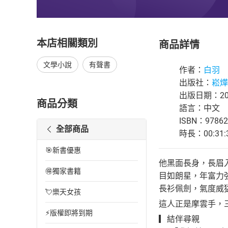
本店相關類別
商品詳情
文學小說
有聲書
作者：
白羽
出版社：
崧燁
出版日期：202
商品分類
語言：中文
ISBN：97862
全部商品
時長：00:31:
🎯新書優惠
他黑面長身，長眉
🉐獨家書籍
目如朗星，年富力
長衫佩劍，氣度威
💘樂天女孩
這人正是摩雲手，
⚡版權即將到期
▎結伴尋親