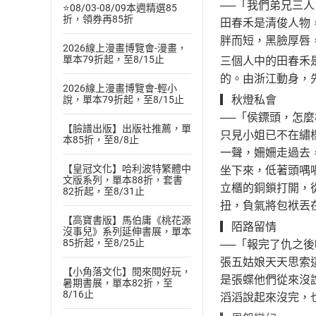
──「我們弟兄三
⭐08/03-08/09本週精選85
折，領券再85折
田春禾是清俊人物
胖而短，黑臉厚唇
2026線上漫畫博覽會-漫畫，
單本79折起，至8/15止
三個人中的田春禾
的。由浙江動身，
2026線上漫畫博覽會-輕小
▎秋燈私會
說，單本79折起，至8/15止
──「侯鏢頭，怎
【臉譜出版】出版社推薦，單
只見小姐已不在繡
本85折，至8/8止
一聲，姍姍走過去
【皇冠文化】哈利波特繁體中
坐下來，低著頭喁
文版系列，單本88折，套書
立櫃的銅鎖打開，
82折起，至8/31止
扭，負氣將包袱丟
【高寶書版】馬伯庸《桃花源
▎陌路留情
沒事兒》系列延伸書展，單本
85折起，至8/25止
──「報完了仇之
張五姑娘天天思索
【小角落文化】閱來閱好玩，
是張蝶他們從來沒
暑期書展，單本82折，至
8/16止
滔滔說起來沒完，