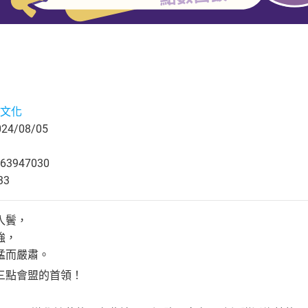
文化
4/08/05
63947030
33
入鬢，
強，
猛而嚴肅。
三點會盟的首領！