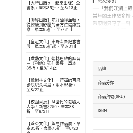
▎恩怨變幻
【大牌出版 x 一起來出版】全
書系，單本85折，至8/13止
──「我們江湖上
當年閻王作惡多端
【聯經出版】吃好油降血糖，
趙東明只哼了一聲
從控醣到舒壓的全方位健康提
案，單本85折，至7/31止
牛二哥暗中出頭；
露出替人報仇了。
【皇冠文化】東野圭吾紀念書
把實底只告訴一窩
展，單本85折起，至8/31止
本書特色：本書為
【啟動文化】翻轉思維的練習
難，遇到父親田伯
－《利他》延伸書展，單本
85折，至8/14止
品牌
【橡樹林文化】一行禪師百歲
商品分類
誕辰紀念書展，單本85折，
至8/22止
商品貨號(SKU)
【校園書房】AI世代的職場大
人學！新書$250、單本88
ISBN
折，至8/31止
【蓋亞文化】黃易作品展，單
本85折、套書75折，至8/20