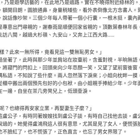
人，乃是遊學訪藝的，在此地乃是過路。實在不曉得附近綠林的。
，額開目朗，圓臉通鼻，身量稍矮些，看外表倒像北方念書人。
，說話像吵架。三個少年每人帶著一個小行囊，一根木挺，囊內
是專意出門尋親的，謝春雨是順便回家省親的。頂數葉春林年長
先訪八閩，越過大杉嶺、九安山，又奔上江西大路……
麼樣？此來一無所得，竟看見這一雙無恥男女。」
榻坐著了，此時與那少年並肩站在妝臺前，含羞對視，半晌無語
，將寢門的閂扣上，回頭來向少年恧顏一笑，又望了望前窗後窗
喁私語，不知說了些什麼。兩人忽然落下淚來；小姐向枕畔一摸
從櫃中搬出兩個預先包好的小包袱，由小姐親手捧給少年。少年
在一邊，自坐在茶几旁凳兒上，低頭垂淚。
後呢？也總得再安家立業，再娶妻生子麼？」
這盧公子，有時同著嫂嫂找到盧公子談，有時自己找他去談，盧
說過的。她覺得盧鴻飛這人很有意思，尤其是見了女人，便慌張
也不臉紅了，也不慌張了，正色直言，也忘了男女界限了。