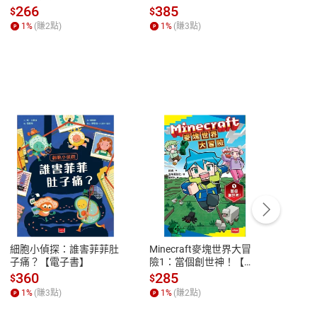
全球經濟和每個人的投資
子書】
來】
266
385
28
$
$
$
【電子書】
1
%
(賺
2
點)
1
%
(賺
3
點)
1
%
客服資訊
豫期
服務時間：週一到週五 10:00-12:00、
易解
13:00-17:00 (國定假日及例假日休息)
細胞小偵探：誰害菲菲肚
Minecraft麥塊世界大冒
小羱
品性
客服電話：0080-1857077
子痛？【電子書】
險1：當個創世神！【電
【電
子書】
請參
客服信箱：
聯絡店家
360
285
31
$
$
$
1
%
(賺
3
點)
1
%
(賺
2
點)
1
%