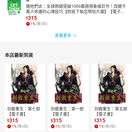
隨他們去：全球熱銷突破1000萬冊現象級巨作！改變千
萬人命運的心理技巧【附放下執念明信片圖】【電子
書】
315
$
1
%
(賺
3
點)
查看更多
本店最新到貨
剑傲重生：第七部
剑傲重生：第一部
剑傲重生：第五部
【電子書】
【電子書】
【電子書】
315
315
315
$
$
$
1
%
(賺
3
點)
1
%
(賺
3
點)
1
%
(賺
3
點)