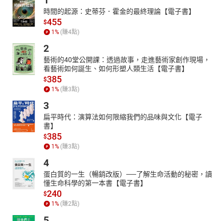
1
時間的起源：史蒂芬．霍金的最終理論【電子書】
455
$
1
%
(賺
4
點)
2
藝術的40堂公開課：透過故事，走進藝術家創作現場，
看藝術如何誕生、如何形塑人類生活【電子書】
385
$
1
%
(賺
3
點)
3
扁平時代：演算法如何限縮我們的品味與文化【電子
書】
385
$
1
%
(賺
3
點)
4
蛋白質的一生（暢銷改版）──了解生命活動的秘密，讀
懂生命科學的第一本書【電子書】
240
$
1
%
(賺
2
點)
5