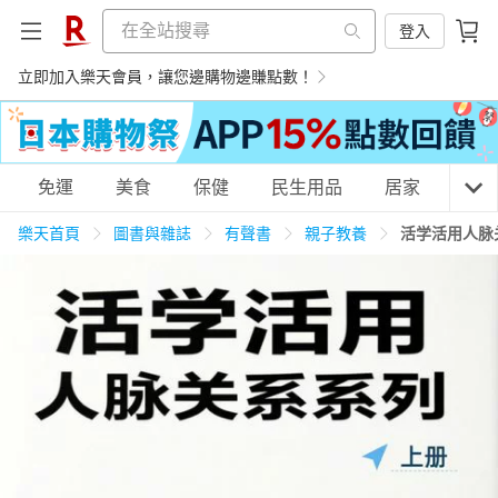
登入
立即加入樂天會員，讓您邊購物邊賺點數！
購物網分類
免運
美食
保健
民生用品
居家
3C
樂天首頁
圖書與雜誌
有聲書
親子教養
活学活用人脉
天天免運
美食蛋糕
養生保健
民生用品
居家生活
3C家電
運動休閒
親子玩具
女裝
男裝
化妝保養
情趣用品