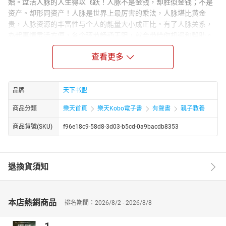
始。盘活人脉的人生得以飞跃！人脉不是金钱，却胜似金钱；不是
资产。却形同资产！人脉是世界上最厉害的乘法，人脉堪比黄金
贵，人脉资源的丰富性与个人的能量大小成正比。有了人脉关系，
办起事情灵活方便，各个环节畅通无阻，就会带给你机遇和帮助。
有地位有能力不一定能够成就大事，唯有精通人脉之术才能最终傲
查看更多
视裙雄！
本系列读物选取大量实例，寓智慧于实例之中，告诉你如何去辨识
小人、驳斥小人、揭露小人、计赚小人、智胜小人、摆脱难缠的上
司、难缠的下属、难缠的同事、难缠的客户、难缠的朋友、难缠的
品牌
天下书盟
谈判对手、难缠的竞争对手、难缠的面试，帮你气定神闲地谋划事
商品分類
樂天首頁
樂天Kobo電子書
有聲書
親子教養
业，牢牢地将命运掌握在你自己的手里，铸就不平凡的人生。
商品貨號(SKU)
f96e18c9-58d8-3d03-b5cd-0a9bacdb8353
退換貨須知
本店熱銷商品
排名期間：2026/8/2 - 2026/8/8