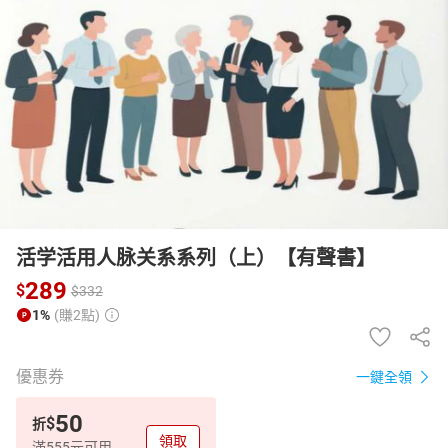
日本購物
電子/紙本書
HOT
活学活用人脉关系系列（上）【有聲書】
289
$
$
332
1%
(賺2點)
優惠券
一鍵全領
50
$
折
領取
滿555元可用