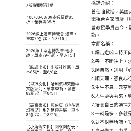
播講介紹：
⚡版權即將到期
曾仕強教授，英國
⭐08/03-08/09本週精選85
電視台百家講壇《
折，領券再85折
曾教授學貫古今，
2026線上漫畫博覽會-漫畫，
詣。
單本79折起，至8/15止
章節名稱：
2026線上漫畫博覽會-輕小
1.趨吉避凶→持正
說，單本79折起，至8/15止
2.善，不斷往上，
【臉譜出版】出版社推薦，單
3.順自然，別用「
本85折，至8/8止
4.順天理，憑良心
【皇冠文化】哈利波特繁體中
5.生生不息：元亨
文版系列，單本88折，套書
82折起，至8/31止
6.人生要哭著來，
7.培養自己的選擇
【高寶書版】馬伯庸《桃花源
沒事兒》系列延伸書展，單本
8.一就是多，多就
85折起，至8/25止
9.對不對無所謂，
【小角落文化】閱來閱好玩，
1.自己做主：力爭