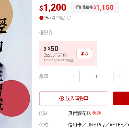
1,200
1,150
$
$
折扣後價格
1%
(賺12點)
優惠券
50
$
折
領取
滿555元可用
2026/08/09 15:59
截止
數量
放入購物車
配送
無實體配送
免運
付款
信用卡／LINE Pay／AFTEE／