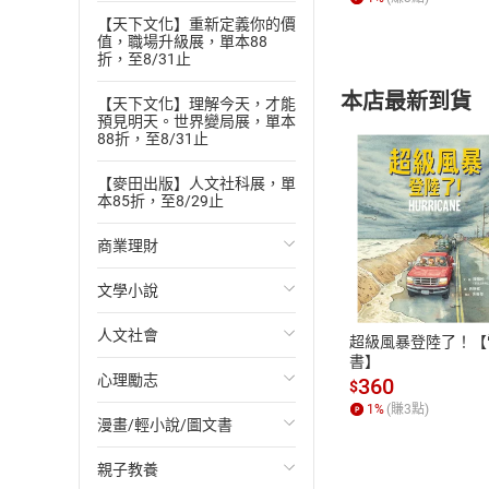
【天下文化】重新定義你的價
5.先天而天弗違，
值，職場升級展，單本88
折，至8/31止
6.占卜本身不迷信
7.占卜是數的變化
本店最新到貨
【天下文化】理解今天，才能
預見明天。世界變局展，單本
8.人生靠自己掌握
88折，至8/31止
9.清明透視人生
【麥田出版】人文社科展，單
1.人的責任：贊天
本85折，至8/29止
2.易經以人為本，
商業理財
付款方
3.道德是最高的信
4.宗教指引人明
文學小說
投資理財
ATM轉帳、信用卡
5.在人群中圓滿自
人文社會
經濟/趨勢
歐美文學
超級風暴登陸了！【
6.天理在良心，天
書】
心理勵志
財務/金融
日本文學
國際關係
360
7.易經指引我們在
$
1
%
(賺
3
點)
8.大家憑良心、時
漫畫/輕小說/圖文書
管理/領導
韓國文學
政治
心靈成長/情緒
1.爻字永遠在變化
親子教養
職場工作術
華文文學
社會科學
人際關係
輕小說
2.掛起來，才好客