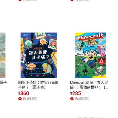
書】
後天而奉天時
，是占卜的人可能迷信
，沒有好壞
地之化育，使地球更美好
要明白為人的道理
式
退換貨規範
仰，因果報應愈來愈快
白天道，中國以道化解宗教紛爭
、LINE PAY、AFTEE
本店是否提供消費者保護法七日猶
己
之權利，遽消費者保護法及通訊交
電子
細胞小偵探：誰害菲菲肚
Minecraft麥塊世界大冒
良即天人合一
除權合理例外情事適用準則，依商
子痛？【電子書】
險1：當個創世神！【電
子書】
質各有不同規定。詳細退換貨說明
360
285
情境中找出合乎天良的因應
$
$
照各商品說明。
1
%
(賺
3
點)
1
%
(賺
2
點)
時立公心、自己先力行
詳細說明
，凡事交互作用
觀觀察問題