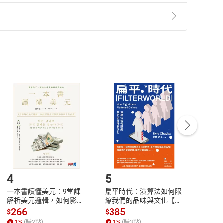
準則
第
2
條第
5
款之規定，「非以有形媒介提供之數位
，不適用消保法第
19
條第
1
項七日內無條件退貨之規
非以有形媒介提供之數位內容，消費者同意若訂購後
付款
方式
完成
訂單
中點選「瀏覽訂單明細」
>
「申請取消訂單
/
退
Payment
Complete
/退貨。
登入帳號，下載書籍後看書
4
5
6
一本書讀懂美元：9堂課
扁平時代：演算法如何限
本物
解析美元邏輯，如何影響
縮我們的品味與文化【電
說，
全球經濟和每個人的投資
子書】
來】
266
385
28
$
$
$
【電子書】
1
%
(賺
2
點)
1
%
(賺
3
點)
1
%