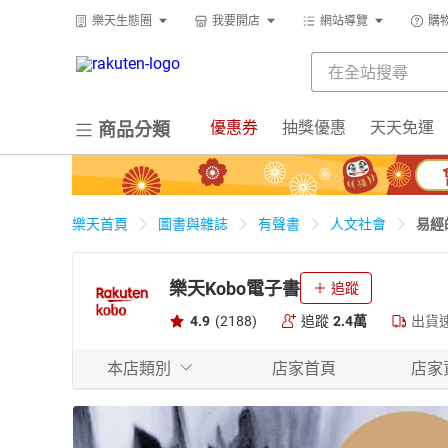
樂天生態圈
我要開店
網站導覽
購
優惠券
抽獎優惠
天天免運
商品分類
易經
樂天首頁
圖書與雜誌
有聲書
人文社會
樂天Kobo電子書
追蹤
4.9
(2188)
追蹤
2.4萬
出貨
本店類別
店家首頁
店家