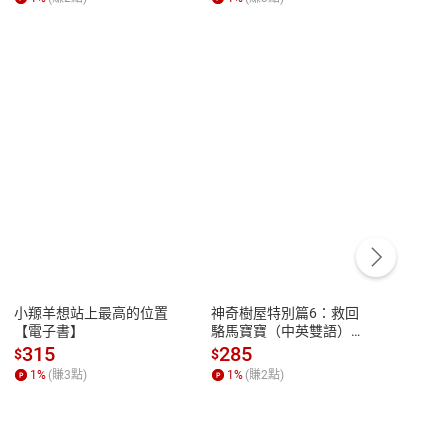
客服資訊
豫期
服務時間：週一到週五 10:00-12:00、
易解
13:00-17:00 (國定假日及例假日休息)
小羱羊想站上最高的位置
神奇樹屋特別篇6：救回
少年
品性
客服電話：0080-1857077
【電子書】
駱馬寶寶（中英雙語）
救世
【電子書】
【電
請參
客服信箱：
聯絡店家
315
285
36
$
$
$
1
%
(賺
3
點)
1
%
(賺
2
點)
1
%