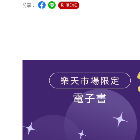
分享：
賺分紅