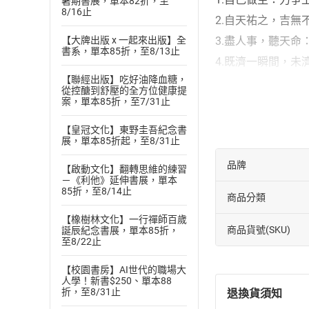
暑期書展，單本82折，至
8/16止
2.自天祐之，吉
3.盡人事，聽天
【大牌出版 x 一起來出版】全
書系，單本85折，至8/13止
4.既濟一瞬間，
【聯經出版】吃好油降血糖，
5.時、數、位
從控醣到舒壓的全方位健康提
案，單本85折，至7/31止
6.心改→相改→命
7.吃苦？享受？自
【皇冠文化】東野圭吾紀念書
展，單本85折起，至8/31止
8.機率由天主導：
9.天生我材必有
品牌
【啟動文化】翻轉思維的練習
－《利他》延伸書展，單本
1.一陰一陽之謂道
85折，至8/14止
商品分類
2.陰中有陽、陽中
【橡樹林文化】一行禪師百歲
3.天乾地坤風巽雷
商品貨號(SKU)
誕辰紀念書展，單本85折，
至8/22止
4.無可無不可，隨
5.數始於一，終於
【校園書房】AI世代的職場大
人學！新書$250、單本88
6.人生離不開三種
折，至8/31止
退換貨須知
7.由數推理，配合