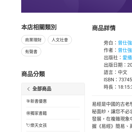
本店相關類別
商品詳情
商業理財
人文社會
旁白：
曾仕強
作者：
曾仕強
有聲書
出版社：
愛播
出版日期：202
語言：中文
商品分類
ISBN：73745
時長：18:15:
全部商品
🎯新書優惠
易經是中國的古老
秘面紗，讓您不必
🉐獨家書籍
發展，在複雜現象
💘樂天女孩
握《易經》簡易、