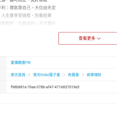
無不利：運氣靠自己，大位由天定
命：人生要享受過程，別看結果
未濟常相伴：位是虛的，爻才實在
查看更多
改：改變命運，唯有修己
己決定，適可而止
適才適用，適位適人
用：自我定位，不積極也不消極
愛播聽書FM
樂天首頁
樂天Kobo電子書
有聲書
商業理財
有陰，陰陽要調和
震水坎火離山艮澤兌
f98b881e-70ae-378b-af47-4716837019e3
遇而安又擇善固執
十，而成於三
卦，一切從數開始
形象