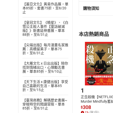
【蓋亞文化】黃易作品展，單
8.易經由123組成
購物須知
本85折、套書75折，至8/20
退換貨規定：
止
9.活得輕鬆快活的
(
一
)
依
消費
1.易經帶來獨特思
【皇冠文化】《曉星》、《白
內容或一經提
雪公主殺人事件【童話破滅
購書須知
定。
2.易經思維成為中
版】》新書延伸書展，單本
本店熱銷商品
88折，至8/31止
(
二
)
消費者
3.因時因位，做適
且已下載
/
存
4.無為才是大有為
挑選
商
【尖端出版】每月漫畫名家推
薦：高橋留美子，單本75
退貨方式：您
Choose
5.一分為三令人喜
折，至8/31止
貨」，本店鋪
6.差不多是最高智
請注意，樂天
【大雁文化 x 日出出版】陪你
購書後，
7.糊裡糊塗不糊塗
找到情緒出口，心理勵志書
展，單本85折，至9/10止
8.持經達變，權不
Step1
【天下生活 x 康健出版】享受
9.一定要合乎自然
自己喜歡的生活，單本85
1
1.易經不全為卜筮
折，至9/15止
正念殺機【NETFLI
2.時也命也，盡人
【臺灣商務】解碼歷史書展~
Murder Mindfully
穿梭時空的閱讀冒險，單本
3.易經發展六階段
發】【電子書】
308
$
85折，至8/31止
4.人文易：合德、
1
%
(賺
3
點)