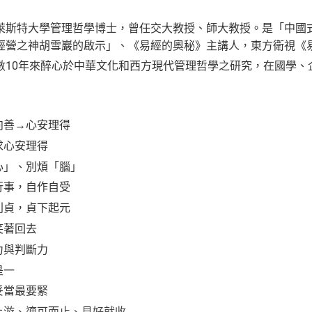
萊斯特大學管理哲學博士，曾任交大教授、師大教授。是「中國
經營之神胡雪巖的啟示」、《易經的奧秘》主講人，東方衛視《
數10年來醉心於中華文化和西方現代管理哲學之研究，在國學、
向善→心安理得
求心安理得
心」、別煩「腦」
行事，自作自受
利貞，貞下起元
笑著回去
力與判斷力
是一
妥當最要緊
上游、適可而止、見好就收