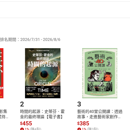
三個功課
者保護法
第
19
條第
1
項後段
暨
通訊交易解除權合理例外情事適用
路
供即為完成之線上服務，經消費者事先同意始提供。」 之商品
華民族的文化基因
排名期間：2026/7/31 - 2026/8/6
訂購本店鋪之商品即代表知悉本店鋪所銷售之商品為電子書，屬
當調整
取電子書，不得請求退貨退款。
品
放入
購物車
登入
帳號
欲取消訂單或辦理退貨時，請登入樂天市場，並於「我的訂單」
Shopping cart
Login
悅
將依您的申請進行審核，待審核通過後將為您辦理退款事宜。
慧
市場須以整筆訂單為單位進行取消/退貨，恕無法以單支商品取消
如何開始使用？
，差不多不差太多
離經
.選擇閱讀載具
Step2.
，該怎樣就怎樣
2
3
的書
X影集
時間的起源：史蒂芬．霍
藝術的40堂公開課：透過
事聽天命
蓄弒待
金的最終理論【電子書】
故事，走進藝術家創作現
場，看藝術如何誕生、如
455
385
$
$
何形塑人類生活【電子
合序、合吉凶
1
%
(賺
4
點)
1
%
(賺
3
點)