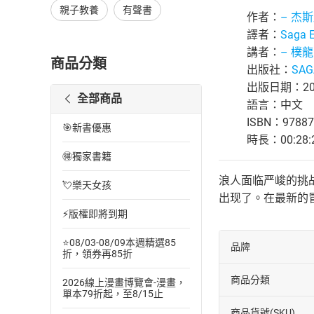
親子教養
有聲書
作者：
– 杰
譯者：
Saga 
講者：
– 樸
商品分類
出版社：
SAG
出版日期：201
全部商品
語言：中文
ISBN：97887
🎯新書優惠
時長：00:28:
🉐獨家書籍
浪人面临严峻的挑
💘樂天女孩
出现了。在最新的
⚡版權即將到期
⭐08/03-08/09本週精選85
品牌
折，領券再85折
商品分類
2026線上漫畫博覽會-漫畫，
單本79折起，至8/15止
商品貨號(SKU)