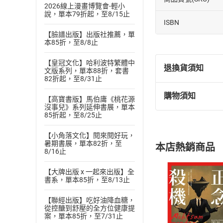
2026線上漫畫博覽會-輕小
說，單本79折起，至8/15止
ISBN
【臉譜出版】出版社推薦，單
本85折，至8/8止
【皇冠文化】哈利波特繁體中
退換貨須知
文版系列，單本88折，套書
82折起，至8/31止
購物須知
【高寶書版】馬伯庸《桃花源
退換貨規定：
沒事兒》系列延伸書展，單本
(
一
)
依
消費
85折起，至8/25止
內容或一經提
購書須知
【小角落文化】閱來閱好玩，
定。
暑期書展，單本82折，至
本店熱銷商品
(
二
)
消費者
8/16止
且已下載
/
存
挑選
商
【大牌出版 x 一起來出版】全
退貨方式：您
書系，單本85折，至8/13止
Choose
貨」，本店鋪
【聯經出版】吃好油降血糖，
請注意，樂天
從控醣到舒壓的全方位健康提
購書後，
案，單本85折，至7/31止