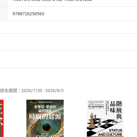
9788726250565
者保護法
第
19
條第
1
項後段
暨
通訊交易解除權合理例外情事適用
供即為完成之線上服務，經消費者事先同意始提供。」 之商品
排名期間：2026/7/30 - 2026/8/5
訂購本店鋪之商品即代表知悉本店鋪所銷售之商品為電子書，屬
取電子書，不得請求退貨退款。
品
放入
購物車
登入
帳號
欲取消訂單或辦理退貨時，請登入樂天市場，並於「我的訂單」
Shopping cart
Login
將依您的申請進行審核，待審核通過後將為您辦理退款事宜。
市場須以整筆訂單為單位進行取消/退貨，恕無法以單支商品取消
如何開始使用？