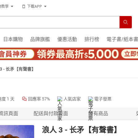
物教學
下載APP
日本購物
品牌旗艦
優惠活動
排行榜
電子書/紙本
3 - 长矛【有聲書】
速度
1 天
回應率
57%
人氣店家
電子發票
資訊頁面
配送與付款頁面
所有商品
浪人 3 - 长矛【有聲書】