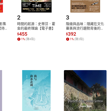
.選擇閱讀載具
Step2.
2
3
X影集
時間的起源：史蒂芬．霍
階級與品味：隱藏在文化
蓄弒待
金的最終理論【電子書】
審美與流行趨勢背後的地
位渴望【電子書】
455
392
$
$
1
%
(賺
4
點)
1
%
(賺
3
點)
式
退換貨規範
、LINE PAY、AFTEE
本店是否提供消費者保護法七日猶