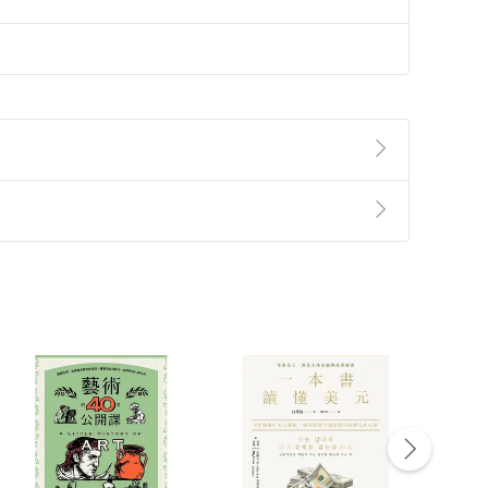
準則
第
2
條第
5
款之規定，「非以有形媒介提供之數位
，不適用消保法第
19
條第
1
項七日內無條件退貨之規
非以有形媒介提供之數位內容，消費者同意若訂購後
付款
方式
完成
訂單
中點選「瀏覽訂單明細」
>
「申請取消訂單
/
退
Payment
Complete
/退貨。