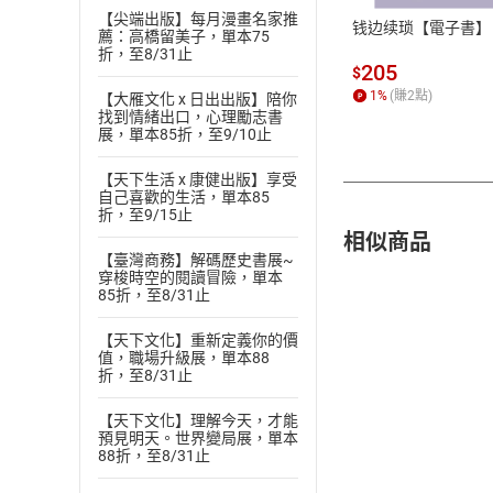
【尖端出版】每月漫畫名家推
钱边续琐【電子書】
薦：高橋留美子，單本75
折，至8/31止
205
$
1
%
(賺
2
點)
【大雁文化 x 日出出版】陪你
找到情緒出口，心理勵志書
展，單本85折，至9/10止
【天下生活 x 康健出版】享受
自己喜歡的生活，單本85
折，至9/15止
相似商品
【臺灣商務】解碼歷史書展~
穿梭時空的閱讀冒險，單本
85折，至8/31止
【天下文化】重新定義你的價
值，職場升級展，單本88
折，至8/31止
【天下文化】理解今天，才能
預見明天。世界變局展，單本
88折，至8/31止