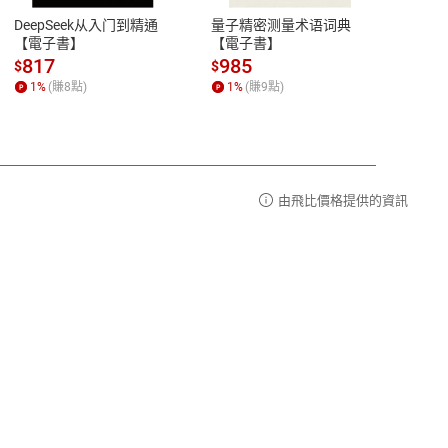
易解
13:00-17:00 (國定假日及例假日休息)
DeepSeek从入门到精通
量子精密测量术语词典
新西
品性
客服電話：0080-1857077
【電子書】
【電子書】
计研
請參
客服信箱：
聯絡店家
817
985
98
$
$
$
1
%
(賺
8
點)
1
%
(賺
9
點)
1
%
由飛比價格提供的資訊