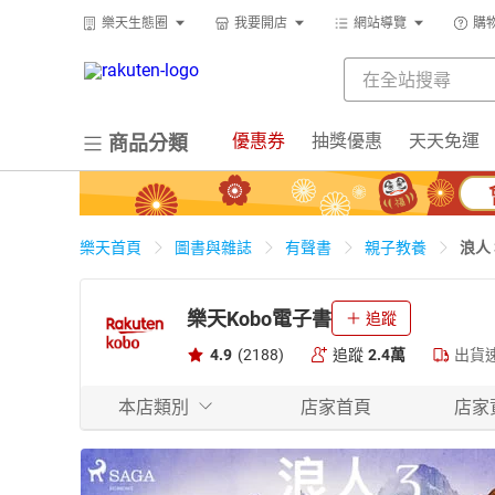
樂天生態圈
我要開店
網站導覽
購
優惠券
抽獎優惠
天天免運
商品分類
浪人 
樂天首頁
圖書與雜誌
有聲書
親子教養
樂天Kobo電子書
追蹤
4.9
(2188)
追蹤
2.4萬
出貨
本店類別
店家首頁
店家