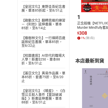
【皇冠文化】東野圭吾紀念書
Step1
展，單本85折起，至8/31止
1
【啟動文化】翻轉思維的練習
正念殺機【NETFLI
－《利他》延伸書展，單本
Murder Mindfully
85折，至8/14止
發】【電子書】
308
$
【橡樹林文化】一行禪師百歲
1
%
(賺
3
點)
誕辰紀念書展，單本85折，
至8/22止
【校園書房】AI世代的職場大
人學！新書$250、單本88
本店最新到貨
折，至8/31止
【蓋亞文化】黃易作品展，單
本85折、套書75折，至8/20
止
【皇冠文化】《曉星》、《白
付款方
雪公主殺人事件【童話破滅
版】》新書延伸書展，單本
88折，至8/31止
ATM轉帳、信用卡