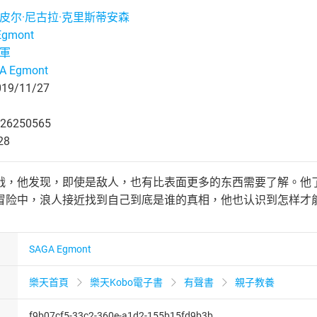
斯皮尔·尼古拉·克里斯蒂安森
Egmont
龍軍
A Egmont
9/11/27
26250565
28
战，他发现，即使是敌人，也有比表面更多的东西需要了解。他
冒险中，浪人接近找到自己到底是谁的真相，他也认识到怎样才
SAGA Egmont
樂天首頁
樂天Kobo電子書
有聲書
親子教養
f9b07cf5-33c2-360e-a1d2-155b15fd9b3b