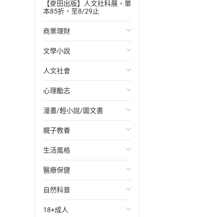
【麥田出版】人文社科展，單
本85折，至8/29止
商業理財
文學小說
投資理財
人文社會
經濟/趨勢
歐美文學
心理勵志
財務/金融
日本文學
國際關係
漫畫/輕小說/圖文書
管理/領導
韓國文學
政治
心靈成長/情緒
親子教養
職場工作術
華文文學
社會科學
人際關係
輕小說
生活風格
成功法
經典文學
台灣/中國歷史
兩性關係
奇幻/科幻
教育現場
醫療保健
行銷/廣告
成長/家庭生活小說
日/韓歷史
心理學
愛情故事
兒童文學/故事
飲食/食譜
自然科普
傳記
懸疑/推理小說
其他歷史/史學
職場/社會寫實
兒童科普/學習
健身/美顏
健康/養生
18+成人
商務/商學
科幻/奇幻小說
法律
懸疑/推理
育兒百科
運動/遊戲
常見疾病
生物科學