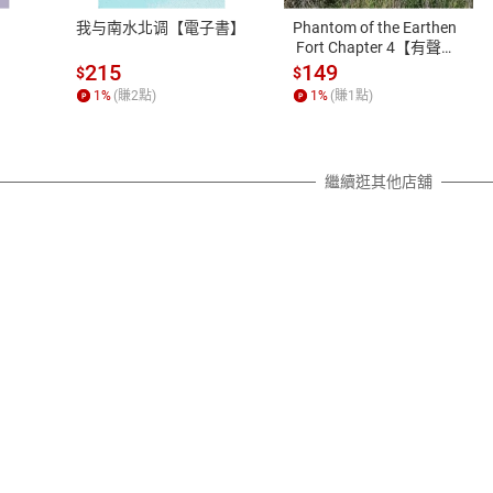
之權利，遽消費者保護法及通訊交
我与南水北调【電子書】
Phantom of the Earthen
除權合理例外情事適用準則，依商
 Fort Chapter 4【有聲
書】
質各有不同規定。詳細退換貨說明
215
149
$
$
照各商品說明。
1
%
(賺
2
點)
1
%
(賺
1
點)
詳細說明
繼續逛其他店舖