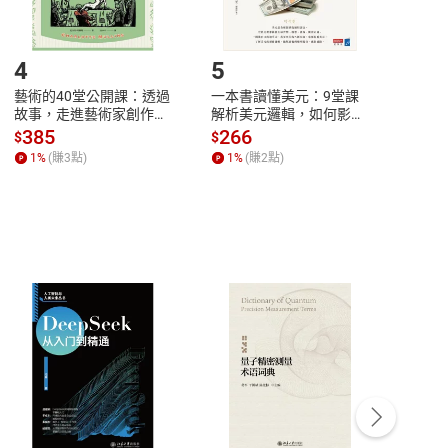
登入帳號，下載書籍後看書
4
5
6
藝術的40堂公開課：透過
一本書讀懂美元：9堂課
本物
故事，走進藝術家創作現
解析美元邏輯，如何影響
說，
場，看藝術如何誕生、如
全球經濟和每個人的投資
來】
385
266
28
$
$
$
何形塑人類生活【電子
【電子書】
1
%
(賺
3
點)
1
%
(賺
2
點)
1
%
書】
客服資訊
豫期
服務時間：週一到週五 10:00-12:00、