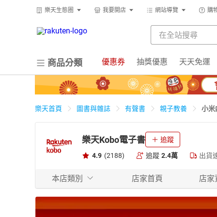
樂天生態圈
我要開店
網站導覽
購
優惠券
抽獎優惠
天天免運
商品分類
小米
樂天首頁
圖書與雜誌
有聲書
親子教養
樂天Kobo電子書
追蹤
4.9
(2188)
追蹤
2.4萬
出貨
本店類別
店家首頁
店家