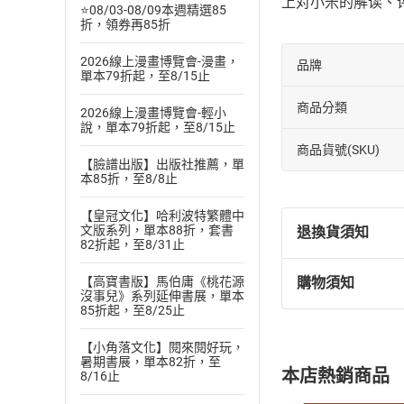
上对小米的解读、
⭐08/03-08/09本週精選85
折，領券再85折
2026線上漫畫博覽會-漫畫，
品牌
單本79折起，至8/15止
商品分類
2026線上漫畫博覽會-輕小
說，單本79折起，至8/15止
商品貨號(SKU)
【臉譜出版】出版社推薦，單
本85折，至8/8止
【皇冠文化】哈利波特繁體中
文版系列，單本88折，套書
退換貨須知
82折起，至8/31止
【高寶書版】馬伯庸《桃花源
購物須知
退換貨規定：
沒事兒》系列延伸書展，單本
85折起，至8/25止
(
一
)
依
消費
內容或一經提
【小角落文化】閱來閱好玩，
購書須知
定。
暑期書展，單本82折，至
本店熱銷商品
8/16止
(
二
)
消費者
且已下載
/
存