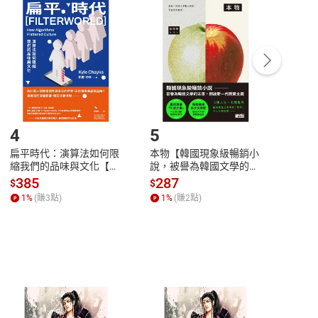
付款
方式
完成
訂單
中點選「瀏覽訂單明細」
>
「申請取消訂單
/
退
Payment
Complete
/退貨。
登入帳號，下載書籍後看書
4
5
6
扁平時代：演算法如何限
本物【韓國現象級暢銷小
蛋白
縮我們的品味與文化【電
說，被譽為韓國文學的未
版）─
子書】
來】【電子書】
秘密
385
287
24
$
$
$
一本
1
%
(賺
3
點)
1
%
(賺
2
點)
1
%