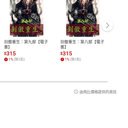
客服資訊
豫期
服務時間：週一到週五 10:00-12:00、
易解
13:00-17:00 (國定假日及例假日休息)
剑傲重生：第九部【電子
剑傲重生：第八部【電子
潜水史
品性
客服電話：0080-1857077
書】
書】
andari
al) Sc
請參
客服信箱：
聯絡店家
315
315
13
$
$
$
r【電
1
%
(賺
3
點)
1
%
(賺
3
點)
1
%
由飛比價格提供的資訊