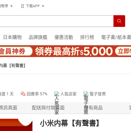
物教學
下載APP
日本購物
品牌旗艦
優惠活動
排行榜
電子書/紙本
内幕【有聲書】
速度
1 天
回應率
57%
人氣店家
電子發票
資訊頁面
配送與付款頁面
所有商品
小米内幕【有聲書】