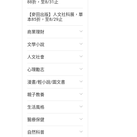
88折，至8/31止
【麥田出版】人文社科展，單
本85折，至8/29止
商業理財
文學小說
投資理財
人文社會
經濟/趨勢
歐美文學
心理勵志
財務/金融
日本文學
國際關係
漫畫/輕小說/圖文書
管理/領導
韓國文學
政治
心靈成長/情緒
親子教養
職場工作術
華文文學
社會科學
人際關係
輕小說
生活風格
成功法
經典文學
台灣/中國歷史
兩性關係
奇幻/科幻
教育現場
醫療保健
行銷/廣告
成長/家庭生活小說
日/韓歷史
心理學
愛情故事
兒童文學/故事
飲食/食譜
自然科普
傳記
懸疑/推理小說
其他歷史/史學
職場/社會寫實
兒童科普/學習
健身/美顏
健康/養生