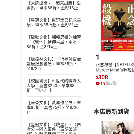
挑選
商
【大牌出版 x 一起來出版】全
書系，單本85折，至8/13止
退貨方式：您
Choose
貨」，本店鋪
【皇冠文化】東野圭吾紀念書
請注意，樂天
展，單本85折起，至8/31止
購書後，
【啟動文化】翻轉思維的練習
－《利他》延伸書展，單本
Step1
85折，至8/14止
1
【橡樹林文化】一行禪師百歲
誕辰紀念書展，單本85折，
正念殺機【NETFLI
至8/22止
Murder Mindfully
發】【電子書】
308
$
【校園書房】AI世代的職場大
1
%
(賺
3
點)
人學！新書$250、單本88
折，至8/31止
【蓋亞文化】黃易作品展，單
本85折、套書75折，至8/20
本店最新到貨
止
【皇冠文化】《曉星》、《白
雪公主殺人事件【童話破滅