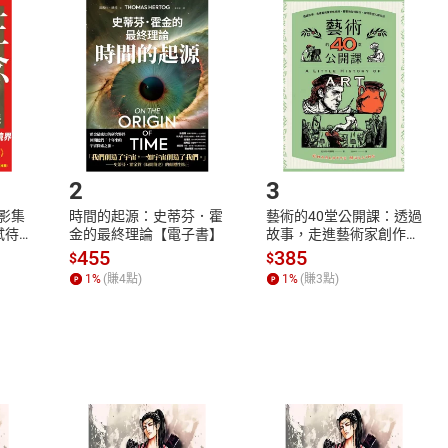
品
放入
購物車
登入
帳號
欲取消訂單或辦理退貨時，請登入樂天市場，並於「我的訂單」
Shopping cart
Login
將依您的申請進行審核，待審核通過後將為您辦理退款事宜。
市場須以整筆訂單為單位進行取消/退貨，恕無法以單支商品取消
如何開始使用？
.選擇閱讀載具
Step2.
2
3
X影集
時間的起源：史蒂芬．霍
藝術的40堂公開課：透過
蓄弒待
金的最終理論【電子書】
故事，走進藝術家創作現
場，看藝術如何誕生、如
455
385
$
$
何形塑人類生活【電子
1
%
(賺
4
點)
1
%
(賺
3
點)
書】