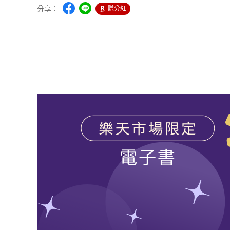
分享：
賺分紅