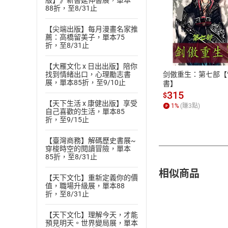
版】》新書延伸書展，單本
88折，至8/31止
【尖端出版】每月漫畫名家推
付款方
薦：高橋留美子，單本75
折，至8/31止
ATM轉帳、信用卡
【大雁文化 x 日出出版】陪你
剑傲重生：第七部【
找到情緒出口，心理勵志書
展，單本85折，至9/10止
書】
315
$
【天下生活 x 康健出版】享受
1
%
(賺
3
點)
自己喜歡的生活，單本85
折，至9/15止
【臺灣商務】解碼歷史書展~
穿梭時空的閱讀冒險，單本
85折，至8/31止
相似商品
【天下文化】重新定義你的價
值，職場升級展，單本88
折，至8/31止
【天下文化】理解今天，才能
預見明天。世界變局展，單本