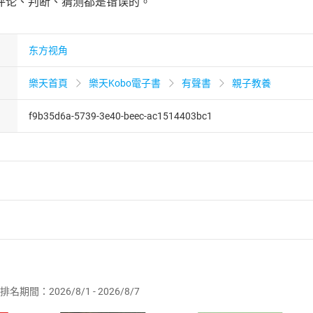
评论、判断、猜测都是错误的。
东方视角
樂天首頁
樂天Kobo電子書
有聲書
親子教養
f9b35d6a-5739-3e40-beec-ac1514403bc1
者保護法
第
19
條第
1
項後段
暨
通訊交易解除權合理例外情事適用
供即為完成之線上服務，經消費者事先同意始提供。」 之商品
排名期間：2026/8/1 - 2026/8/7
訂購本店鋪之商品即代表知悉本店鋪所銷售之商品為電子書，屬
取電子書，不得請求退貨退款。