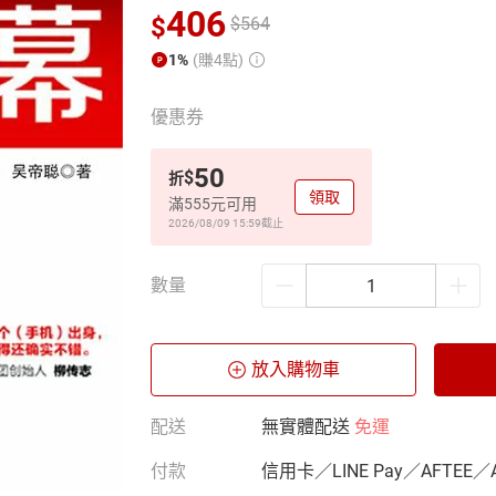
406
$
$
564
1%
(賺4點)
優惠券
50
$
折
領取
滿555元可用
2026/08/09 15:59
截止
數量
放入購物車
配送
無實體配送
免運
付款
信用卡／LINE Pay／AFTEE／