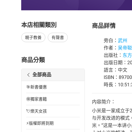
本店相關類別
商品詳情
親子教養
有聲書
旁白：
武州
作者：
吴帝聪
出版社：
东方
商品分類
出版日期：202
語言：中文
全部商品
ISBN：89700
時長：10:51:
🎯新書優惠
🉐獨家書籍
内容简介：
小米是一家成立于
💘樂天女孩
与开发改进的模式。
⚡版權即將到期
米。”这是一本讲