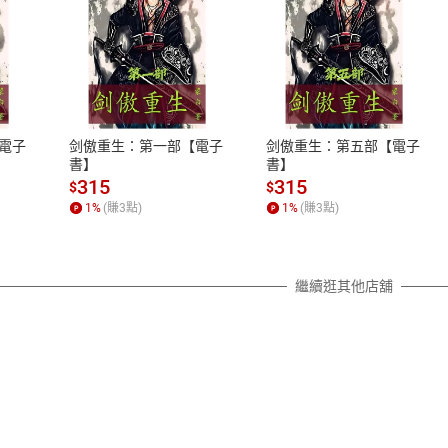
式
退換貨規範
、LINE PAY、AFTEE
本店是否提供消費者保護法七日猶
之權利，遽消費者保護法及通訊交
電子
剑傲重生：第一部【電子
剑傲重生：第五部【電子
除權合理例外情事適用準則，依商
書】
書】
質各有不同規定。詳細退換貨說明
315
315
$
$
照各商品說明。
1
%
(賺
3
點)
1
%
(賺
3
點)
詳細說明
繼續逛其他店舖