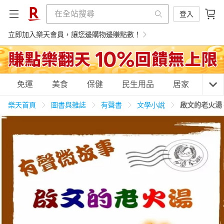
登入
立即加入樂天會員，讓您邊購物邊賺點數！
購物網分類
免運
美食
保健
民生用品
居家
3C
樂天首頁
圖書與雜誌
有聲書
文學小說
啟文的老火湯
天天免運
美食蛋糕
養生保健
民生用品
居家生活
3C家電
運動休閒
親子玩具
女裝
男裝
化妝保養
情趣用品