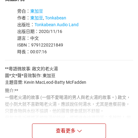
旁白：
東加豆
作者：
東加豆
,
Tonkabean
出版社：
Tonkabean Audio Land
出版日期：2020/11/16
語言：中文
ISBN：9791220221849
時長：00:07:16
**粵語微故事: 啟文的老火湯
圖*文*聲*音效製作: 東加豆
主題音樂: Kevin MacLeod-Batty McFadden
簡介:**
一個老火湯的故事 (一個不愛喝湯的男人與老火湯的故事。) 啟文，
從小到大就不喜歡喝老火湯，應該說任何湯水，尤其是進餐前後，
只要食物與水份不協調，他的腸胃便會感到不舒服。
但每次告訴媽媽不想喝湯的時候，媽媽總會這樣回答：多餘啦！ 喝
啦！ 這煲湯不便宜耶。
查看更多
就是這樣，他總是勉勉強強地喝下去，一喝就喝了二三十年。