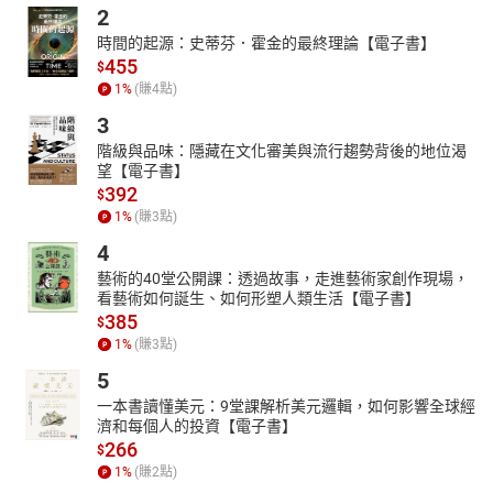
2
時間的起源：史蒂芬．霍金的最終理論【電子書】
455
$
1
%
(賺
4
點)
3
階級與品味：隱藏在文化審美與流行趨勢背後的地位渴
望【電子書】
392
$
1
%
(賺
3
點)
4
藝術的40堂公開課：透過故事，走進藝術家創作現場，
看藝術如何誕生、如何形塑人類生活【電子書】
385
$
1
%
(賺
3
點)
5
一本書讀懂美元：9堂課解析美元邏輯，如何影響全球經
濟和每個人的投資【電子書】
266
$
1
%
(賺
2
點)