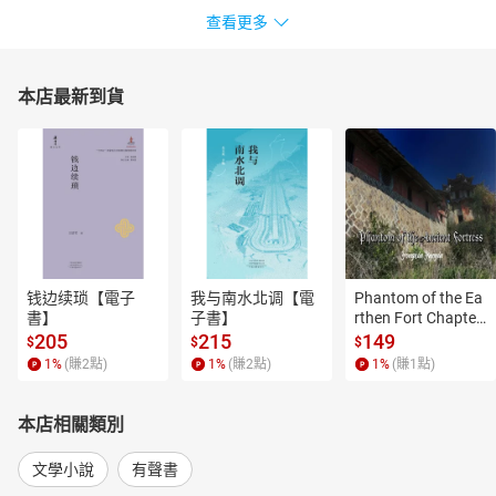
查看更多
本店最新到貨
钱边续琐【電子
我与南水北调【電
Phantom of the Ea
書】
子書】
rthen Fort Chapter
 4【有聲書】
205
215
149
$
$
$
1
%
(賺
2
點)
1
%
(賺
2
點)
1
%
(賺
1
點)
本店相關類別
文學小說
有聲書