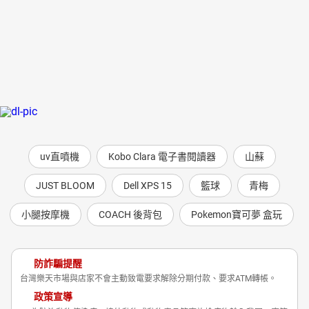
uv直噴機
Kobo Clara 電子書閱讀器
山蘇
JUST BLOOM
Dell XPS 15
籃球
青梅
小腿按摩機
COACH 後背包
Pokemon寶可夢 盒玩
防詐騙提醒
台灣樂天市場與店家不會主動致電要求解除分期付款、要求ATM轉帳。
政策宣導