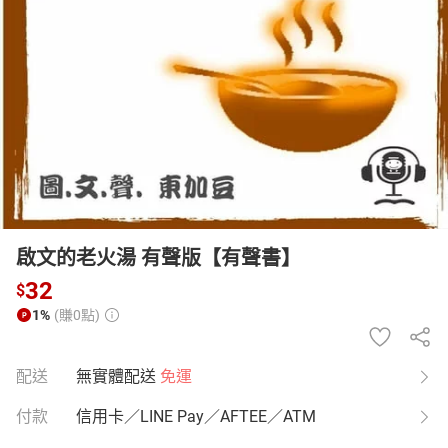
日本購物
電子/紙本書
HOT
啟文的老火湯 有聲版【有聲書】
32
$
1%
(賺0點)
配送
無實體配送
免運
付款
信用卡／LINE Pay／AFTEE／ATM