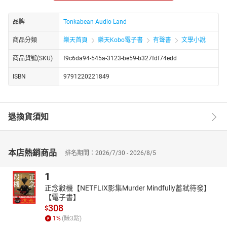
直到他成家立室娶了一個賢淑的老婆，啟文好高興，終於可以脫離
媽媽的老火湯生涯。
品牌
Tonkabean Audio Land
誰知老婆天天也煲參茸海味的老火湯，每次啟文向他解釋，
老婆總會這樣回答：多餘啦！ 喝啦！ 這煲湯不便宜耶。
商品分類
樂天首頁
樂天Kobo電子書
有聲書
文學小說
商品貨號(SKU)
f9c6da94-545a-3123-be59-b327fdf74edd
ISBN
9791220221849
退換貨須知
本店熱銷商品
排名期間：2026/7/30 - 2026/8/5
1
正念殺機【NETFLIX影集Murder Mindfully蓄弒待發】
【電子書】
308
$
1
%
(賺
3
點)