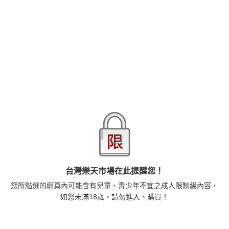
品牌
台灣東販
商品分類
樂天首頁
樂天Kobo電子書
2026線上漫畫博覽會-漫畫，單本79折起，至8/15止
商品貨號(SKU)
f9cc16f5-992b-3103-af11-1b71c7a0372c
退換貨須知
本店熱銷商品
排名期間：2026/7/30 - 2026/8/5
1
正念殺機【NETFLIX影集Murder Mindfully蓄弒待發】
台灣樂天市場在此提醒您！
【電子書】
您所點選的網頁內可能含有兒童、青少年不宜之成人限制級內容，
308
$
如您未滿18歲，請勿進入、購買！
1
%
(賺
3
點)
2
時間的起源：史蒂芬．霍金的最終理論【電子書】