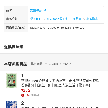
碩士。曾於IBM、GM，等大型跨國企業。一九九○年開始創業。
因一場婚變，接觸到能量心理學療法，PSYCH-K、NLP（Neuro-
品牌
愛播聽書FM
linguistic programming）、EFT（Emotional Freedom
商品分類
樂天首頁
樂天Kobo電子書
有聲書
心理勵志
Techniques）等，更取得證書，成為專業教練。
師承，國際潛能激勵大師 Anthony Robbins，EFT 創始者 Gary
商品貨號(SKU)
fa0b34ea-01f0-3cea-913e-421a13704e0d
Craig，NLP創始者 Dr. Richard Bandler ，與Psych-K©創始者 Rob
Williams，等。國際知名情緒療癒大師，更獲得高績效教練、國際神
經語言程式學NLP專業教練、美國深層情緒釋放EFT專業引導師與
退換貨須知
Psych-K© 療癒師等，專業認證。
Carol老師是台灣EFT先驅者，懷抱極大熱誠，分享EFT的運用，希
望協助處於情緒困擾的人，排出情緒毒素、提升正面能量，讓平
靜、喜悅與愛進入生命的每一天。深信只要正確的方法在手，人人
本店熱銷商品
排名期間：2026/8/3 - 2026/8/9
都能獲得情緒上的自由以及財務上的富足，為此她創立生命火花講
堂和吸引力網路營銷公司，幫助世人實現夢想。
1
章節：
藝術的40堂公開課：透過故事，走進藝術家創作現場，
看藝術如何誕生、如何形塑人類生活【電子書】
01控制不了的憤怒第01章
385
$
02控制不了的憤怒第02章
1
%
(賺
3
點)
2