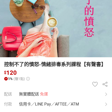
日本購物
電子/紙本書
HOT
控制不了的憤怒-情緒排毒系列課程【有聲書】
120
$
1%
(賺1點)
配送
無實體配送
免運
付款
信用卡／LINE Pay／AFTEE／ATM