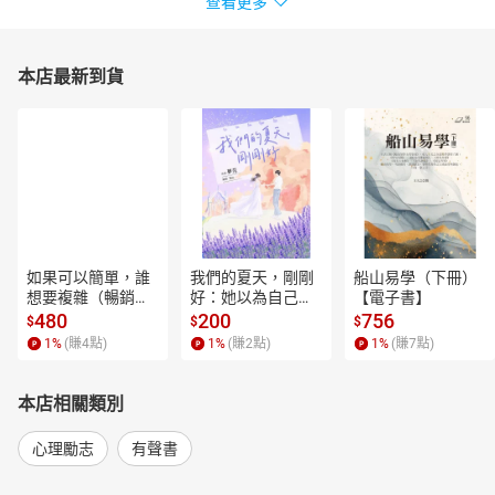
查看更多
本店最新到貨
如果可以簡單，誰
我們的夏天，剛剛
船山易學（下冊）
想要複雜（暢銷經
好：她以為自己只
【電子書】
典新編版）【電子
是逃離一段失敗的
480
200
756
$
$
$
書】
愛，卻在薰衣草盛
1
%
(賺
4
點)
1
%
(賺
2
點)
1
%
(賺
7
點)
開的山裡，重新學
會愛人，也學會把
自己留在幸福裡。
本店相關類別
【電子書】
心理勵志
有聲書