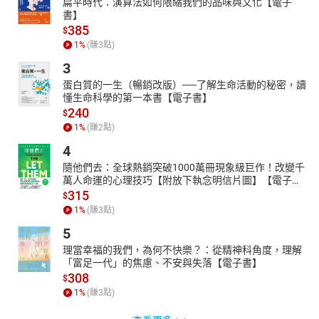
扁平時代：演算法如何限縮我們的品味與文化【電子
書】
385
$
1
%
(賺
3
點)
3
蛋白質的一生（暢銷改版）──了解生命活動的秘密，讀
懂生命科學的第一本書【電子書】
240
$
1
%
(賺
2
點)
4
隨他們去：全球熱銷突破1000萬冊現象級巨作！改變千
萬人命運的心理技巧【附放下執念明信片圖】【電子
書】
315
$
1
%
(賺
3
點)
5
理當幸福的我們，為何不快樂？：從精神科角度，理解
「富足一代」的焦慮、不安與失落【電子書】
308
$
1
%
(賺
3
點)