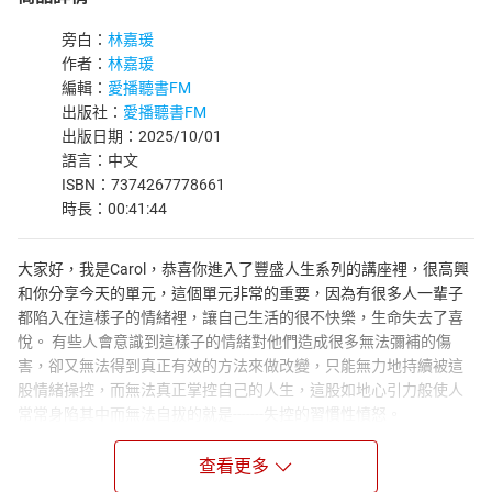
旁白：
林嘉瑗
作者：
林嘉瑗
編輯：
愛播聽書FM
出版社：
愛播聽書FM
出版日期：2025/10/01
語言：中文
ISBN：7374267778661
時長：00:41:44
大家好，我是Carol，恭喜你進入了豐盛人生系列的講座裡，很高興
和你分享今天的單元，這個單元非常的重要，因為有很多人一輩子
都陷入在這樣子的情緒裡，讓自己生活的很不快樂，生命失去了喜
悅。 有些人會意識到這樣子的情緒對他們造成很多無法彌補的傷
害，卻又無法得到真正有效的方法來做改變，只能無力地持續被這
股情緒操控，而無法真正掌控自己的人生，這股如地心引力般使人
常常身陷其中而無法自拔的就是-------失控的習慣性憤怒。
講者：
查看更多
Carol 林嘉瑗
美國康乃爾大學電機系學士、碩士，加州大學洛杉磯分校MBA企管