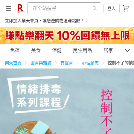
登入
立即加入樂天會員，讓您邊購物邊賺點數！
購物網分類
免運
美食
保健
民生用品
居家
3C
樂天首頁
圖書與雜誌
有聲書
心理勵志
控制不了的憤
天天免運
美食蛋糕
養生保健
民生用品
居家生活
3C家電
運動休閒
親子玩具
女裝
男裝
化妝保養
情趣用品