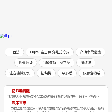
卡西法
Fujitsu富士通 分離式冷氣
高功率電磁爐
折疊地墊
150道新手家常菜
酸梅湯
注音機械鍵盤
插秧機
星野愛
矽膠食物袋
防詐騙提醒
台灣樂天市場與店家不會主動致電要求解除分期付款、要求ATM轉帳。
政策宣導
為防治動物傳染病，境外動物或動物產品等應施檢疫物輸入我國，應符