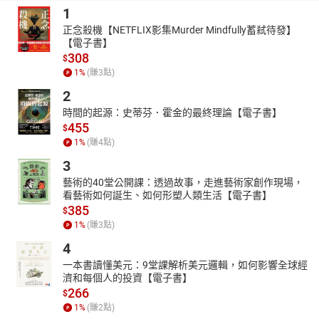
1
正念殺機【NETFLIX影集Murder Mindfully蓄弒待發】
【電子書】
308
$
1
%
(賺
3
點)
2
時間的起源：史蒂芬．霍金的最終理論【電子書】
455
$
1
%
(賺
4
點)
3
藝術的40堂公開課：透過故事，走進藝術家創作現場，
看藝術如何誕生、如何形塑人類生活【電子書】
385
$
1
%
(賺
3
點)
4
一本書讀懂美元：9堂課解析美元邏輯，如何影響全球經
濟和每個人的投資【電子書】
266
$
1
%
(賺
2
點)