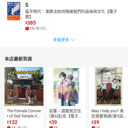
5
扁平時代：演算法如何限縮我們的品味與文化【電子
書】
385
$
1
%
(賺
3
點)
查看更多
本店最新到貨
The Female Corone
前輩，請跟我交往
May I help you? 漸
r of Dali Temple Vo
(第6話)完【電子
近戀愛物語(第5話)
l.6【有聲書】
書】
【電子書】
132
39
39
$
$
$