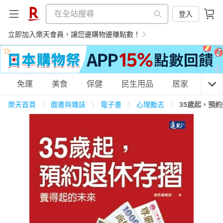
登入
立即加入樂天會員，讓您邊購物邊賺點數！
購物網分類
免運
美食
保健
民生用品
居家
3C
樂天首頁
圖書與雜誌
電子書
心理勵志
35歲起，預
天天免運
美食蛋糕
養生保健
民生用品
居家生活
3C家電
運動休閒
親子玩具
女裝
男裝
化妝保養
情趣用品