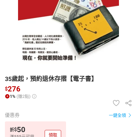
日本購物
電子/紙本書
HOT
35歲起，預約退休存摺【電子書】
276
$
1%
(賺2點)
優惠券
一鍵全領
50
$
折
領取
滿555元可用