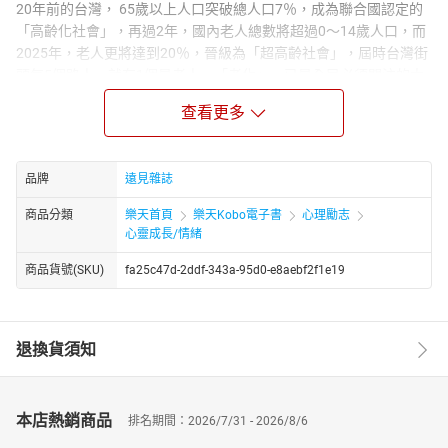
20年前的台灣， 65歲以上人口突破總人口7％，成為聯合國認定的
「高齡化社會」，再過2年，國內老人總數將超過0～14歲人口，而
2025年，老人更將達到20％，晉級為「超高齡社會」，屆時台灣街
頭每5個路人，就有1個是老人。「老化」，已是全民必須關注的大
事，不管年紀多大？離退休多久？都該重新認識老年、規劃老年生
查看更多
活，及早開始準備。
《遠見》從國內外老化現況、退休理財養老、開創銀髮商機、老年
長照改革等面向，深入剖析老化問題、關懷老年社會，讓老，不再
品牌
遠見雜誌
是恐懼，還能活出快樂與希望。
商品分類
樂天首頁
樂天Kobo電子書
心理勵志
心靈成長/情緒
商品貨號(SKU)
fa25c47d-2ddf-343a-95d0-e8aebf2f1e19
退換貨須知
本店熱銷商品
排名期間：2026/7/31 - 2026/8/6