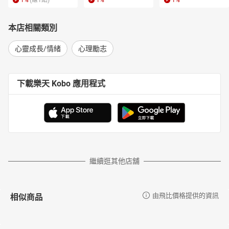
1
%
(賺
1
點)
1
%
1
%
本店相關類別
心靈成長/情緒
心理勵志
下載樂天 Kobo 應用程式
繼續逛其他店舖
相似商品
由飛比價格提供的資訊