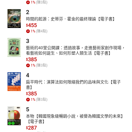
1
%
(賺
3
點)
2
時間的起源：史蒂芬．霍金的最終理論【電子書】
455
$
1
%
(賺
4
點)
3
藝術的40堂公開課：透過故事，走進藝術家創作現場，
看藝術如何誕生、如何形塑人類生活【電子書】
385
$
1
%
(賺
3
點)
4
扁平時代：演算法如何限縮我們的品味與文化【電子
書】
385
$
1
%
(賺
3
點)
5
本物【韓國現象級暢銷小說，被譽為韓國文學的未來】
【電子書】
287
$