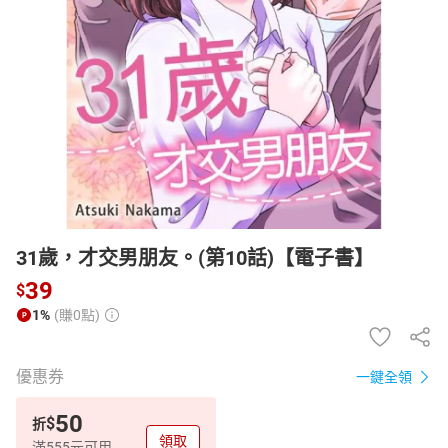
日本購物
電子/紙本書
HOT
31歲，才交男朋友。(第10話)【電子書】
39
$
1%
(賺0點)
優惠券
一鍵全領
50
$
折
領取
滿555元可用