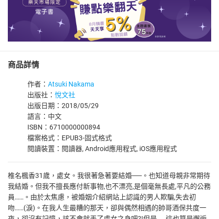
商品詳情
作者：
Atsuki Nakama
出版社：
悅文社
出版日期：2018/05/29
語言：中文
ISBN：6710000000894
檔案格式：EPUB3-固式格式
閱讀裝置：閱讀器, Android應用程式, iOS應用程式
椎名楓香31歲，處女。我很著急著要結婚──。也知道母親非常期待
我結婚。但我不擅長應付新事物,也不漂亮,是個毫無長處,平凡的公務
員……。由於太焦慮，被婚姻介紹網站上認識的男人欺騙,失去初
吻……(淚)。在我人生最糟的那天，卻與偶然相遇的帥哥酒保共度一
夜，卻沒有記憶，該不會就丟了處女之身吧?!但是……這也算是邂逅