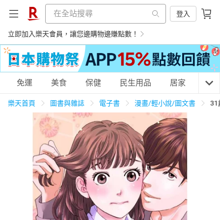
登入
立即加入樂天會員，讓您邊購物邊賺點數！
購物網分類
免運
美食
保健
民生用品
居家
3C
樂天首頁
圖書與雜誌
電子書
漫畫/輕小說/圖文書
3
天天免運
美食蛋糕
養生保健
民生用品
居家生活
3C家電
運動休閒
親子玩具
女裝
男裝
化妝保養
情趣用品