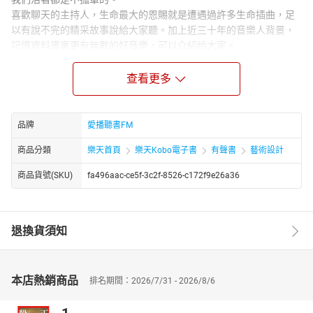
喜歡聊天的主持人，生命最大的恩賜就是遭遇過許多生命插曲，足
以有說不完的精采故事說給大家聽。加上近三十年的音樂人背景，
記憶資料庫裏更有無數的好音樂，可以介紹給大家。
於是你會明白人生就是有這麼多巧合，不知道歌曲本身就是為這些
故事創作，還是每一首歌都能符合我們某一段的生命故事。歌與故
查看更多
事相遇了，故事豐富了歌曲本身，歌曲也淡淡唱出了生命，兩者之
間結合，總能相得益彰。
故事說完了，音樂結束了，心被療癒了，而生活還是要繼續的。透
品牌
愛播聽書FM
過溫暖的娓娓訴說，或許也是面對生活的一股最堅定的力量。
商品分類
樂天首頁
樂天Kobo電子書
有聲書
藝術設計
講者：
何厚華(1965.9.14~2024.3.15)，著名作詞人，金牌企劃人，暢銷書
商品貨號(SKU)
fa496aac-ce5f-3c2f-8526-c172f9e26a36
作家。曾擔任新力唱片副總監、英皇國際娛樂台灣分公司副總經
理、華納音樂專屬作者、亞洲電台醉心亞洲夜主持人。目前仍創作
不墜，並且在世新大學擔任中文系副教授，同時也在國立台灣師範
退換貨須知
大學、中原大學學士後數音應用學士學位學程教書。
章節：
創作分享集13
本店熱銷商品
排名期間：2026/7/31 - 2026/8/6
創作分享集14
創作分享集15