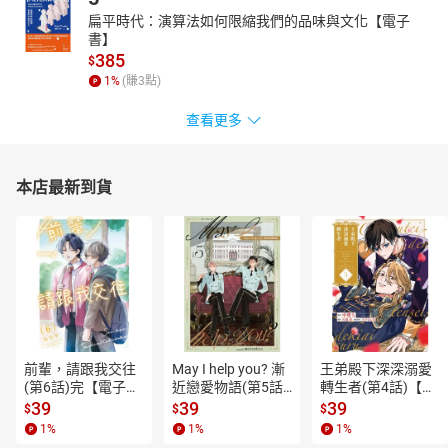
扁平時代：演算法如何限縮我們的品味與文化【電子
書】
385
$
1
%
(賺
3
點)
查看更多
本店最新到貨
前輩，請跟我交往
May I help you? 漸
王弟殿下深深溺愛
(第6話)完【電子
近戀愛物語(第5話)
轉生者(第4話)【電
書】
【電子書】
子書】
39
39
39
$
$
$
1
%
1
%
1
%