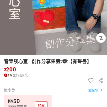
日本購物
電子/紙本書
HOT
音樂談心室--創作分享集第2輯【有聲書】
200
$
1%
(賺2點)
優惠券
一鍵全領
50
$
折
領取
滿555元可用