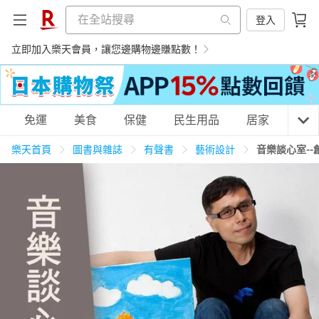
登入
立即加入樂天會員，讓您邊購物邊賺點數！
購物網分類
免運
美食
保健
民生用品
居家
3C
樂天首頁
圖書與雜誌
有聲書
藝術設計
音樂談心室-
天天免運
美食蛋糕
養生保健
民生用品
居家生活
3C家電
運動休閒
親子玩具
女裝
男裝
化妝保養
情趣用品