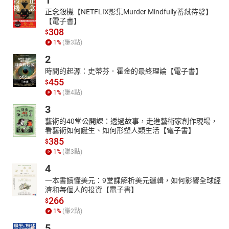
1
創作分享集16
創作分享集17
正念殺機【NETFLIX影集Murder Mindfully蓄弒待發】
【電子書】
創作分享集18
308
$
創作分享集19
1
%
(賺
3
點)
創作分享集20
創作分享集21
2
創作分享集22
時間的起源：史蒂芬．霍金的最終理論【電子書】
創作分享集23
455
$
創作分享集24
1
%
(賺
4
點)
3
藝術的40堂公開課：透過故事，走進藝術家創作現場，
看藝術如何誕生、如何形塑人類生活【電子書】
385
$
1
%
(賺
3
點)
4
一本書讀懂美元：9堂課解析美元邏輯，如何影響全球經
濟和每個人的投資【電子書】
266
$
1
%
(賺
2
點)
5