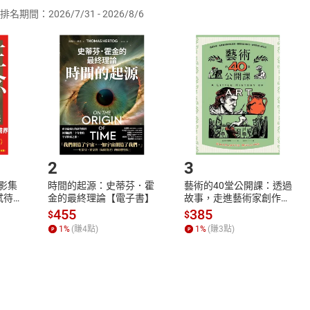
排名期間：2026/7/31 - 2026/8/6
訂購本店鋪之商品即代表知悉本店鋪所銷售之商品為電子書，屬
取電子書，不得請求退貨退款。
品
放入
購物車
登入
帳號
欲取消訂單或辦理退貨時，請登入樂天市場，並於「我的訂單」
Shopping cart
Login
將依您的申請進行審核，待審核通過後將為您辦理退款事宜。
市場須以整筆訂單為單位進行取消/退貨，恕無法以單支商品取消
如何開始使用？
.選擇閱讀載具
Step2.
2
3
X影集
時間的起源：史蒂芬．霍
藝術的40堂公開課：透過
蓄弒待
金的最終理論【電子書】
故事，走進藝術家創作現
場，看藝術如何誕生、如
455
385
$
$
何形塑人類生活【電子
1
%
(賺
4
點)
1
%
(賺
3
點)
書】