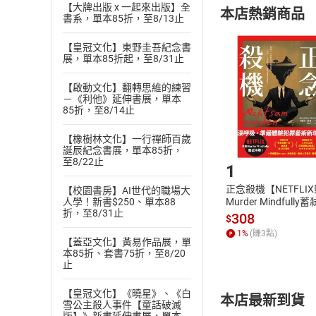
定。
【大牌出版 x 一起來出版】全
本店熱銷商品
(
二
)
消費者
書系，單本85折，至8/13止
且已下載
/
存
挑選
商
【皇冠文化】東野圭吾紀念書
退貨方式：您
展，單本85折起，至8/31止
Choose
貨」，本店鋪
【啟動文化】翻轉思維的練習
請注意，樂天
－《利他》延伸書展，單本
購書後，
85折，至8/14止
【橡樹林文化】一行禪師百歲
Step1
誕辰紀念書展，單本85折，
至8/22止
1
正念殺機【NETFLI
【校園書房】AI世代的職場大
人學！新書$250、單本88
Murder Mindfully
折，至8/31止
發】【電子書】
308
$
1
%
(賺
3
點)
【蓋亞文化】黃易作品展，單
本85折、套書75折，至8/20
止
【皇冠文化】《曉星》、《白
本店最新到貨
雪公主殺人事件【童話破滅