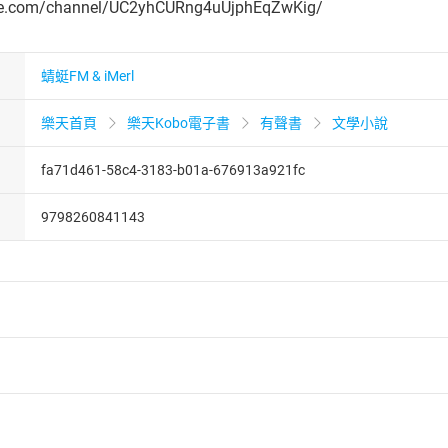
be.com/channel/UC2yhCURng4uUjphEqZwKig/
蜻蜓FM & iMerl
樂天首頁
樂天Kobo電子書
有聲書
文學小說
fa71d461-58c4-3183-b01a-676913a921fc
9798260841143
者保護法
第
19
條第
1
項後段
暨
通訊交易解除權合理例外情事適用
供即為完成之線上服務，經消費者事先同意始提供。」 之商品