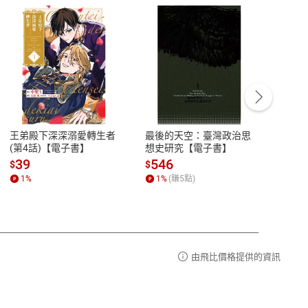
客服資訊
豫期
服務時間：週一到週五 10:00-12:00、
易解
13:00-17:00 (國定假日及例假日休息)
王弟殿下深深溺愛轉生者
最後的天空：臺灣政治思
鬼島
品性
客服電話：0080-1857077
(第4話)【電子書】
想史研究【電子書】
小事
請參
客服信箱：
聯絡店家
39
546
33
$
$
$
1
%
1
%
(賺
5
點)
1
%
由飛比價格提供的資訊