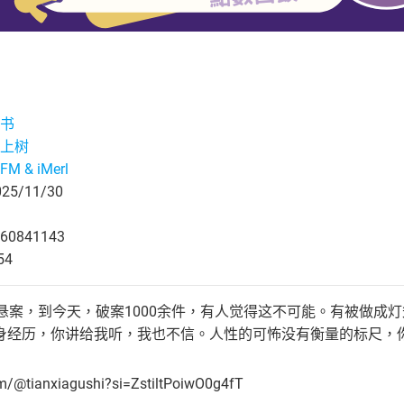
书
上树
M & iMerl
5/11/30
60841143
54
大悬案，到今天，破案1000余件，有人觉得这不可能。有被做成
身经历，你讲给我听，我也不信。人性的可怖没有衡量的标尺，
om/@tianxiagushi?si=ZstiltPoiwO0g4fT