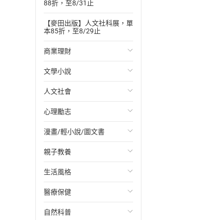
88折，至8/31止
【麥田出版】人文社科展，單
本85折，至8/29止
商業理財
文學小說
投資理財
人文社會
經濟/趨勢
歐美文學
心理勵志
財務/金融
日本文學
國際關係
漫畫/輕小說/圖文書
管理/領導
韓國文學
政治
心靈成長/情緒
親子教養
職場工作術
華文文學
社會科學
人際關係
輕小說
生活風格
成功法
經典文學
台灣/中國歷史
兩性關係
奇幻/科幻
教育現場
醫療保健
行銷/廣告
成長/家庭生活小說
日/韓歷史
心理學
愛情故事
兒童文學/故事
飲食/食譜
自然科普
傳記
懸疑/推理小說
其他歷史/史學
職場/社會寫實
兒童科普/學習
健身/美顏
健康/養生