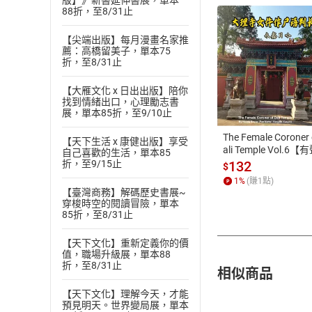
版】》新書延伸書展，單本
88折，至8/31止
【尖端出版】每月漫畫名家推
薦：高橋留美子，單本75
折，至8/31止
付款方
【大雁文化 x 日出出版】陪你
找到情緒出口，心理勵志書
ATM轉帳、信用卡
展，單本85折，至9/10止
The Female Coroner 
【天下生活 x 康健出版】享受
ali Temple Vol.6【
自己喜歡的生活，單本85
書】
132
折，至9/15止
$
1
%
(賺
1
點)
【臺灣商務】解碼歷史書展~
穿梭時空的閱讀冒險，單本
85折，至8/31止
【天下文化】重新定義你的價
值，職場升級展，單本88
折，至8/31止
相似商品
【天下文化】理解今天，才能
預見明天。世界變局展，單本