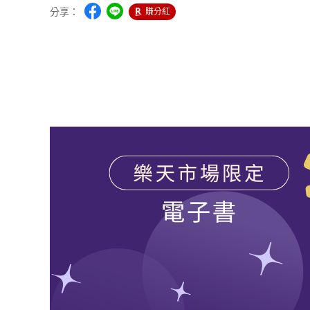
分享：
賺分紅