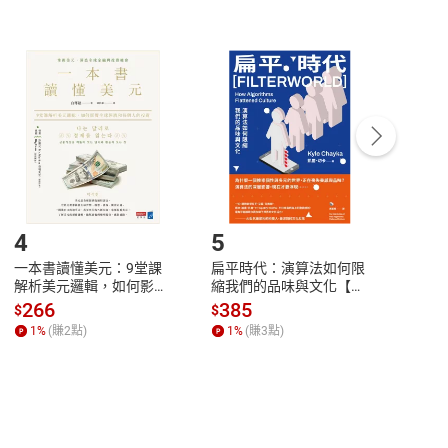
非以有形媒介提供之數位內容，消費者同意若訂購後
付款
方式
完成
訂單
中點選「瀏覽訂單明細」
>
「申請取消訂單
/
退
Payment
Complete
/退貨。
登入帳號，下載書籍後看書
4
5
6
一本書讀懂美元：9堂課
扁平時代：演算法如何限
本物
解析美元邏輯，如何影響
縮我們的品味與文化【電
說，
全球經濟和每個人的投資
子書】
來】
266
385
28
$
$
$
【電子書】
1
%
(賺
2
點)
1
%
(賺
3
點)
1
%