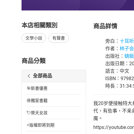
本店相關類別
商品詳情
文學小說
有聲書
旁白：
十耳听
作者：
柿子会
出版社：
蜻蜓F
商品分類
出版日期：202
語言：中文
全部商品
ISBN：97982
時長：31:34:
🎯新書優惠
🉐獨家書籍
我20岁便接触特
代，有些事，不亲
💘樂天女孩
魔。
⚡版權即將到期
https://youtube.c