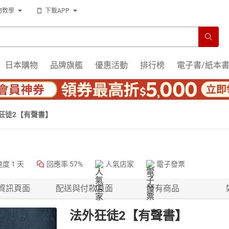
物教學
下載APP
日本購物
品牌旗艦
優惠活動
排行榜
電子書/紙本
狂徒2【有聲書】
速度
1 天
回應率
57%
人氣店家
電子發票
資訊頁面
配送與付款頁面
所有商品
法外狂徒2【有聲書】