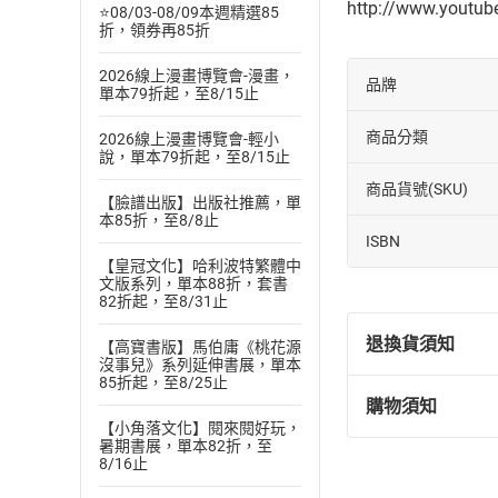
http://www.youtu
⭐08/03-08/09本週精選85
折，領券再85折
2026線上漫畫博覽會-漫畫，
品牌
單本79折起，至8/15止
商品分類
2026線上漫畫博覽會-輕小
說，單本79折起，至8/15止
商品貨號(SKU)
【臉譜出版】出版社推薦，單
本85折，至8/8止
ISBN
【皇冠文化】哈利波特繁體中
文版系列，單本88折，套書
82折起，至8/31止
退換貨須知
【高寶書版】馬伯庸《桃花源
沒事兒》系列延伸書展，單本
85折起，至8/25止
購物須知
退換貨規定：
【小角落文化】閱來閱好玩，
(
一
)
依
消費
暑期書展，單本82折，至
8/16止
內容或一經提
購書須知