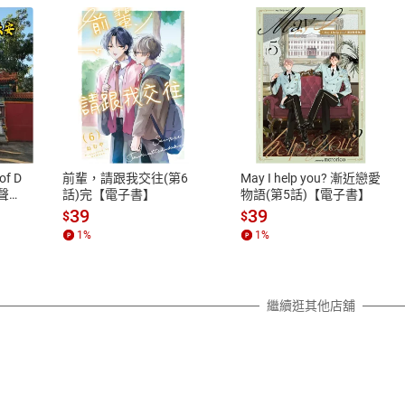
式
退換貨規範
、LINE PAY、AFTEE
本店是否提供消費者保護法七日猶
之權利，遽消費者保護法及通訊交
of D
前輩，請跟我交往(第6
May I help you? 漸近戀愛
除權合理例外情事適用準則，依商
有聲
話)完【電子書】
物語(第5話)【電子書】
質各有不同規定。詳細退換貨說明
39
39
$
$
照各商品說明。
1
%
1
%
詳細說明
繼續逛其他店舖