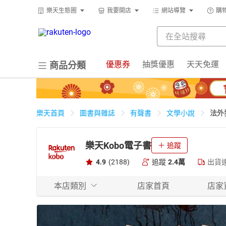
樂天生態圈
我要開店
網站導覽
購
優惠券
抽獎優惠
天天免運
商品分類
法外
樂天首頁
圖書與雜誌
有聲書
文學小說
樂天Kobo電子書
追蹤
4.9
(2188)
追蹤
2.4萬
出貨
本店類別
店家首頁
店家