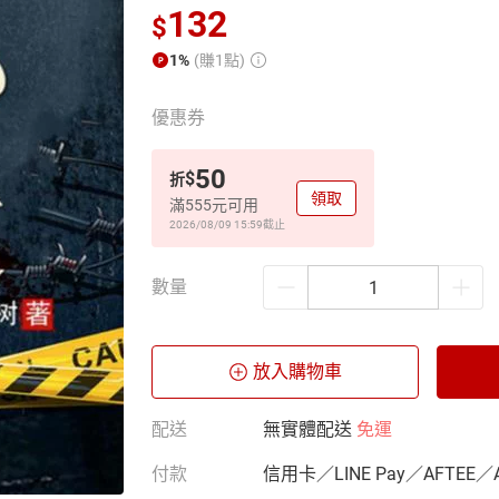
132
$
1%
(賺1點)
優惠券
50
$
折
領取
滿555元可用
2026/08/09 15:59
截止
數量
放入購物車
配送
無實體配送
免運
付款
信用卡／LINE Pay／AFTEE／