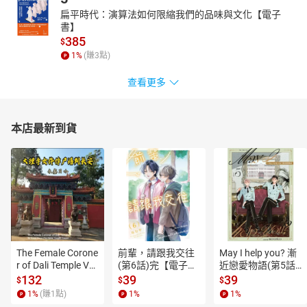
扁平時代：演算法如何限縮我們的品味與文化【電子
書】
385
$
1
%
(賺
3
點)
查看更多
本店最新到貨
The Female Corone
前輩，請跟我交往
May I help you? 漸
r of Dali Temple Vo
(第6話)完【電子
近戀愛物語(第5話)
l.6【有聲書】
書】
【電子書】
132
39
39
$
$
$
1
%
(賺
1
點)
1
%
1
%