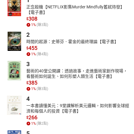
1
正念殺機【NETFLIX影集Murder Mindfully蓄弒待發】
【電子書】
308
$
1
%
(賺
3
點)
2
時間的起源：史蒂芬．霍金的最終理論【電子書】
455
$
1
%
(賺
4
點)
3
藝術的40堂公開課：透過故事，走進藝術家創作現場，
看藝術如何誕生、如何形塑人類生活【電子書】
385
$
1
%
(賺
3
點)
4
一本書讀懂美元：9堂課解析美元邏輯，如何影響全球經
濟和每個人的投資【電子書】
266
$
1
%
(賺
2
點)
5