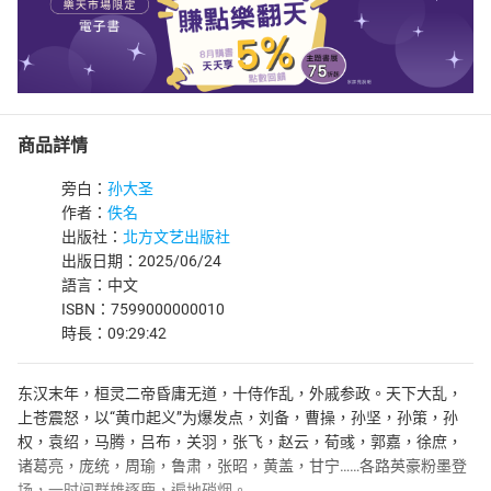
商品詳情
旁白：
孙大圣
作者：
佚名
出版社：
北方文艺出版社
出版日期：2025/06/24
語言：中文
ISBN：7599000000010
時長：09:29:42
东汉末年，桓灵二帝昏庸无道，十侍作乱，外戚参政。天下大乱，
上苍震怒，以“黄巾起义”为爆发点，刘备，曹操，孙坚，孙策，孙
权，袁绍，马腾，吕布，关羽，张飞，赵云，荀彧，郭嘉，徐庶，
诸葛亮，庞统，周瑜，鲁肃，张昭，黄盖，甘宁……各路英豪粉墨登
场，一时间群雄逐鹿，遍地硝烟。