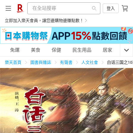
登入
立即加入樂天會員，讓您邊購物邊賺點數！
購物網分類
免運
美食
保健
民生用品
居家
3C
樂天首頁
圖書與雜誌
有聲書
人文社會
白话三国之1
天天免運
美食蛋糕
養生保健
民生用品
居家生活
3C家電
運動休閒
親子玩具
女裝
男裝
化妝保養
情趣用品