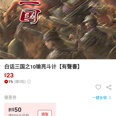
日本購物
電子/紙本書
HOT
白话三国之10瑜亮斗计【有聲書】
23
$
1%
(賺0點)
優惠券
一鍵全領
50
$
折
領取
滿555元可用