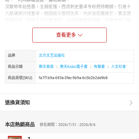
汉献帝年幼登基，主弱臣强，西凉刺史董卓专权把持朝纲，引发十
八路诸侯讨伐董卓，桃园结义誓同生死，刘关张初露锋芒，曹孟德
奸雄显现；司徒王允巧献连环，义女貂蝉智斩国贼；中原大地几经
反复，以曹操平灭袁绍告终，挟官渡大战之锐气，曹操亲统大军八
十三万兵下江南，欲平孙权灭刘备一统天下。
查看更多
在诸葛亮和鲁肃的睿智研究下，孙刘两家联合抗曹操，却又同床异
梦，各运机谋，在长江之上勾心斗角，上演了一系列惊心动魄的“江
东十计”，创造出以弱胜强的奇迹——火烧赤壁，至此，曹，孙，刘
品牌
北方文艺出版社
三家鼎立之势初现，奠定了将来魏蜀吴三分天下的雏形。
商品分類
樂天首頁
樂天Kobo電子書
有聲書
人文社會
商品貨號(SKU)
fa7f1b9a-693e-3fec-9b9a-6c5b2b2de9b8
退換貨須知
本店熱銷商品
排名期間：2026/7/31 - 2026/8/6