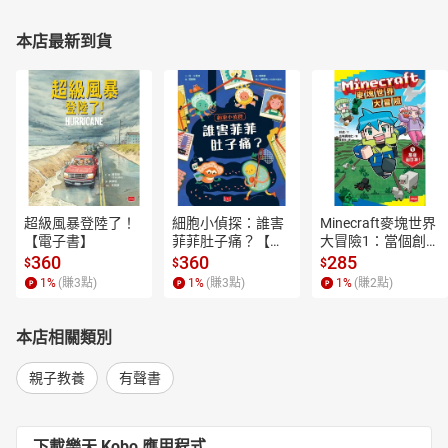
本店最新到貨
超級風暴登陸了！
細胞小偵探：誰害
Minecraft麥塊世界
【電子書】
菲菲肚子痛？【電
大冒險1：當個創世
子書】
神！【電子書】
360
360
285
$
$
$
1
%
(賺
3
點)
1
%
(賺
3
點)
1
%
(賺
2
點)
本店相關類別
親子教養
有聲書
下載樂天 Kobo 應用程式