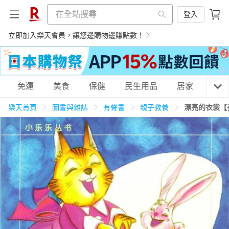
登入
立即加入樂天會員，讓您邊購物邊賺點數！
購物網分類
免運
美食
保健
民生用品
居家
3C
樂天首頁
圖書與雜誌
有聲書
親子教養
漂亮的衣裳【
天天免運
美食蛋糕
養生保健
民生用品
居家生活
3C家電
運動休閒
親子玩具
女裝
男裝
化妝保養
情趣用品