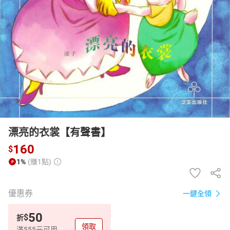
日本購物
電子/紙本書
HOT
漂亮的衣裳【有聲書】
160
$
1%
(賺1點)
優惠券
一鍵全領
50
$
折
領取
滿555元可用