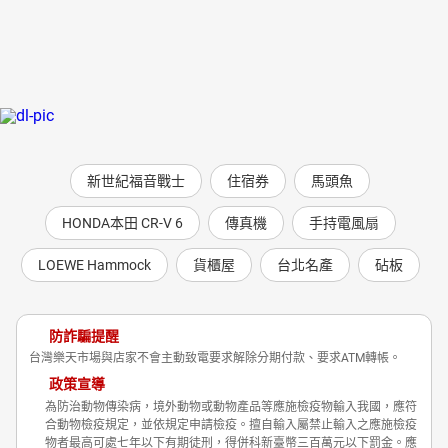
新世紀福音戰士
住宿券
馬頭魚
HONDA本田 CR-V 6
傳真機
手持電風扇
LOEWE Hammock
貨櫃屋
台北名產
砧板
防詐騙提醒
台灣樂天市場與店家不會主動致電要求解除分期付款、要求ATM轉帳。
政策宣導
為防治動物傳染病，境外動物或動物產品等應施檢疫物輸入我國，應符
合動物檢疫規定，並依規定申請檢疫。擅自輸入屬禁止輸入之應施檢疫
物者最高可處七年以下有期徒刑，得併科新臺幣三百萬元以下罰金。應