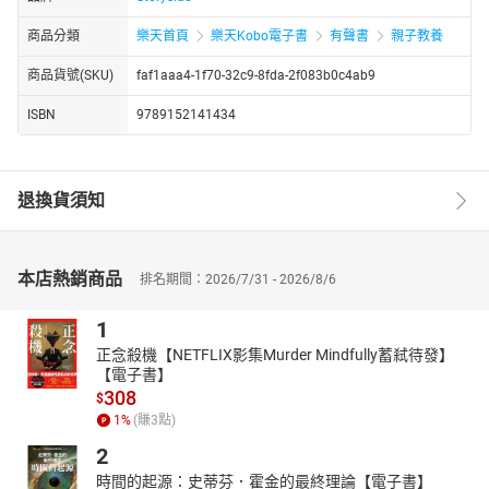
商品分類
樂天首頁
樂天Kobo電子書
有聲書
親子教養
商品貨號(SKU)
faf1aaa4-1f70-32c9-8fda-2f083b0c4ab9
ISBN
9789152141434
退換貨須知
本店熱銷商品
排名期間：2026/7/31 - 2026/8/6
1
正念殺機【NETFLIX影集Murder Mindfully蓄弒待發】
【電子書】
308
$
1
%
(賺
3
點)
2
時間的起源：史蒂芬．霍金的最終理論【電子書】