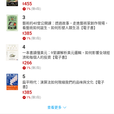
455
$
1
%
(賺
4
點)
3
藝術的40堂公開課：透過故事，走進藝術家創作現場，
看藝術如何誕生、如何形塑人類生活【電子書】
385
$
1
%
(賺
3
點)
4
一本書讀懂美元：9堂課解析美元邏輯，如何影響全球經
濟和每個人的投資【電子書】
266
$
1
%
(賺
2
點)
5
扁平時代：演算法如何限縮我們的品味與文化【電子
書】
385
$
1
%
(賺
3
點)
查看更多