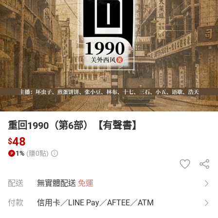
日本購物
電子/紙本書
HOT
重回1990（第6部）【有聲書】
48
$
1%
(賺0點)
配送
無實體配送
免運
付款
信用卡／LINE Pay／AFTEE／ATM