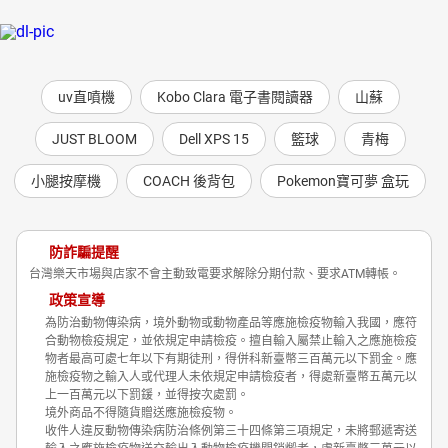
uv直噴機
Kobo Clara 電子書閱讀器
山蘇
JUST BLOOM
Dell XPS 15
籃球
青梅
小腿按摩機
COACH 後背包
Pokemon寶可夢 盒玩
防詐騙提醒
台灣樂天市場與店家不會主動致電要求解除分期付款、要求ATM轉帳。
政策宣導
為防治動物傳染病，境外動物或動物產品等應施檢疫物輸入我國，應符
合動物檢疫規定，並依規定申請檢疫。擅自輸入屬禁止輸入之應施檢疫
物者最高可處七年以下有期徒刑，得併科新臺幣三百萬元以下罰金。應
施檢疫物之輸入人或代理人未依規定申請檢疫者，得處新臺幣五萬元以
上一百萬元以下罰鍰，並得按次處罰。
境外商品不得隨貨贈送應施檢疫物。
收件人違反動物傳染病防治條例第三十四條第三項規定，未將郵遞寄送