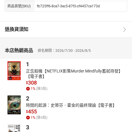
商品貨號(SKU)
fb725ff6-8ce7-3ec5-87f3-cf4457ce173d
退換貨須知
本店熱銷商品
排名期間：2026/7/30 - 2026/8/5
1
正念殺機【NETFLIX影集Murder Mindfully蓄弒待發】
【電子書】
308
$
1
%
(賺
3
點)
2
時間的起源：史蒂芬．霍金的最終理論【電子書】
455
$
1
%
(賺
4
點)
3