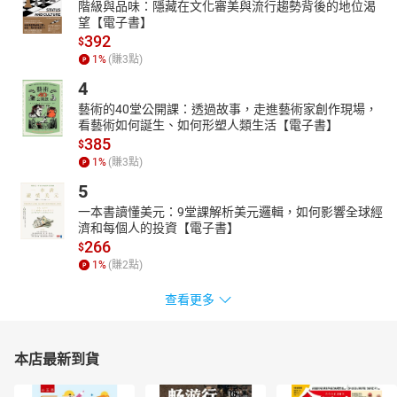
階級與品味：隱藏在文化審美與流行趨勢背後的地位渴
望【電子書】
392
$
1
%
(賺
3
點)
4
藝術的40堂公開課：透過故事，走進藝術家創作現場，
看藝術如何誕生、如何形塑人類生活【電子書】
385
$
1
%
(賺
3
點)
5
一本書讀懂美元：9堂課解析美元邏輯，如何影響全球經
濟和每個人的投資【電子書】
266
$
1
%
(賺
2
點)
查看更多
本店最新到貨