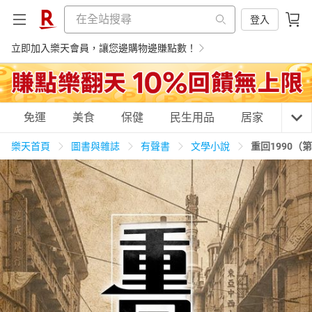
登入
立即加入樂天會員，讓您邊購物邊賺點數！
購物網分類
免運
美食
保健
民生用品
居家
3C
樂天首頁
圖書與雜誌
有聲書
文學小說
重回1990（
天天免運
美食蛋糕
養生保健
民生用品
居家生活
3C家電
運動休閒
親子玩具
女裝
男裝
化妝保養
情趣用品