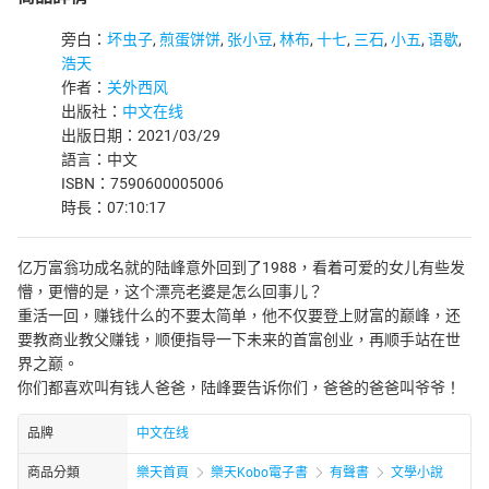
旁白：
坏虫子
,
煎蛋饼饼
,
张小豆
,
林布
,
十七
,
三石
,
小五
,
语歇
,
浩天
作者：
关外西风
出版社：
中文在线
出版日期：2021/03/29
語言：中文
ISBN：7590600005006
時長：07:10:17
亿万富翁功成名就的陆峰意外回到了1988，看着可爱的女儿有些发
懵，更懵的是，这个漂亮老婆是怎么回事儿？
重活一回，赚钱什么的不要太简单，他不仅要登上财富的巅峰，还
要教商业教父赚钱，顺便指导一下未来的首富创业，再顺手站在世
界之巅。
你们都喜欢叫有钱人爸爸，陆峰要告诉你们，爸爸的爸爸叫爷爷！
品牌
中文在线
商品分類
樂天首頁
樂天Kobo電子書
有聲書
文學小說