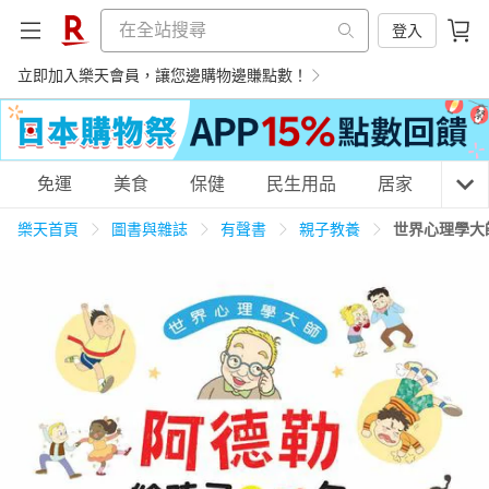
登入
立即加入樂天會員，讓您邊購物邊賺點數！
購物網分類
免運
美食
保健
民生用品
居家
3C
樂天首頁
圖書與雜誌
有聲書
親子教養
世界心理學大
天天免運
美食蛋糕
養生保健
民生用品
居家生活
3C家電
運動休閒
親子玩具
女裝
男裝
化妝保養
情趣用品