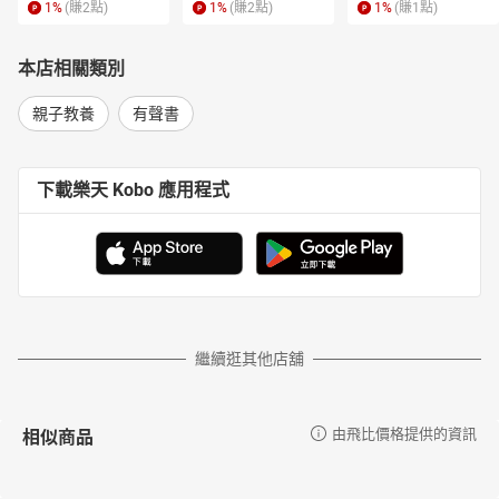
1
%
(賺
2
點)
1
%
(賺
2
點)
1
%
(賺
1
點)
本店相關類別
親子教養
有聲書
下載樂天 Kobo 應用程式
繼續逛其他店舖
相似商品
由飛比價格提供的資訊