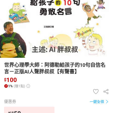
日本購物
電子/紙本書
HOT
世界心理學大師：阿德勒給孩子的10句自信名
言－正版AI人聲胖叔叔【有聲書】
100
$
1%
(賺1點)
優惠券
一鍵全領