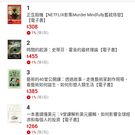
教育、STEAM教育等未來趨勢發展，結合聲光科技、影音、遊戲，
1
讓孩子在愉快的童年中學習，目前已 是臺灣親子、家庭教育與學習
領域的前茅。
正念殺機【NETFLIX影集Murder Mindfully蓄弒待發】
【電子書】
作者簡介-雅婷智慧
308
$
雅婷智慧作為實踐與推動台灣人工智慧實驗室(Taiwan AI Labs) 人機
1
%
(賺
3
點)
互動應用的重要橋樑，聚焦企業與使用者需求，專注於人機介面創
2
新，開發涵蓋語音、藝術與音樂創作、網路資訊安全、生成式AI等
應用領域，致力打造最適宜使用的AI人機工具。
時間的起源：史蒂芬．霍金的最終理論【電子書】
455
$
章節：
1
%
(賺
4
點)
01你永遠可以更棒
02當我無法解決問題時，怎麼辦？
3
03請肯定自己
藝術的40堂公開課：透過故事，走進藝術家創作現場，
04你是勇敢的人嗎？
看藝術如何誕生、如何形塑人類生活【電子書】
385
05有人討厭你，不代表你沒勇氣
$
06把困境當朋友，你會得到進步
1
%
(賺
3
點)
07簡單的事重複做就會熟練
4
08失敗是下一次成功的經驗
一本書讀懂美元：9堂課解析美元邏輯，如何影響全球經
濟和每個人的投資【電子書】
266
$
1
%
(賺
2
點)