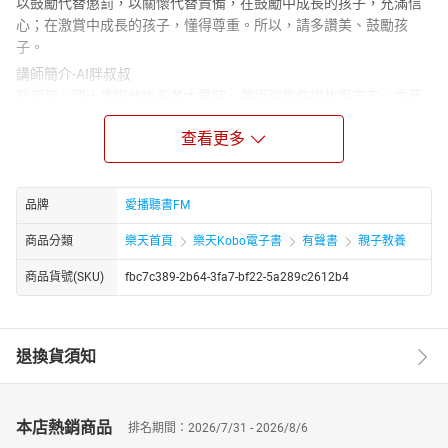
以鼓勵代替懲罰，以關懷代替責備，在鼓勵中成長的孩子，充滿信
心；在激賞中成長的孩子，懂得尊重。所以，請多讚美、鼓勵孩
子。
講師簡介-AI胖叔叔
胖叔叔，四十歲退休後在各大醫院、美術館擔任說故事志工，本著
為社會盡份心力的初衷，唱作俱佳、靈活生動的又饒富創意的演繹
查看更多
方式，毫不意外地火速成為了超受大朋友小孩子喜愛的「說故事叔
叔」，更在2021 世界說故事錦標賽，獲得冠軍。
爐火純青的說故事功力，使胖叔叔不只曾經受邀至泰國、澳門、蘇
州星兒親子、北京等地作說故事培訓，更連三年受邀在北京「國家
品牌
愛播聽書FM
大劇院」和國交音樂家們搭配合作「說故事音樂會」，以傳統民間
商品分類
樂天首頁
樂天Kobo電子書
有聲書
親子教養
傳說故事搭配國樂引起廣大迴響！
胖叔叔詮釋故事精彩絕倫，聽過的朋友有口皆碑，這回與AI新技術
商品貨號(SKU)
fbc7c389-2b64-3fa7-bf22-5a289c2612b4
合作，以他的AI人聲，為孩子們解說更多百科內容，說出更多的趣
味故事!
作者簡介-幼福文化
退換貨須知
幼福公司創立至今，數度榮獲金鼎獎及好書大讀、最佳健康讀物、
最佳優良品質等奬項。我們秉持著統一集團前總裁林蒼生先生的期
許｢培植幼兒的愛心，深耕幼兒的福田｣，堅持 ｢從小培養幼兒學習及
本店熱銷商品
排名期間：2026/7/31 - 2026/8/6
閱讀習慣｣，｢追求企業永續經營及成長｣，並不斷朝食物教育、素養