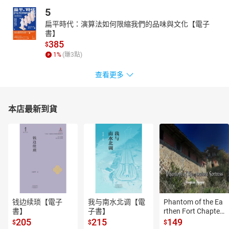
5
扁平時代：演算法如何限縮我們的品味與文化【電子
書】
385
$
1
%
(賺
3
點)
查看更多
本店最新到貨
钱边续琐【電子
我与南水北调【電
Phantom of the Ea
書】
子書】
rthen Fort Chapter
 4【有聲書】
205
215
149
$
$
$