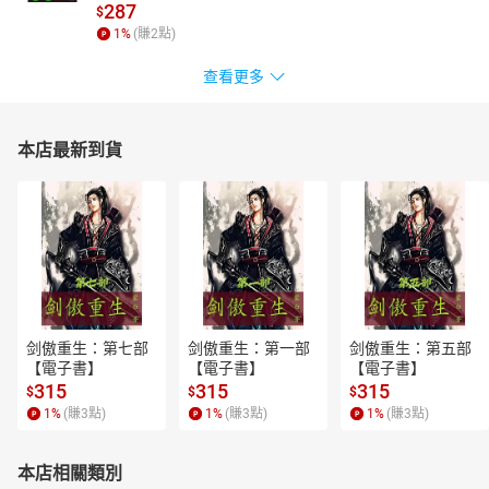
287
$
1
%
(賺
2
點)
查看更多
本店最新到貨
剑傲重生：第七部
剑傲重生：第一部
剑傲重生：第五部
【電子書】
【電子書】
【電子書】
315
315
315
$
$
$
1
%
(賺
3
點)
1
%
(賺
3
點)
1
%
(賺
3
點)
本店相關類別