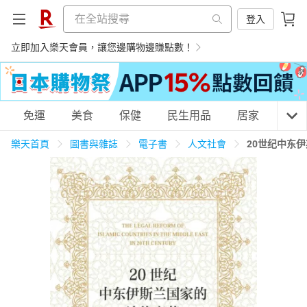
登入
立即加入樂天會員，讓您邊購物邊賺點數！
購物網分類
免運
美食
保健
民生用品
居家
3C
樂天首頁
圖書與雜誌
電子書
人文社會
20世纪中东
天天免運
美食蛋糕
養生保健
民生用品
居家生活
3C家電
運動休閒
親子玩具
女裝
男裝
化妝保養
情趣用品