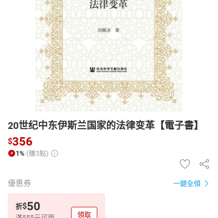
日本購物
電子/紙本書
HOT
20世纪中东伊斯兰国家的法律变革【電子書】
356
$
1%
(賺3點)
優惠券
一鍵全領
50
$
折
領取
滿555元可用