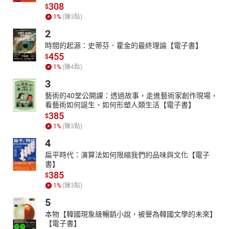
308
$
1
%
(賺
3
點)
2
時間的起源：史蒂芬．霍金的最終理論【電子書】
455
$
1
%
(賺
4
點)
3
藝術的40堂公開課：透過故事，走進藝術家創作現場，
看藝術如何誕生、如何形塑人類生活【電子書】
385
$
1
%
(賺
3
點)
4
扁平時代：演算法如何限縮我們的品味與文化【電子
書】
385
$
1
%
(賺
3
點)
5
本物【韓國現象級暢銷小說，被譽為韓國文學的未來】
【電子書】