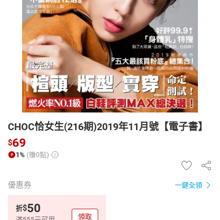
日本購物
電子/紙本書
HOT
CHOC恰女生(216期)2019年11月號【電子書】
69
$
1%
(賺0點)
優惠券
一鍵全領
50
$
折
領取
滿555元可用