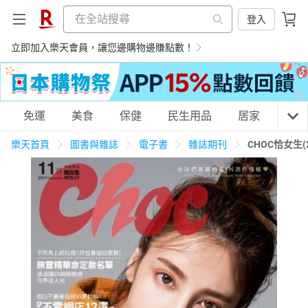
登入
立即加入樂天會員，讓您邊購物邊賺點數！
購物網分類
免運
美食
保健
民生用品
居家
3C
樂天首頁
圖書與雜誌
電子書
雜誌期刊
CHOC恰女生(
天天免運
美食蛋糕
養生保健
民生用品
居家生活
3C家電
運動休閒
親子玩具
女裝
男裝
化妝保養
情趣用品