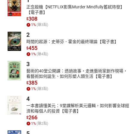
1
好評99.9↑除了大眾貨，「身體乳」特搜這些「私房款」也超棒！
正念殺機【NETFLIX影集Murder Mindfully蓄弒待發】
【電子書】
天氣變冷了，是不是感覺到身體肌膚變得越來越乾了呢？為了不讓
308
$
乾燥引起不適，沐浴後別忘了使用身體保養好好滋潤肌膚，揮別粗
1
%
(賺
3
點)
糙感回到柔嫩細緻的膚觸。而市面上有很多身體乳評價都很好，想
2
知道除了大眾款，還有哪些讓編輯們死忠熱愛的隱藏好物嗎？這次
〈絕不造假〉要請編輯們拿出私房款，用過一定愛上！
時間的起源：史蒂芬．霍金的最終理論【電子書】
455
假日不攤著逛網拍要幹嘛！『不雷網店12選』台女子爆買系!小心點
$
1
%
(賺
4
點)
進去就出不來！
3
只要癱在家就可以坐等時髦美衣送上門，不用出門就可以擁有美美
單品，實在是一件太舒心的事情！尤其如果碰上連假、颱風假、無
藝術的40堂公開課：透過故事，走進藝術家創作現場，
聊的時候、失戀的時候、錢太多沒地方撒的時候、心情不美麗的時
看藝術如何誕生、如何形塑人類生活【電子書】
385
候，舉凡任何時刻，逛網拍都是讓人覺得身心愉悅的閒暇首選，除
$
1
%
(賺
3
點)
了一不小心戶頭就會一掃而空這個副作用之外，網路購物療癒人心
的能力實在太強大！這次就來分享編輯部瘋狂爆買的『不雷網店12
4
選』、小心點進去就出不來！
一本書讀懂美元：9堂課解析美元邏輯，如何影響全球經
濟和每個人的投資【電子書】
266
$
1
%
(賺
2
點)
5