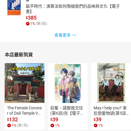
扁平時代：演算法如何限縮我們的品味與文化【電子
書】
385
$
1
%
(賺
3
點)
查看更多
本店最新到貨
The Female Corone
前輩，請跟我交往
May I help you? 漸
r of Dali Temple Vo
(第6話)完【電子
近戀愛物語(第5話)
l.6【有聲書】
書】
【電子書】
132
39
39
$
$
$
1
%
(賺
1
點)
1
%
1
%