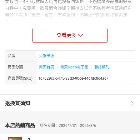
女孩也一不小心就跌入坑再也沒有回頭路，不過這麼多品牌的好看
白鞋中，究竟哪一款最適合妳呢？懶得去試穿不妨參考這篇當紅白
鞋的『楦頭／版型／實穿』完整實測，不用出門就輕鬆找到命定
款！
2019秋冬新作「五大最該買粉底」總集合！乾、油肌全得救～肌膚
查看更多
瑕疵問題秒解鎖
底妝可說是妝容最重要的基底，完美的肌膚質感，自然不需要濃妝
艷抹來增強自身魅力！現在的底妝產品其實幾乎都進化到隨意塗抹
品牌
尖端出版
就上手，不需要複雜的上妝技巧，就能展現完美膚質～這時，挑選
適合自己的粉底液就是非常重要的關鍵，除了色號要符合自己的肌
商品分類
樂天首頁
樂天Kobo電子書
雜誌期刊
膚色調，粉底的質地使用感及訴求，更要貼近自己的需要才行～這
商品貨號(SKU)
fc7629cc-5475-38d3-90ce-44dfdc0c4ac7
次小編特別整理出2019最新必買底妝，特過這次的介紹分析，希望
大家都可找到心目中的夢幻品項喔！
不用再上網狂搜！荷包暴瘦也要買！無雷精華命定款名單！通通讓
妳細緻嫩膚自帶迷人光！
退換貨須知
不論對保養有沒有研究，女孩們最值得投資的保養單品，非精華液
莫屬！精華液就像是肌膚養分的推進器，也能針對肌問題與困擾做
深入保養，讓保養效果更加乘有效～但在保養中精華液算是比較高
本店熱銷商品
排名期間：2026/7/31 - 2026/8/6
價位的投資，出手購入當然不想出錯，這次直接幫大家整理出編輯
部推薦的必買精華液，好用到瘋狂囤貨，現在就來看看有那些？