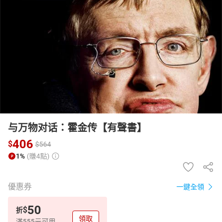
日本購物
電子/紙本書
HOT
与万物对话：霍金传【有聲書】
406
$
$
564
1%
(賺4點)
優惠券
一鍵全領
50
$
折
領取
滿555元可用