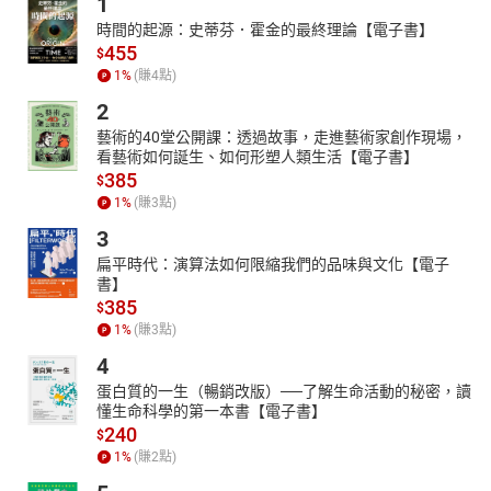
1
時間的起源：史蒂芬．霍金的最終理論【電子書】
455
$
1
%
(賺
4
點)
2
藝術的40堂公開課：透過故事，走進藝術家創作現場，
看藝術如何誕生、如何形塑人類生活【電子書】
385
$
1
%
(賺
3
點)
3
扁平時代：演算法如何限縮我們的品味與文化【電子
書】
385
$
1
%
(賺
3
點)
4
蛋白質的一生（暢銷改版）──了解生命活動的秘密，讀
懂生命科學的第一本書【電子書】
240
$
1
%
(賺
2
點)