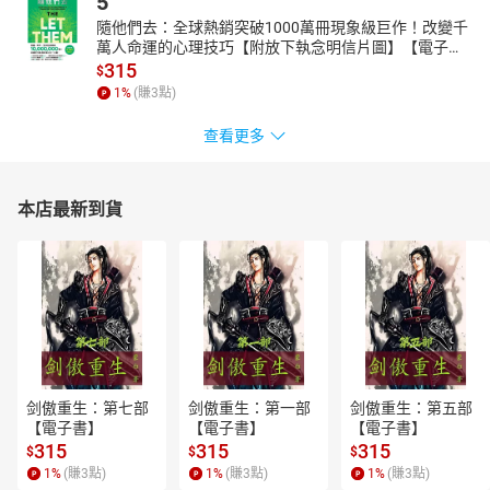
5
隨他們去：全球熱銷突破1000萬冊現象級巨作！改變千
萬人命運的心理技巧【附放下執念明信片圖】【電子
書】
315
$
1
%
(賺
3
點)
查看更多
本店最新到貨
剑傲重生：第七部
剑傲重生：第一部
剑傲重生：第五部
【電子書】
【電子書】
【電子書】
315
315
315
$
$
$
1
%
(賺
3
點)
1
%
(賺
3
點)
1
%
(賺
3
點)