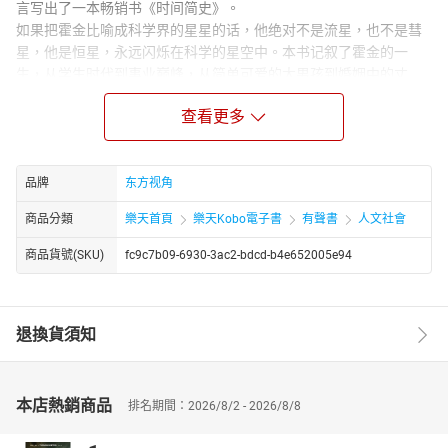
言写出了一本畅销书《时间简史》。
如果把霍金比喻成科学界的星星的话，他绝对不是流星，也不是彗
星，他是恒星，永远闪烁在科学的星空中。本书记叙了霍金的一
生，从学生时代到事业巅峰，从简单可爱的大男孩到婚姻中的丈
夫，还有霍金的三次中国行……
查看更多
作者简介：
鹿理梅，山东省作家协会会员，1986年开始文学创作，16岁在《儿
童文学》发表诗歌开始，先后在《诗刊》《星星诗刊》《人民日
品牌
东方视角
报》副刊等报刊发表作品，有诗歌入选由中国青年出版社出版的
《青年诗选》。曾改编出版了世界文学名著《堂吉诃德》，这本书
商品分類
樂天首頁
樂天Kobo電子書
有聲書
人文社會
被当当网评为人气好书。还出版传记《张爱玲情感世界的伤痕》
商品貨號(SKU)
fc9c7b09-6930-3ac2-bdcd-b4e652005e94
（合作）《历尽沧桑的诺贝尔文学奖获得者聂鲁达》《张自忠》
《周瑜传》等
退換貨須知
本店熱銷商品
排名期間：2026/8/2 - 2026/8/8