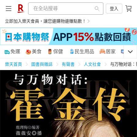
登入
立即加入樂天會員，讓您邊購物邊賺點數！
購物網分類
免運
美食
保健
民生用品
居家
3C
樂天首頁
圖書與雜誌
有聲書
人文社會
与万物对话：
天天免運
美食蛋糕
養生保健
民生用品
居家生活
3C家電
運動休閒
親子玩具
女裝
男裝
化妝保養
情趣用品