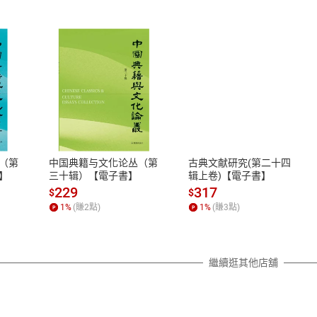
式
退換貨規範
、LINE PAY、AFTEE
本店是否提供消費者保護法七日猶
之權利，遽消費者保護法及通訊交
（第
中国典籍与文化论丛（第
古典文献研究(第二十四
除權合理例外情事適用準則，依商
】
三十辑）【電子書】
辑上卷)【電子書】
質各有不同規定。詳細退換貨說明
229
317
$
$
照各商品說明。
1
%
(賺
2
點)
1
%
(賺
3
點)
詳細說明
繼續逛其他店舖