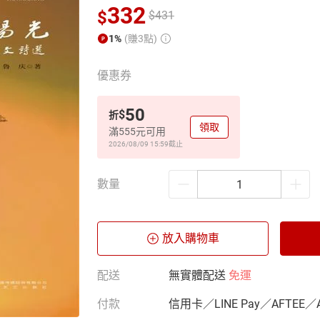
332
$
$
431
1%
(賺3點)
優惠券
50
$
折
領取
滿555元可用
2026/08/09 15:59
截止
數量
放入購物車
配送
無實體配送
免運
付款
信用卡／LINE Pay／AFTEE／