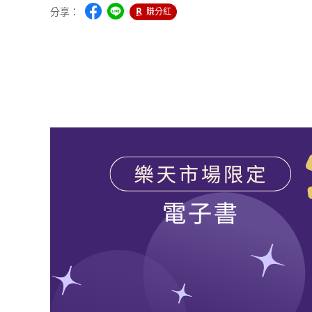
分享：
賺分紅