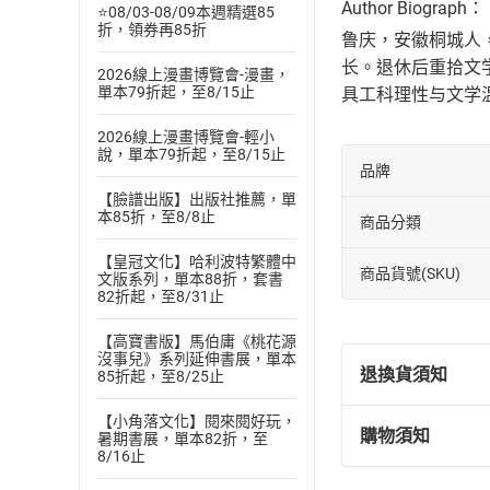
Author Biograph：
⭐08/03-08/09本週精選85
折，領券再85折
鲁庆，安徽桐城人
长。退休后重拾文
2026線上漫畫博覽會-漫畫，
單本79折起，至8/15止
具工科理性与文学
2026線上漫畫博覽會-輕小
說，單本79折起，至8/15止
品牌
【臉譜出版】出版社推薦，單
本85折，至8/8止
商品分類
【皇冠文化】哈利波特繁體中
商品貨號(SKU)
文版系列，單本88折，套書
82折起，至8/31止
【高寶書版】馬伯庸《桃花源
沒事兒》系列延伸書展，單本
退換貨須知
85折起，至8/25止
【小角落文化】閱來閱好玩，
購物須知
暑期書展，單本82折，至
退換貨規定：
8/16止
(
一
)
依
消費