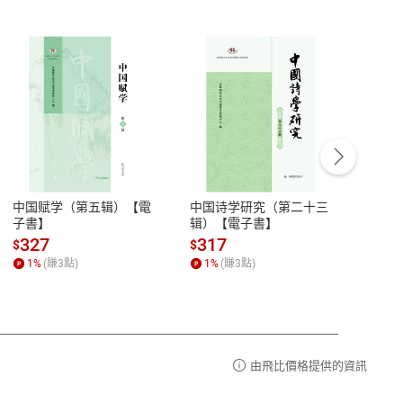
客服資訊
豫期
服務時間：週一到週五 10:00-12:00、
易解
13:00-17:00 (國定假日及例假日休息)
中国赋学（第五辑）【電
中国诗学研究（第二十三
中国
品性
客服電話：0080-1857077
子書】
辑）【電子書】
二十
請參
客服信箱：
聯絡店家
327
317
28
$
$
$
1
%
(賺
3
點)
1
%
(賺
3
點)
1
%
由飛比價格提供的資訊