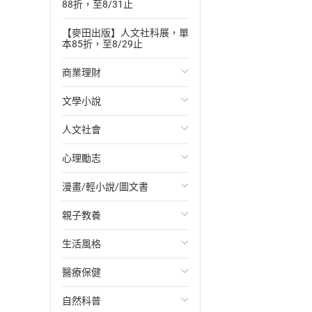
88折，至8/31止
【麥田出版】人文社科展，單
本85折，至8/29止
商業理財
文學小說
投資理財
人文社會
經濟/趨勢
歐美文學
心理勵志
財務/金融
日本文學
國際關係
漫畫/輕小說/圖文書
管理/領導
韓國文學
政治
心靈成長/情緒
親子教養
職場工作術
華文文學
社會科學
人際關係
輕小說
生活風格
成功法
經典文學
台灣/中國歷史
兩性關係
奇幻/科幻
教育現場
醫療保健
行銷/廣告
成長/家庭生活小說
日/韓歷史
心理學
愛情故事
兒童文學/故事
飲食/食譜
自然科普
傳記
懸疑/推理小說
其他歷史/史學
職場/社會寫實
兒童科普/學習
健身/美顏
健康/養生