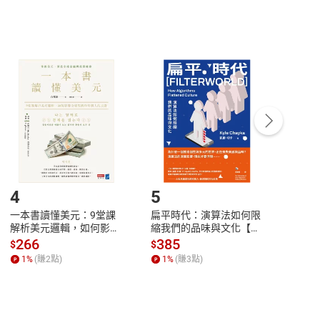
，不適用消保法第
19
條第
1
項七日內無條件退貨之規
非以有形媒介提供之數位內容，消費者同意若訂購後
付款
方式
完成
訂單
中點選「瀏覽訂單明細」
>
「申請取消訂單
/
退
Payment
Complete
/退貨。
登入帳號，下載書籍後看書
4
5
6
一本書讀懂美元：9堂課
扁平時代：演算法如何限
本物
解析美元邏輯，如何影響
縮我們的品味與文化【電
說，
全球經濟和每個人的投資
子書】
來】
266
385
28
$
$
$
【電子書】
1
%
(賺
2
點)
1
%
(賺
3
點)
1
%