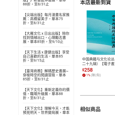
版】》新書延伸書展，單本
本店最新到貨
88折，至8/31止
【尖端出版】每月漫畫名家推
薦：高橋留美子，單本75
折，至8/31止
【大雁文化 x 日出出版】陪你
找到情緒出口，心理勵志書
付款方
展，單本85折，至9/10止
ATM轉帳、信用卡
【天下生活 x 康健出版】享受
自己喜歡的生活，單本85
中国典籍与文化论丛
折，至9/15止
二十九辑）【電子書
258
$
【臺灣商務】解碼歷史書展~
穿梭時空的閱讀冒險，單本
1
%
(賺
2
點)
85折，至8/31止
【天下文化】重新定義你的價
值，職場升級展，單本88
折，至8/31止
相似商品
【天下文化】理解今天，才能
預見明天。世界變局展，單本