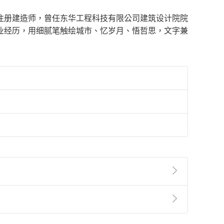
注册建造师，曾任东华工程科技有限公司建筑设计院院
业经历，用细腻笔触绘城市、忆岁月、悟哲思，文字兼
準則
第
2
條第
5
款之規定，「非以有形媒介提供之數位