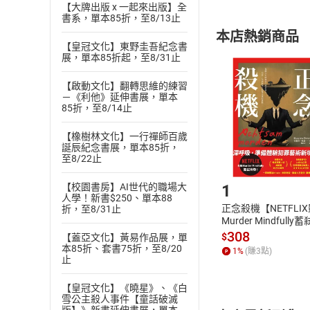
內容或一經提
【大牌出版 x 一起來出版】全
書系，單本85折，至8/13止
購書須知
定。
本店熱銷商品
(
二
)
消費者
【皇冠文化】東野圭吾紀念書
展，單本85折起，至8/31止
且已下載
/
存
挑選
商
退貨方式：您
Choose
【啟動文化】翻轉思維的練習
貨」，本店鋪
－《利他》延伸書展，單本
85折，至8/14止
請注意，樂天
購書後，
【橡樹林文化】一行禪師百歲
誕辰紀念書展，單本85折，
至8/22止
Step1
1
【校園書房】AI世代的職場大
人學！新書$250、單本88
正念殺機【NETFLI
折，至8/31止
Murder Mindfully
發】【電子書】
308
$
【蓋亞文化】黃易作品展，單
本85折、套書75折，至8/20
1
%
(賺
3
點)
止
【皇冠文化】《曉星》、《白
雪公主殺人事件【童話破滅