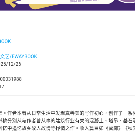
BOOK
文艺/EWAYBOOK
5/12/26
00031988
17
集。作者本着从日常生活中发现真善美的写作初心，创作了一系
书稿分别从与作者曾从事的建筑行业有关的混凝土、塔吊、基石
回忆中追忆故乡故人故情等抒情之作。收入篇目如《管廊》《秋