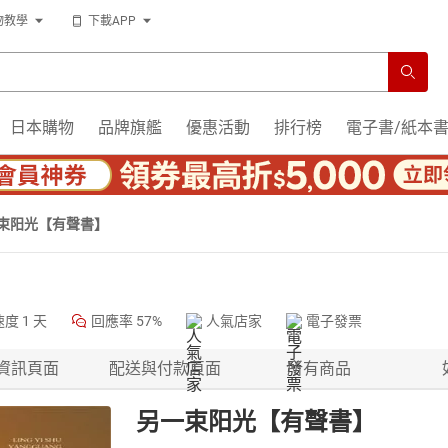
物教學
下載APP
日本購物
品牌旗艦
優惠活動
排行榜
電子書/紙本
束阳光【有聲書】
速度
1 天
回應率
57%
人氣店家
電子發票
資訊頁面
配送與付款頁面
所有商品
另一束阳光【有聲書】