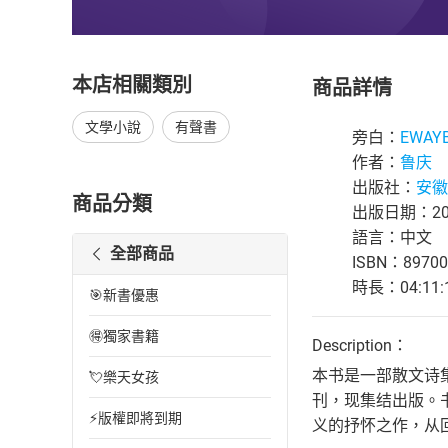
本店相關類別
商品詳情
文學小說
有聲書
旁白：
EWAY
作者：
鲁庆
出版社：
安徽
商品分類
出版日期：202
語言：中文
全部商品
ISBN：89700
時長：04:11:
🎯新書優惠
🉐獨家書籍
Description：
本书是一部散文诗
💘樂天女孩
刊，现集结出版。
⚡版權即將到期
义的抒怀之作，从