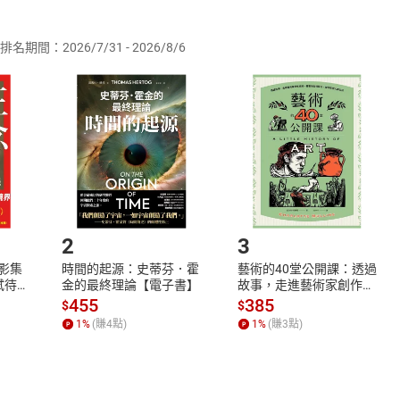
供即為完成之線上服務，經消費者事先同意始提供。」 之商品
排名期間：2026/7/31 - 2026/8/6
訂購本店鋪之商品即代表知悉本店鋪所銷售之商品為電子書，屬
取電子書，不得請求退貨退款。
品
放入
購物車
登入
帳號
欲取消訂單或辦理退貨時，請登入樂天市場，並於「我的訂單」
Shopping cart
Login
將依您的申請進行審核，待審核通過後將為您辦理退款事宜。
市場須以整筆訂單為單位進行取消/退貨，恕無法以單支商品取消
如何開始使用？
.選擇閱讀載具
Step2.
2
3
X影集
時間的起源：史蒂芬．霍
藝術的40堂公開課：透過
蓄弒待
金的最終理論【電子書】
故事，走進藝術家創作現
場，看藝術如何誕生、如
455
385
$
$
何形塑人類生活【電子
1
%
(賺
4
點)
1
%
(賺
3
點)
書】