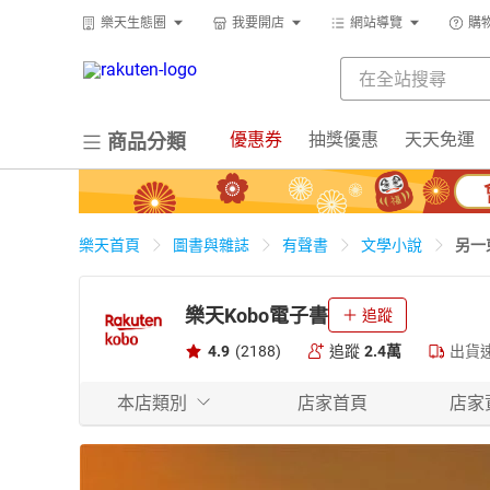
樂天生態圈
我要開店
網站導覽
購
優惠券
抽獎優惠
天天免運
商品分類
另一
樂天首頁
圖書與雜誌
有聲書
文學小說
樂天Kobo電子書
追蹤
4.9
(2188)
追蹤
2.4萬
出貨
本店類別
店家首頁
店家