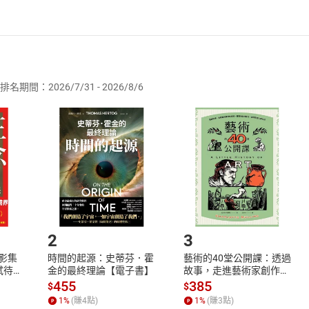
者保護法
第
19
條第
1
項後段
暨
通訊交易解除權合理例外情事適用
供即為完成之線上服務，經消費者事先同意始提供。」 之商品
排名期間：2026/7/31 - 2026/8/6
訂購本店鋪之商品即代表知悉本店鋪所銷售之商品為電子書，屬
取電子書，不得請求退貨退款。
品
放入
購物車
登入
帳號
欲取消訂單或辦理退貨時，請登入樂天市場，並於「我的訂單」
Shopping cart
Login
將依您的申請進行審核，待審核通過後將為您辦理退款事宜。
市場須以整筆訂單為單位進行取消/退貨，恕無法以單支商品取消
如何開始使用？
.選擇閱讀載具
Step2.
2
3
X影集
時間的起源：史蒂芬．霍
藝術的40堂公開課：透過
蓄弒待
金的最終理論【電子書】
故事，走進藝術家創作現
場，看藝術如何誕生、如
455
385
$
$
何形塑人類生活【電子
1
%
(賺
4
點)
1
%
(賺
3
點)
書】