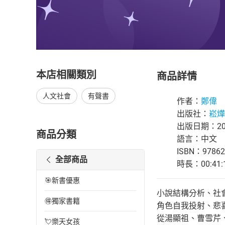
本店相關類別
商品詳情
人文社會
有聲書
作者：
鄭偉
出版社：
崧燁
出版日期：202
商品分類
語言：中文
ISBN：97862
全部商品
時長：00:41:
🎯新書優惠
小說結構分析、社
🉐獨家書籍
角色自我投射、悲
從湯顯祖、曹雪芹
💘樂天女孩