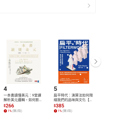
準則
第
2
條第
5
款之規定，「非以有形媒介提供之數位
，不適用消保法第
19
條第
1
項七日內無條件退貨之規
非以有形媒介提供之數位內容，消費者同意若訂購後
付款
方式
完成
訂單
中點選「瀏覽訂單明細」
>
「申請取消訂單
/
退
Payment
Complete
/退貨。
登入帳號，下載書籍後看書
4
5
6
一本書讀懂美元：9堂課
扁平時代：演算法如何限
本物
解析美元邏輯，如何影響
縮我們的品味與文化【電
說，
全球經濟和每個人的投資
子書】
來】
266
385
28
$
$
$
【電子書】
1
%
(賺
2
點)
1
%
(賺
3
點)
1
%