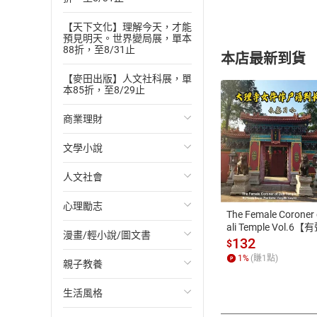
【天下文化】理解今天，才能
預見明天。世界變局展，單本
88折，至8/31止
本店最新到貨
【麥田出版】人文社科展，單
本85折，至8/29止
商業理財
文學小說
投資理財
付款方
人文社會
經濟/趨勢
歐美文學
ATM轉帳、信用卡
心理勵志
財務/金融
日本文學
國際關係
The Female Coroner 
ali Temple Vol.6【
漫畫/輕小說/圖文書
管理/領導
韓國文學
政治
心靈成長/情緒
書】
132
$
1
%
(賺
1
點)
親子教養
職場工作術
華文文學
社會科學
人際關係
輕小說
生活風格
成功法
經典文學
台灣/中國歷史
兩性關係
奇幻/科幻
教育現場