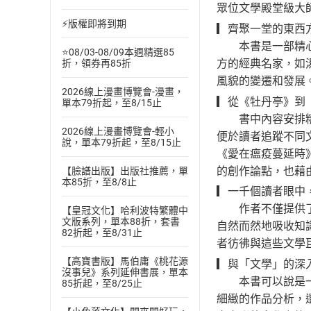
眾位文學殿堂級大
⚡版權即將到期
▎齊聚一堂的東西
本書是一部精心編
⭐08/03-08/09本週精選85
方的經典名家，如
折，領券再85折
風貌的變遷和發展
2026線上漫畫博覽會-漫畫，
▎從《牡丹亭》到
單本79折起，至8/15止
書中內容安排精妙
2026線上漫畫博覽會-輕小
便於讀者追蹤不同
說，單本79折起，至8/15止
《愛在瘟疫蔓延時
的創作論點，也藉
【臉譜出版】出版社推薦，單
本85折，至8/8止
▎一千個讀者眼中
作者不僅提供了對
【皇冠文化】哈利波特繁體中
文版系列，單本88折，套書
自然而然地吸收知
82折起，至8/31止
者彷彿與這些文學
【高寶書版】馬伯庸《桃花源
▎與「文學」的深
沒事兒》系列延伸書展，單本
本書可以說是一部
85折起，至8/25止
細緻的作品分析，