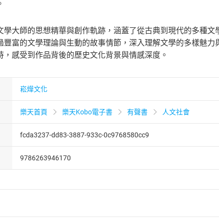
。
文學大師的思想精華與創作軌跡，涵蓋了從古典到現代的多種文
過豐富的文學理論與生動的故事情節，深入理解文學的多樣魅力
時，感受到作品背後的歷史文化背景與情感深度。
崧燁文化
樂天首頁
樂天Kobo電子書
有聲書
人文社會
fcda3237-dd83-3887-933c-0c9768580cc9
9786263946170