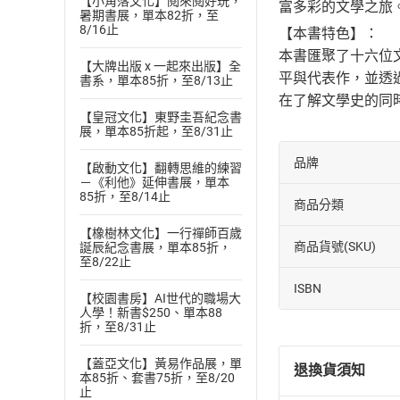
【小角落文化】閱來閱好玩，
富多彩的文學之旅
暑期書展，單本82折，至
8/16止
【本書特色】：
本書匯聚了十六位
【大牌出版 x 一起來出版】全
平與代表作，並透
書系，單本85折，至8/13止
在了解文學史的同
【皇冠文化】東野圭吾紀念書
展，單本85折起，至8/31止
品牌
【啟動文化】翻轉思維的練習
－《利他》延伸書展，單本
85折，至8/14止
商品分類
【橡樹林文化】一行禪師百歲
商品貨號(SKU)
誕辰紀念書展，單本85折，
至8/22止
ISBN
【校園書房】AI世代的職場大
人學！新書$250、單本88
折，至8/31止
【蓋亞文化】黃易作品展，單
退換貨須知
本85折、套書75折，至8/20
止