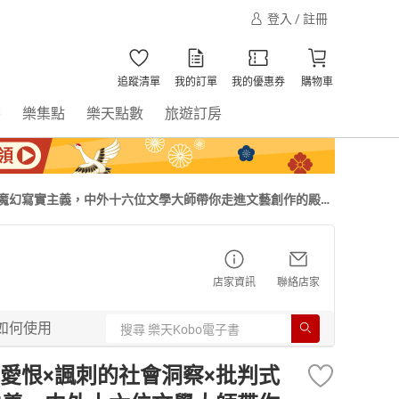
登入 / 註冊
追蹤清單
我的訂單
我的優惠券
購物車
書
樂集點
樂天點數
旅遊訂房
×魔幻寫實主義，中外十六位文學大師帶你走進文藝創作的殿
店家資訊
聯絡店家
如何使用
愛恨×諷刺的社會洞察×批判式