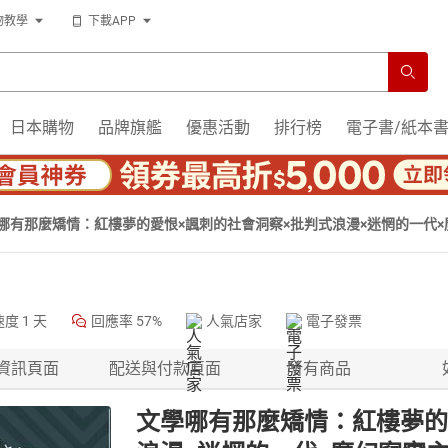
物教學
下載APP
日本購物
品牌旗艦
優惠活動
排行榜
電子書/紙本
哪有那麼矯情：紅樓夢的愛恨×諷刺的社會洞察×批判式浪漫×迷惘的一代
【有聲書】
速度
1 天
回應率
57%
人氣店家
電子發票
資訊頁面
配送與付款頁面
所有商品
文學哪有那麼矯情：紅樓夢的