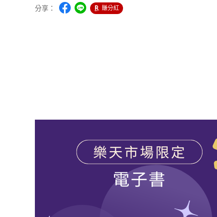
分享：
賺分紅