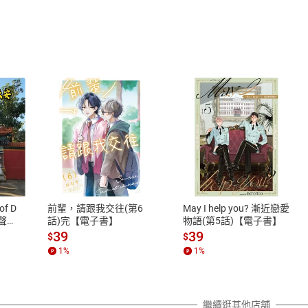
式
退換貨規範
、LINE PAY、AFTEE
本店是否提供消費者保護法七日猶
之權利，遽消費者保護法及通訊交
of D
前輩，請跟我交往(第6
May I help you? 漸近戀愛
除權合理例外情事適用準則，依商
有聲
話)完【電子書】
物語(第5話)【電子書】
質各有不同規定。詳細退換貨說明
39
39
$
$
照各商品說明。
1
%
1
%
詳細說明
繼續逛其他店舖