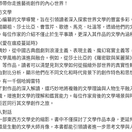
師帶你走進藝術創作的內心世界！
方文學
纂的文學導覽，旨在引領讀者深入探索世界文學的豐富多彩。
湯顯祖、莎士比亞、曹雪芹、歌德、馬克．吐溫等，透過他們的
。每位作家的介紹不僅止於生平事蹟，更深入其作品的文學內涵
《愛在瘟疫蔓延時》
，從中國古典戲劇到浪漫主義、表現主義、魔幻寫實主義等，
文學風格的演進與融合。例如，從莎士比亞的《羅密歐與茱麗葉
》等作品，讀者可以清楚見到文學如何從描繪外部世界的真實性
由對比分析，顯示他們在不同文化和時代背景下的創作特色和思
，有一千個哈姆雷特
作品的深入解讀，還巧妙地將複雜的文學理論與人物生平融入
識，增進對文學的理解和鑑賞能力。每位作家背後的文學場景與
巨匠同行其文學創作之旅。
入對話
東西方文學史的縮影。書中不僅探討了文學作品本身，更延伸
還是生動的文學大師肖像，本書都能引領讀者進一步思考文學與