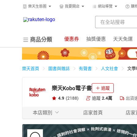
樂天生態圈
我要開店
網站導覽
購
優惠券
抽獎優惠
天天免運
商品分類
文學
樂天首頁
圖書與雜誌
有聲書
人文社會
堂！
樂天Kobo電子書
追蹤
4.9
(2188)
追蹤
2.4萬
出貨
本店類別
店家首頁
店家