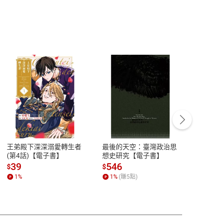
客服資訊
豫期
服務時間：週一到週五 10:00-12:00、
易解
13:00-17:00 (國定假日及例假日休息)
王弟殿下深深溺愛轉生者
最後的天空：臺灣政治思
鬼島
品性
客服電話：0080-1857077
(第4話)【電子書】
想史研究【電子書】
小事
請參
客服信箱：
聯絡店家
39
546
33
$
$
$
1
%
1
%
(賺
5
點)
1
%