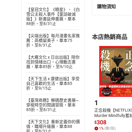
購物須知
退換貨規定：
【皇冠文化】《曉星》、《白
雪公主殺人事件【童話破滅
(
一
)
依
消費
版】》新書延伸書展，單本
88折，至8/31止
內容或一經提
購書須知
定。
【尖端出版】每月漫畫名家推
本店熱銷商品
(
二
)
消費者
薦：高橋留美子，單本75
折，至8/31止
且已下載
/
存
挑選
商
退貨方式：您
Choose
【大雁文化 x 日出出版】陪你
找到情緒出口，心理勵志書
貨」，本店鋪
展，單本85折，至9/10止
請注意，樂天
購書後，
【天下生活 x 康健出版】享受
自己喜歡的生活，單本85
折，至9/15止
Step1
【臺灣商務】解碼歷史書展~
1
穿梭時空的閱讀冒險，單本
85折，至8/31止
正念殺機【NETFLI
Murder Mindfully
發】【電子書】
308
【天下文化】重新定義你的價
$
值，職場升級展，單本88
1
%
(賺
3
點)
折，至8/31止