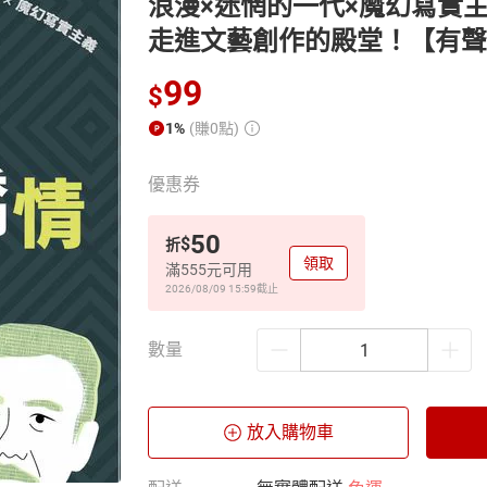
浪漫×迷惘的一代×魔幻寫實
走進文藝創作的殿堂！【有聲
99
$
1%
(賺0點)
優惠券
50
$
折
領取
滿555元可用
2026/08/09 15:59
截止
數量
放入購物車