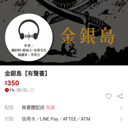
日本購物
電子/紙本書
HOT
金銀島【有聲書】
350
$
1%
(賺3點)
配送
無實體配送
免運
付款
信用卡／LINE Pay／AFTEE／ATM