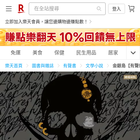
登入
立即加入樂天會員，讓您邊購物邊賺點數！
購物網分類
免運
美食
保健
民生用品
居家
3C
樂天首頁
圖書與雜誌
有聲書
文學小說
金銀島【有聲
天天免運
美食蛋糕
養生保健
民生用品
居家生活
3C家電
運動休閒
親子玩具
女裝
男裝
化妝保養
情趣用品