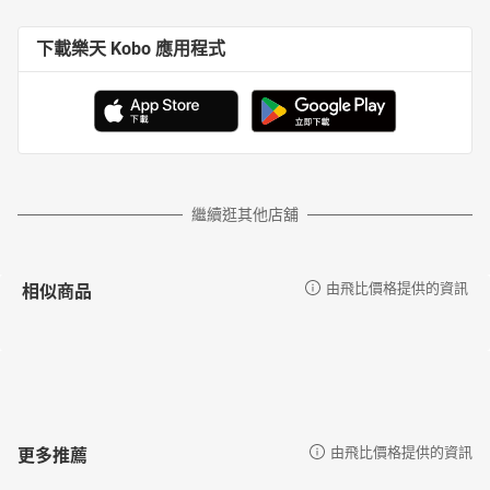
黑券
水手箱
下載樂天 Kobo 應用程式
瞎子的下場
船長的文件
我們去了布里斯托
「望遠鏡」酒館招牌
彈藥和武器
航行
在蘋果桶裡聽到的事
繼續逛其他店舖
軍事會議
我在岸上的冒險是怎麼開始的
第一次打擊
相似商品
由飛比價格提供的資訊
島上的人
由利夫西醫生講述：棄船的經過
由利夫西醫生講述：小船的最後一趟旅程
由利夫西醫生講述：第一天戰鬥的結果
守衛木寨的人們
希爾佛來談判
攻擊
更多推薦
由飛比價格提供的資訊
我的海上冒險是怎麼開始的
潮水急退