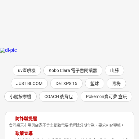
小船之旅
我降下了海盜旗
伊斯瑞爾．漢茲
西班牙銀元
在敵營中
又是黑券
假釋
尋寶記──佛林特的指針
尋寶記──樹林裡的聲音
海盜首領的倒臺
uv直噴機
Kobo Clara 電子書閱讀器
山蘇
尾聲
JUST BLOOM
Dell XPS 15
籃球
青梅
小腿按摩機
COACH 後背包
Pokemon寶可夢 盒玩
防詐騙提醒
台灣樂天市場與店家不會主動致電要求解除分期付款、要求ATM轉帳。
政策宣導