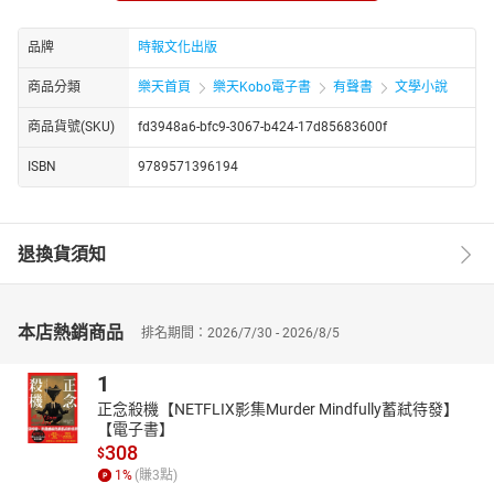
就在抵達金銀島的前夜，吉姆突然發現，危險正在降臨……
【譯後記】一幅藏寶地圖
品牌
時報文化出版
當我還完全是個小孩的時候，從家裡書架上找到一本跟我同齡的
商品分類
樂天首頁
樂天Kobo電子書
有聲書
文學小說
《金銀島》，也有如發現了一件寶藏。那幅色彩繽紛、扣人心弦的
冒險畫卷在我眼前展開。
商品貨號(SKU)
fd3948a6-bfc9-3067-b424-17d85683600f
更令我著迷的，是書裡的一幅藏寶地圖。那張圖上，星辰般的方向
ISBN
9789571396194
標誌、星芒般放射的方位線，每一條都把我的心思牽引到遠方，海
島上的每座山、一棵棵樹，都令我神往。
誘人的並非寶藏，而是對廣闊世界的探索。它彷彿在召喚：
年輕的孩子啊，到海上去，去感受風浪，去冒險，海中有美麗的島
退換貨須知
嶼在等你！
航海是多麼激動人心啊。
沿著曲折的海岸線一路向前—在不同的地方上岸，尋獲新奇事物，
本店熱銷商品
排名期間：2026/7/30 - 2026/8/5
和自己不一樣的人，和自己一樣的人，歡樂，還有淡水；或是放手
一搏地開往深深茫茫的海上，仰仗技術、經驗和運氣，拓開被掩蔽
1
的海域，或是踏上故交一般的航線。
正念殺機【NETFLIX影集Murder Mindfully蓄弒待發】
有的人並不將平靜無波的生活視作幸福，只有冒險才能帶來生趣。
【電子書】
還有誠信。
308
$
誠信是文明的一部分，沒有誠信，協商則毫無意義，世界將會變成
1
%
(賺
3
點)
最野蠻粗暴的樣子。