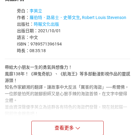
旁白：
李英立
作者：
羅伯特．路易士．史蒂文生
,
Robert Louis Stevenson
出版社：
時報文化出版
出版日期：2021/10/01
語言：中文
ISBN：9789571396194
時長：08:35:18
帶給大小朋友一生的勇氣與想像力！
風靡138年！《神鬼奇航》、《航海王》等多部動漫影視作品的靈感
源頭！
知名作家顧湘的翻譯，讓故事中大反派「厲害的海盜」──希爾佛，
一位即是怕死的跛腳廚師又是心狠手辣的海盜首領，在文字中變得
立體。
並由資深聲優李英立為這群各有特色的海盜們發聲，現在就起錨一
同前往金銀島吧！
一次偶然的機會，少年吉姆，得到了一張海盜的藏寶圖。
消息傳開，人們組織了龐大的探險船隊，前往寶藏所在地——金銀
查看更多
島。