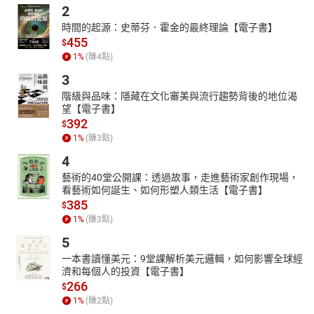
2
書裡的好幾個人物都向我們展示了：守信不僅是一種美德，也是人
與人相處的基礎。
時間的起源：史蒂芬．霍金的最終理論【電子書】
好了，我覺得我說的已經太多了。
455
$
請起錨前往你的金銀島吧，給你我誠摯的祝福。
1
%
(賺
4
點)
祝你在日後即使遭遇風浪時，都有一顆不會破損的正直、勇敢的
3
心，還有朋友陪伴著你。
階級與品味：隱藏在文化審美與流行趨勢背後的地位渴
（顧湘／節錄自「譯後記」）
望【電子書】
392
【作者】
$
1
%
(賺
3
點)
羅伯特．路易士．史蒂文生（Robert Louis Stevenson, 1850-
1894）
4
英國家喻戶曉的文學家，冒險文學的開創者之一。
藝術的40堂公開課：透過故事，走進藝術家創作現場，
出生於蘇格蘭的愛丁堡，祖父和父親都是知名燈塔建築師。史蒂文
看藝術如何誕生、如何形塑人類生活【電子書】
生自幼體弱，但始終有一顆敢於冒險的心，少年時期，時常在各地
385
$
旅遊，熱衷於閱讀寫詩。
1
%
(賺
3
點)
十七歲時，奉父母之命，進入愛丁堡大學攻讀土木工程，後改學法
5
律，一度從事律師工作，但內心真正熱愛的卻是文學創作。
一本書讀懂美元：9堂課解析美元邏輯，如何影響全球經
二十六歲時，對美國人芬妮一見鍾情，在往返歐美長達四年的異地
濟和每個人的投資【電子書】
戀後，兩人步入婚姻殿堂。此後，史蒂文生偕同妻子在世界各地旅
266
$
居，足跡遍布歐洲、美洲和太平洋上的各個島嶼，期間創作了《金
1
%
(賺
2
點)
銀島》，獲得巨大成功。