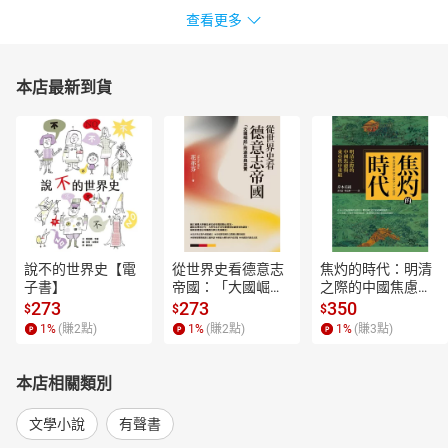
四十四歲時，史蒂文生因中風逝世，長眠在可以俯瞰太平洋的薩摩
查看更多
亞島瓦埃亞山之巔，墓碑上刻著他的詩句：「他安臥在自己心嚮往
之地，好像水手離開大海回故鄉，又像獵人歸心似箭下山崗。」
經典代表作：《金銀島》《化身博士》。
本店最新到貨
【朗讀者】
李英立
中國廣播公司資深播音員，參與錄製「歷史人物廣播劇」、「午夜
奇譚」、「福爾摩斯探案」、「亞森羅蘋」等著名廣播劇集。
電視配音工作，於中、英、韓、日劇集中參與角色配音工作；並在
「DISCOVERY頻道」、「動物星球頻道」播出之影片中擔任旁白、
主述等工作。
任職中廣期間，歷任國語播音員、導播，海外部外語組副組長、組
說不的世界史【電
從世界史看德意志
焦灼的時代：明清
長，新聞部組長、副理及節目企劃部副理等職。並曾派赴韓國國家
子書】
帝國：「大國崛
之際的中國焦慮與
起」的迷思與真實
東亞秩序重組【電
廣播電台（KBS）擔任中文廣播指導工作一年。
273
273
350
$
$
$
【電子書】
子書】
1
%
(賺
2
點)
1
%
(賺
2
點)
1
%
(賺
3
點)
【剪輯工程】
王奕久
目錄
本店相關類別
本葆將軍旅店的老水手
文學小說
有聲書
黑狗出沒