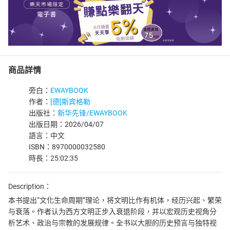
商品詳情
旁白：
EWAYBOOK
作者：
[德]斯宾格勒
出版社：
新华先锋/EWAYBOOK
出版日期：2026/04/07
語言：中文
ISBN：8970000032580
時長：25:02:35
Description：
本书提出“文化生命周期”理论，将文明比作有机体，经历兴起、繁荣
与衰落。作者认为西方文明正步入衰退阶段，并以宏观历史视角分
析艺术、政治与宗教的发展规律。全书以大胆的历史预言与独特视