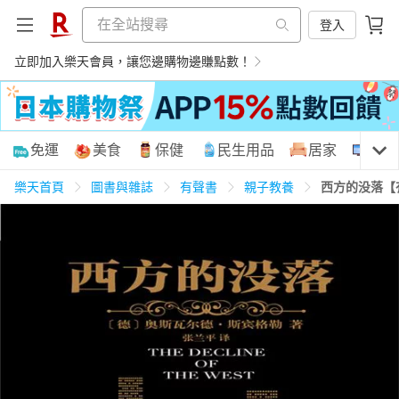
登入
立即加入樂天會員，讓您邊購物邊賺點數！
購物網分類
免運
美食
保健
民生用品
居家
3C
樂天首頁
圖書與雜誌
有聲書
親子教養
西方的没落【
天天免運
美食蛋糕
養生保健
民生用品
居家生活
3C家電
運動休閒
親子玩具
女裝
男裝
化妝保養
情趣用品