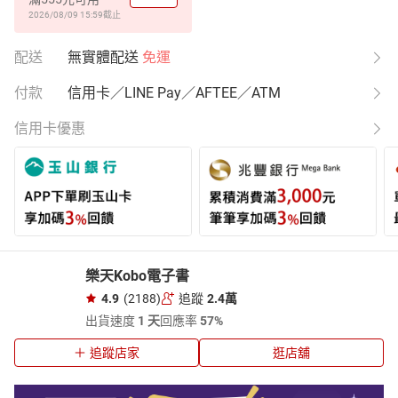
2026/08/09 15:59
截止
配送
無實體配送
免運
付款
信用卡／LINE Pay／AFTEE／ATM
信用卡優惠
樂天Kobo電子書
4.9
(2188)
追蹤
2.4萬
出貨速度
1 天
回應率
57%
追蹤店家
逛店舖