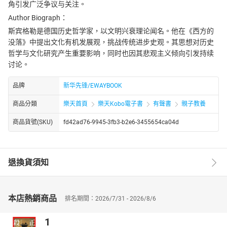
角引发广泛争议与关注。
Author Biograph：
斯宾格勒是德国历史哲学家，以文明兴衰理论闻名。他在《西方的
没落》中提出文化有机发展观，挑战传统进步史观。其思想对历史
哲学与文化研究产生重要影响，同时也因其悲观主义倾向引发持续
讨论。
品牌
新华先锋/EWAYBOOK
商品分類
樂天首頁
樂天Kobo電子書
有聲書
親子教養
商品貨號(SKU)
fd42ad76-9945-3fb3-b2e6-3455654ca04d
退換貨須知
本店熱銷商品
排名期間：2026/7/31 - 2026/8/6
1