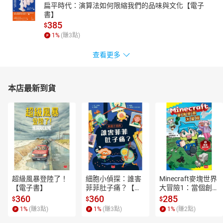
扁平時代：演算法如何限縮我們的品味與文化【電子
書】
385
$
1
%
(賺
3
點)
查看更多
本店最新到貨
超級風暴登陸了！
細胞小偵探：誰害
Minecraft麥塊世界
【電子書】
菲菲肚子痛？【電
大冒險1：當個創世
子書】
神！【電子書】
360
360
285
$
$
$
1
%
(賺
3
點)
1
%
(賺
3
點)
1
%
(賺
2
點)