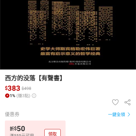
日本購物
電子/紙本書
HOT
西方的没落【有聲書】
383
$
$
498
1%
(賺3點)
優惠券
一鍵全領
50
$
折
領取
滿555元可用