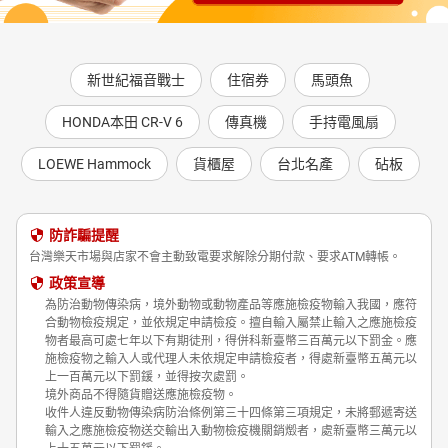
新世紀福音戰士
住宿券
馬頭魚
HONDA本田 CR-V 6
傳真機
手持電風扇
LOEWE Hammock
貨櫃屋
台北名產
砧板
防詐騙提醒
台灣樂天市場與店家不會主動致電要求解除分期付款、要求ATM轉帳。
政策宣導
為防治動物傳染病，境外動物或動物產品等應施檢疫物輸入我國，應符
合動物檢疫規定，並依規定申請檢疫。擅自輸入屬禁止輸入之應施檢疫
物者最高可處七年以下有期徒刑，得併科新臺幣三百萬元以下罰金。應
施檢疫物之輸入人或代理人未依規定申請檢疫者，得處新臺幣五萬元以
上一百萬元以下罰鍰，並得按次處罰。
境外商品不得隨貨贈送應施檢疫物。
收件人違反動物傳染病防治條例第三十四條第三項規定，未將郵遞寄送
輸入之應施檢疫物送交輸出入動物檢疫機關銷燬者，處新臺幣三萬元以