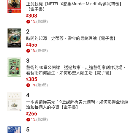
正念殺機【NETFLIX影集Murder Mindfully蓄弒待發】
【電子書】
308
$
1
%
(賺
3
點)
2
時間的起源：史蒂芬．霍金的最終理論【電子書】
455
$
1
%
(賺
4
點)
3
藝術的40堂公開課：透過故事，走進藝術家創作現場，
看藝術如何誕生、如何形塑人類生活【電子書】
385
$
1
%
(賺
3
點)
4
一本書讀懂美元：9堂課解析美元邏輯，如何影響全球經
濟和每個人的投資【電子書】
266
$
1
%
(賺
2
點)
5