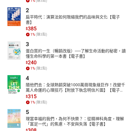
1
%
(賺
3
點)
2
扁平時代：演算法如何限縮我們的品味與文化【電子
書】
385
$
1
%
(賺
3
點)
3
蛋白質的一生（暢銷改版）──了解生命活動的秘密，讀
懂生命科學的第一本書【電子書】
240
$
1
%
(賺
2
點)
4
隨他們去：全球熱銷突破1000萬冊現象級巨作！改變千
萬人命運的心理技巧【附放下執念明信片圖】【電子
書】
315
$
1
%
(賺
3
點)
5
理當幸福的我們，為何不快樂？：從精神科角度，理解
「富足一代」的焦慮、不安與失落【電子書】
308
$