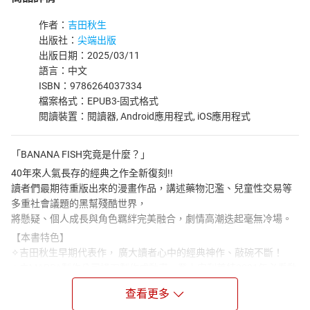
作者：
吉田秋生
出版社：
尖端出版
出版日期：2025/03/11
語言：中文
ISBN：9786264037334
檔案格式：EPUB3-固式格式
閱讀裝置：閱讀器, Android應用程式, iOS應用程式
「BANANA FISH究竟是什麼？」
40年來人氣長存的經典之作全新復刻!!
讀者們最期待重版出來的漫畫作品，講述藥物氾濫、兒童性交易等
多重社會議題的黑幫殘酷世界，
將懸疑、個人成長與角色羈絆完美融合，劇情高潮迭起毫無冷場。
【本書特色】
✧吉田秋生早期代表作， 廣大讀者心中的經典神作、敲碗不斷！
✦由MAPPA製作公司操刀製作成動畫，登上安利美特2021年必看動
畫第一名！
查看更多
✧日本正式授權放大開本至25K，閱讀體驗再升級。