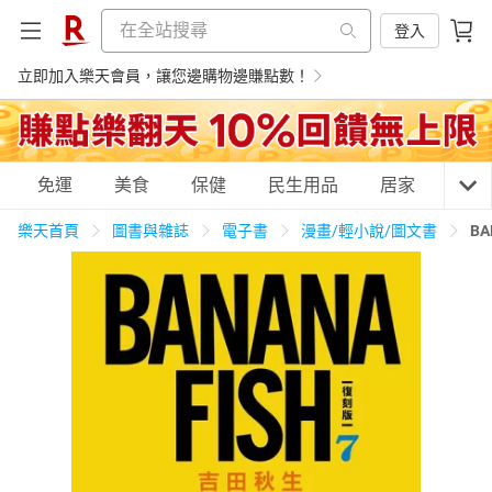
登入
立即加入樂天會員，讓您邊購物邊賺點數！
購物網分類
免運
美食
保健
民生用品
居家
3C
樂天首頁
圖書與雜誌
電子書
漫畫/輕小說/圖文書
BA
天天免運
美食蛋糕
養生保健
民生用品
居家生活
3C家電
運動休閒
親子玩具
女裝
男裝
化妝保養
情趣用品