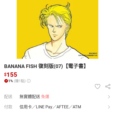
日本購物
電子/紙本書
HOT
BANANA FISH 復刻版(07)【電子書】
155
$
1%
(賺1點)
配送
無實體配送
免運
付款
信用卡／LINE Pay／AFTEE／ATM