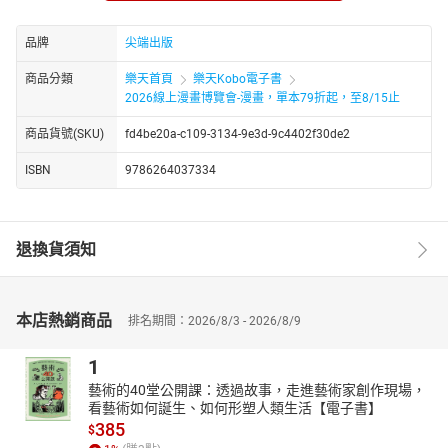
【劇情簡介】
亞修和英二在曼哈頓獲得了短暫的休息。
品牌
尖端出版
不過在這期間，歐沙他們還是拚了命在找亞修。
由於帝諾的策略，亞修變成了警察追捕的對象。
商品分類
樂天首頁
樂天Kobo電子書
亞修會展開反擊嗎…？
2026線上漫畫博覽會-漫畫，單本79折起，至8/15止
商品貨號(SKU)
fd4be20a-c109-3134-9e3d-9c4402f30de2
ISBN
9786264037334
退換貨須知
本店熱銷商品
排名期間：2026/8/3 - 2026/8/9
1
藝術的40堂公開課：透過故事，走進藝術家創作現場，
看藝術如何誕生、如何形塑人類生活【電子書】
385
$