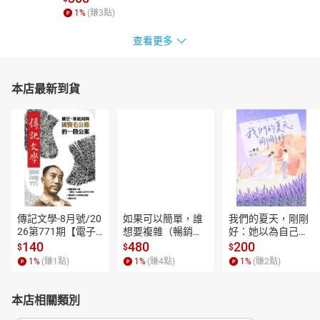
1
%
(賺
3
點)
查看更多
本店最新到貨
傳記文學-8月號/20
如果可以簡單，誰
我們的夏天，剛剛
26第771期【電子
想要複雜（暢銷經
好：她以為自己只
書】
典新編版）【電子
是逃離一段失敗的
140
480
200
$
$
$
書】
愛，卻在薰衣草盛
1
%
(賺
1
點)
1
%
(賺
4
點)
1
%
(賺
2
點)
開的山裡，重新學
會愛人，也學會把
自己留在幸福裡。
本店相關類別
【電子書】