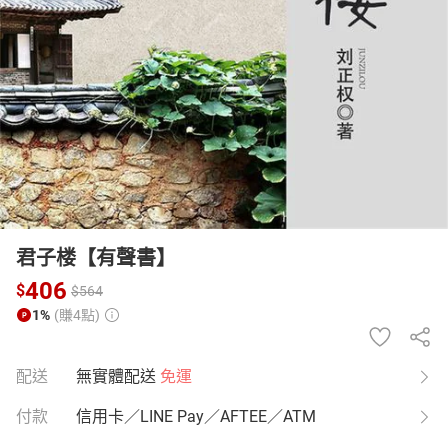
日本購物
電子/紙本書
HOT
君子楼【有聲書】
406
$
$
564
1%
(賺4點)
配送
無實體配送
免運
付款
信用卡／LINE Pay／AFTEE／ATM