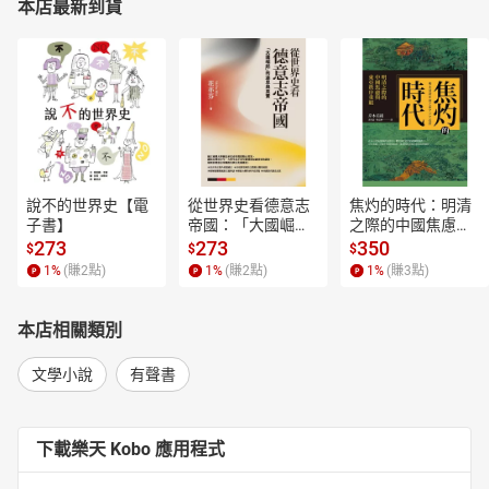
本店最新到貨
說不的世界史【電
從世界史看德意志
焦灼的時代：明清
子書】
帝國：「大國崛
之際的中國焦慮與
起」的迷思與真實
東亞秩序重組【電
273
273
350
$
$
$
【電子書】
子書】
1
%
(賺
2
點)
1
%
(賺
2
點)
1
%
(賺
3
點)
本店相關類別
文學小說
有聲書
下載樂天 Kobo 應用程式