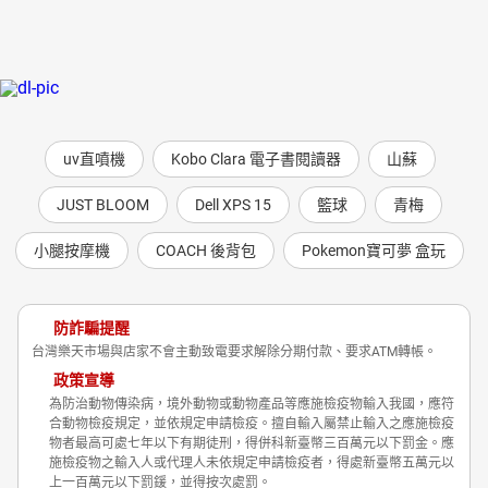
uv直噴機
Kobo Clara 電子書閱讀器
山蘇
JUST BLOOM
Dell XPS 15
籃球
青梅
小腿按摩機
COACH 後背包
Pokemon寶可夢 盒玩
防詐騙提醒
台灣樂天市場與店家不會主動致電要求解除分期付款、要求ATM轉帳。
政策宣導
為防治動物傳染病，境外動物或動物產品等應施檢疫物輸入我國，應符
合動物檢疫規定，並依規定申請檢疫。擅自輸入屬禁止輸入之應施檢疫
物者最高可處七年以下有期徒刑，得併科新臺幣三百萬元以下罰金。應
施檢疫物之輸入人或代理人未依規定申請檢疫者，得處新臺幣五萬元以
上一百萬元以下罰鍰，並得按次處罰。