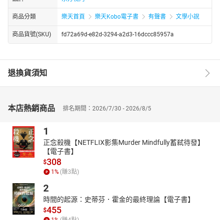
商品分類
樂天首頁
樂天Kobo電子書
有聲書
文學小說
商品貨號(SKU)
fd72a69d-e82d-3294-a2d3-16dccc85957a
退換貨須知
本店熱銷商品
排名期間：2026/7/30 - 2026/8/5
1
正念殺機【NETFLIX影集Murder Mindfully蓄弒待發】
【電子書】
308
$
1
%
(賺
3
點)
2
時間的起源：史蒂芬．霍金的最終理論【電子書】
455
$
1
%
(賺
4
點)