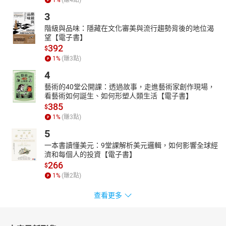
3
階級與品味：隱藏在文化審美與流行趨勢背後的地位渴
望【電子書】
392
$
1
%
(賺
3
點)
4
藝術的40堂公開課：透過故事，走進藝術家創作現場，
看藝術如何誕生、如何形塑人類生活【電子書】
385
$
1
%
(賺
3
點)
5
一本書讀懂美元：9堂課解析美元邏輯，如何影響全球經
濟和每個人的投資【電子書】
266
$
1
%
(賺
2
點)
查看更多