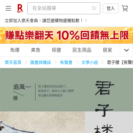
登入
立即加入樂天會員，讓您邊購物邊賺點數！
購物網分類
免運
美食
保健
民生用品
居家
3C
樂天首頁
圖書與雜誌
有聲書
文學小說
君子楼【有聲
天天免運
美食蛋糕
養生保健
民生用品
居家生活
3C家電
運動休閒
親子玩具
女裝
男裝
化妝保養
情趣用品