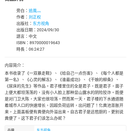
旁白：
追風灬
作者：
刘正权
出版社：
东方视角
出版日期：2024/09/30
語言：中文
ISBN：8970000019643
時長：06:24:27
内容简介：
本书收录了《一双暴走鞋》、《给自己一点伤害》、《每个人都是
第一名》、《心灵的解冻》、《谁最成功》、《干娘的柳条》、
《尿床的先生》等作品。君子楼里住的全是君子，既是君子，面子
上便大都坦荡荡的，没有小人脸上那种显山露水的阴险狡诈。既便
是对门卫大陈，大家也很坦荡。然而某一天，君子楼的下水通道随
着城市人口的快速增长，因超负荷运转，出问题了！化粪池澎胀开
来，上面盖板便有粪便向外溢出来。自古君子是远苞厨的，更别说
粪便了，这下君子们该怎么办呢？
品牌
东方视角