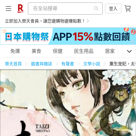
登入
立即加入樂天會員，讓您邊購物邊賺點數！
購物網分類
免運
美食
保健
民生用品
居家
3C
樂天首頁
圖書與雜誌
有聲書
文學小說
重生宠妃，太
天天免運
美食蛋糕
養生保健
民生用品
居家生活
3C家電
運動休閒
親子玩具
女裝
男裝
化妝保養
情趣用品