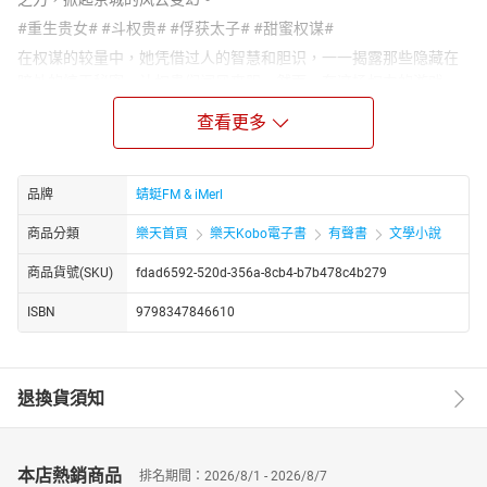
#重生贵女# #斗权贵# #俘获太子# #甜蜜权谋#
在权谋的较量中，她凭借过人的智慧和胆识，一一揭露那些隐藏在
暗处的惊天秘密，让权贵们闻风丧胆。然而，在这场权力的游戏
中，她意外地吸引了太子的注意。太子殿下，那个高高在上、冷峻
查看更多
孤傲的男人，竟然对她产生了浓厚的兴趣。
但这位重生的女子可不会轻易被俘虏，她一边与太子斗智斗勇，一
边还要应对来自四面八方的挑战。然而，为什么原本应该生死唯美
品牌
蜻蜓FM & iMerl
的画风，却渐渐变得如此搞笑？每当太子殿下想要亲近她时，她总
是毫不留情地大喊：“歪歪，太子殿下，男女授受不亲，懂吗？！”
商品分類
樂天首頁
樂天Kobo電子書
有聲書
文學小說
这是一部充满欢笑与泪水、爱情与权谋的小说，看重生宠妃如何玩
商品貨號(SKU)
fdad6592-520d-356a-8cb4-b7b478c4b279
转京城，让太子殿下也望尘莫及！
http://www.youtube.com/channel/UC2yhCURng4uUj_phEqZwKig/
ISBN
9798347846610
退換貨須知
本店熱銷商品
排名期間：2026/8/1 - 2026/8/7