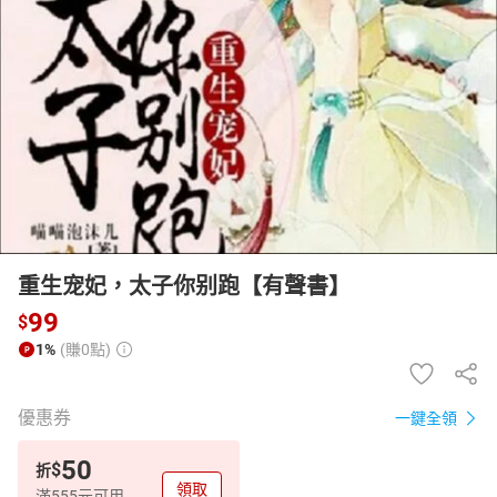
日本購物
電子/紙本書
HOT
重生宠妃，太子你别跑【有聲書】
99
$
1%
(賺0點)
優惠券
一鍵全領
50
$
折
領取
滿555元可用