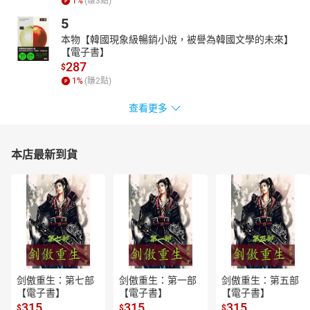
1
%
(賺
3
點)
5
本物【韓國現象級暢銷小說，被譽為韓國文學的未來】
【電子書】
287
$
1
%
(賺
2
點)
查看更多
本店最新到貨
剑傲重生：第七部
剑傲重生：第一部
剑傲重生：第五部
【電子書】
【電子書】
【電子書】
315
315
315
$
$
$