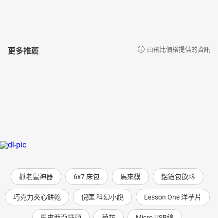
更多推薦
由飛比價格提供的資訊
抓老鼠神器
6x7 床包
馬來貘
鋁箔包飲料
巧克力夾心餅乾
倪匡 科幻小說
Lesson One 洋芋片
馬來西亞插頭
荷花
Micro USB線