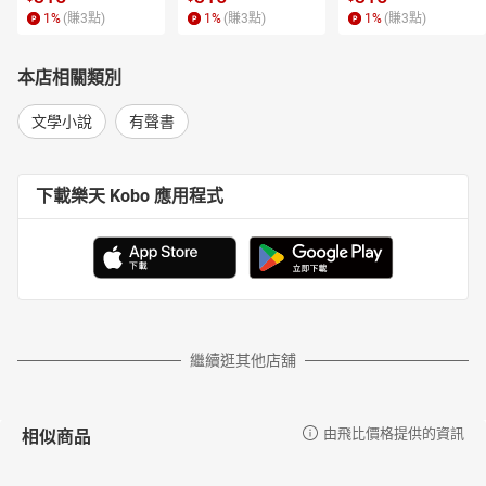
1
%
(賺
3
點)
1
%
(賺
3
點)
1
%
(賺
3
點)
本店相關類別
文學小說
有聲書
下載樂天 Kobo 應用程式
繼續逛其他店舖
相似商品
由飛比價格提供的資訊