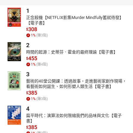
1
正念殺機【NETFLIX影集Murder Mindfully蓄弒待發】
【電子書】
308
$
1
%
(賺
3
點)
2
時間的起源：史蒂芬．霍金的最終理論【電子書】
455
$
1
%
(賺
4
點)
3
藝術的40堂公開課：透過故事，走進藝術家創作現場，
看藝術如何誕生、如何形塑人類生活【電子書】
385
$
1
%
(賺
3
點)
4
扁平時代：演算法如何限縮我們的品味與文化【電子
書】
385
$