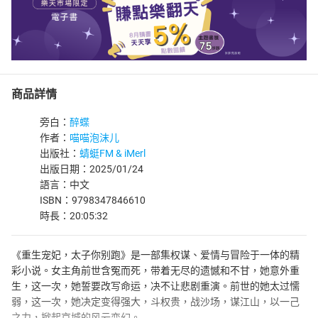
商品詳情
旁白：
醉蝶
作者：
喵喵泡沫儿
出版社：
蜻蜓FM & iMerl
出版日期：2025/01/24
語言：中文
ISBN：9798347846610
時長：20:05:32
《重生宠妃，太子你别跑》是一部集权谋、爱情与冒险于一体的精
彩小说。女主角前世含冤而死，带着无尽的遗憾和不甘，她意外重
生，这一次，她誓要改写命运，决不让悲剧重演。前世的她太过懦
弱，这一次，她决定变得强大，斗权贵，战沙场，谋江山，以一己
之力，掀起京城的风云变幻。