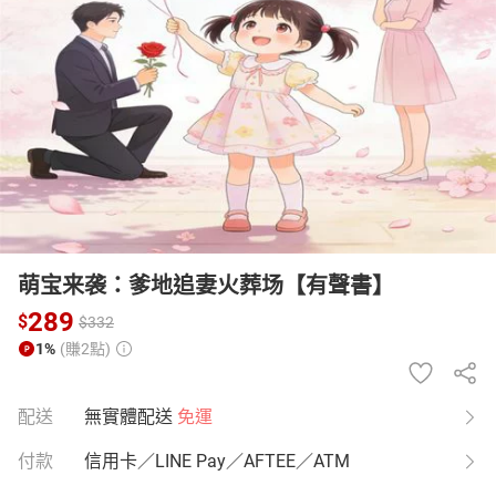
日本購物
電子/紙本書
HOT
萌宝来袭：爹地追妻火葬场【有聲書】
289
$
$
332
1%
(賺2點)
配送
無實體配送
免運
付款
信用卡／LINE Pay／AFTEE／ATM