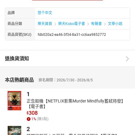
于平淡间铺陈时代肌理，展现出极强的文字把控能力与叙事功底。
无论是场景描摹、细节刻画，还是情感铺陈、思想表达，均层次分
品牌
悠个中文
明、意蕴深远，兼具画面感与感染力，使读者极易沉浸于文本所构
商品分類
樂天首頁
樂天Kobo電子書
有聲書
文學小說
建的叙事世界之中。
商品貨號(SKU)
fdb020a2-ea46-3f34-8a31-cc6aa9852772
退換貨須知
本店熱銷商品
排名期間：2026/7/30 - 2026/8/5
1
正念殺機【NETFLIX影集Murder Mindfully蓄弒待發】
【電子書】
308
$
1
%
(賺
3
點)
2