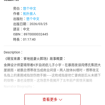
旁白：
悠个中文
作者：
拓扑旅人
出版社：
悠个中文
出版日期：2026/03/25
語言：中文
ISBN：8970000032445
時長：01:17:40
Description：
《萌宝来袭：爹地追妻火葬场》故事概要：
金牌设计师夏晴带着6岁自闭症儿子小宇，在暴雨夜误闯傅氏集团大
厦避雨，被霸总傅寒夜当成商业间谍。两人肢体纠缠时，傅寒夜无
名指上的素圈戒指划伤她手腕——这枚戒指是他亡妻病逝后从未摘下
的信物。谁也没想到，这场意外竟揭开了五年前产房惊天骗局
Narrator Biography：
悠个中文，文字功底扎实醇厚，行文严谨克制，叙事脉络清晰，结
构章法有度，兼具文学性与可读性。其语言凝练精准，质朴中见风
查看更多
骨，平实中藏张力，不事浮夸雕琢，却能于细微处勾勒人物心境，