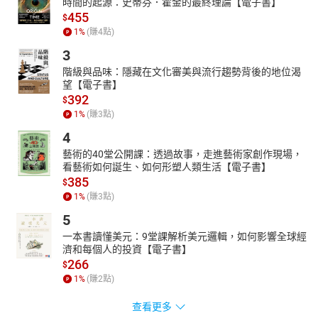
時間的起源：史蒂芬．霍金的最終理論【電子書】
455
$
1
%
(賺
4
點)
3
階級與品味：隱藏在文化審美與流行趨勢背後的地位渴
望【電子書】
392
$
1
%
(賺
3
點)
4
藝術的40堂公開課：透過故事，走進藝術家創作現場，
看藝術如何誕生、如何形塑人類生活【電子書】
385
$
1
%
(賺
3
點)
5
一本書讀懂美元：9堂課解析美元邏輯，如何影響全球經
濟和每個人的投資【電子書】
266
$
1
%
(賺
2
點)
查看更多