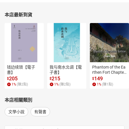
本店最新到貨
钱边续琐【電子
我与南水北调【電
Phantom of the Ea
書】
子書】
rthen Fort Chapter
 4【有聲書】
205
215
149
$
$
$
1
%
(賺
2
點)
1
%
(賺
2
點)
1
%
(賺
1
點)
本店相關類別
文學小說
有聲書