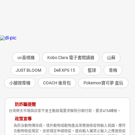
uv直噴機
Kobo Clara 電子書閱讀器
山蘇
JUST BLOOM
Dell XPS 15
籃球
青梅
小腿按摩機
COACH 後背包
Pokemon寶可夢 盒玩
防詐騙提醒
台灣樂天市場與店家不會主動致電要求解除分期付款、要求ATM轉帳。
政策宣導
為防治動物傳染病，境外動物或動物產品等應施檢疫物輸入我國，應符
合動物檢疫規定，並依規定申請檢疫。擅自輸入屬禁止輸入之應施檢疫