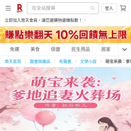
登入
立即加入樂天會員，讓您邊購物邊賺點數！
購物網分類
免運
美食
保健
民生用品
居家
3C
樂天首頁
圖書與雜誌
有聲書
文學小說
萌宝来袭：爹
天天免運
美食蛋糕
養生保健
民生用品
居家生活
3C家電
運動休閒
親子玩具
女裝
男裝
化妝保養
情趣用品