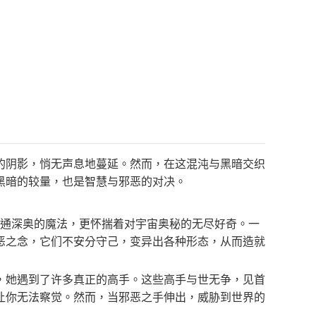
的阴影，悄无声息地蔓延。然而，在这混沌与黑暗交织
黑暗的较量，也是智慧与邪恶的对决。
精通深奥的魔法，更怀揣着对宇宙奥秘的无尽好奇。一
恶之念，它们不安分守己，变异出各种形态，从而造就
，她遇到了许多真正的高手。这些高手与世无争，见首
让你无法察觉。然而，当邪恶之手伸出，威胁到世界的