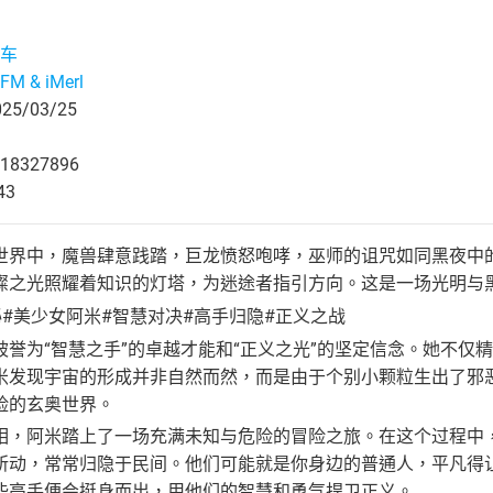
车
M & iMerl
5/03/25
18327896
43
世界中，魔兽肆意践踏，巨龙愤怒咆哮，巫师的诅咒如同黑夜中
璨之光照耀着知识的灯塔，为迷途者指引方向。这是一场光明与
#美少女阿米#智慧对决#高手归隐#正义之战
被誉为“智慧之手”的卓越才能和“正义之光”的坚定信念。她不仅
米发现宇宙的形成并非自然而然，而是由于个别小颗粒生出了邪
险的玄奥世界。
相，阿米踏上了一场充满未知与危险的冒险之旅。在这个过程中
所动，常常归隐于民间。他们可能就是你身边的普通人，平凡得
些高手便会挺身而出，用他们的智慧和勇气捍卫正义。