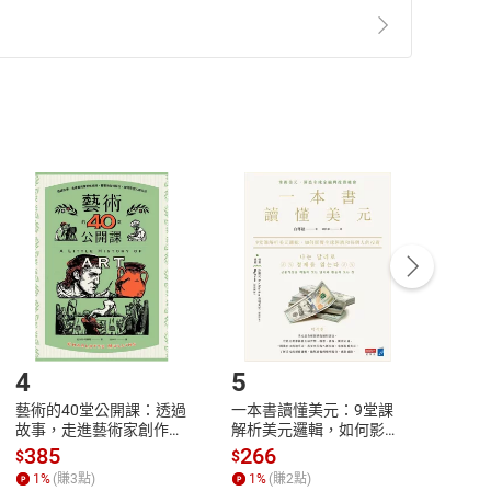
準則
第
2
條第
5
款之規定，「非以有形媒介提供之數位
，不適用消保法第
19
條第
1
項七日內無條件退貨之規
非以有形媒介提供之數位內容，消費者同意若訂購後
付款
方式
完成
訂單
中點選「瀏覽訂單明細」
>
「申請取消訂單
/
退
Payment
Complete
/退貨。
登入帳號，下載書籍後看書
4
5
6
藝術的40堂公開課：透過
一本書讀懂美元：9堂課
本物
故事，走進藝術家創作現
解析美元邏輯，如何影響
說，
場，看藝術如何誕生、如
全球經濟和每個人的投資
來】
385
266
28
$
$
$
何形塑人類生活【電子
【電子書】
1
%
(賺
3
點)
1
%
(賺
2
點)
1
%
書】