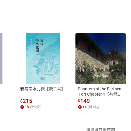
式
退換貨規範
、LINE PAY、AFTEE
本店是否提供消費者保護法七日猶
之權利，遽消費者保護法及通訊交
我与南水北调【電子書】
Phantom of the Earthen
除權合理例外情事適用準則，依商
 Fort Chapter 4【有聲
書】
質各有不同規定。詳細退換貨說明
215
149
$
$
照各商品說明。
1
%
(賺
2
點)
1
%
(賺
1
點)
詳細說明
繼續逛其他店舖