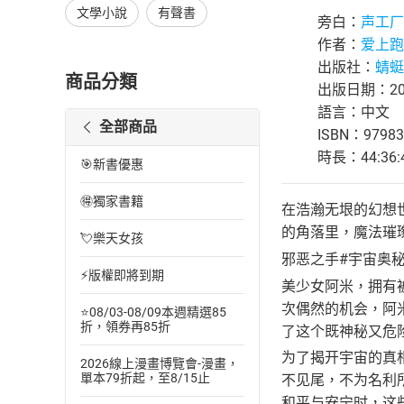
文學小說
有聲書
旁白：
声工厂
作者：
爱上跑
出版社：
蜻蜓F
商品分類
出版日期：202
語言：中文
全部商品
ISBN：97983
時長：44:36:
🎯新書優惠
🉐獨家書籍
在浩瀚无垠的幻想
的角落里，魔法璀
💘樂天女孩
邪恶之手#宇宙奥秘
⚡版權即將到期
美少女阿米，拥有
次偶然的机会，阿
⭐08/03-08/09本週精選85
折，領券再85折
了这个既神秘又危
为了揭开宇宙的真
2026線上漫畫博覽會-漫畫，
單本79折起，至8/15止
不见尾，不为名利
和平与安宁时，这