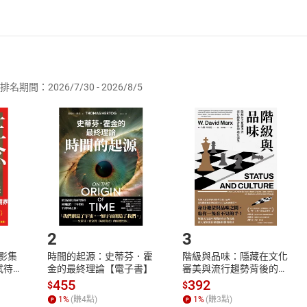
者保護法
第
19
條第
1
項後段
暨
通訊交易解除權合理例外情事適用
供即為完成之線上服務，經消費者事先同意始提供。」 之商品
排名期間：2026/7/30 - 2026/8/5
訂購本店鋪之商品即代表知悉本店鋪所銷售之商品為電子書，屬
取電子書，不得請求退貨退款。
品
放入
購物車
登入
帳號
欲取消訂單或辦理退貨時，請登入樂天市場，並於「我的訂單」
Shopping cart
Login
將依您的申請進行審核，待審核通過後將為您辦理退款事宜。
市場須以整筆訂單為單位進行取消/退貨，恕無法以單支商品取消
如何開始使用？
.選擇閱讀載具
Step2.
2
3
X影集
時間的起源：史蒂芬．霍
階級與品味：隱藏在文化
蓄弒待
金的最終理論【電子書】
審美與流行趨勢背後的地
位渴望【電子書】
455
392
$
$
1
%
(賺
4
點)
1
%
(賺
3
點)