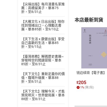
【尖端出版】每月漫畫名家推
薦：高橋留美子，單本75
折，至8/31止
本店最新到貨
【大雁文化 x 日出出版】陪你
找到情緒出口，心理勵志書
展，單本85折，至9/10止
【天下生活 x 康健出版】享受
自己喜歡的生活，單本85
折，至9/15止
付款方
【臺灣商務】解碼歷史書展~
穿梭時空的閱讀冒險，單本
ATM轉帳、信用卡
85折，至8/31止
钱边续琐【電子書】
【天下文化】重新定義你的價
值，職場升級展，單本88
205
折，至8/31止
$
1
%
(賺
2
點)
【天下文化】理解今天，才能
預見明天。世界變局展，單本
88折，至8/31止