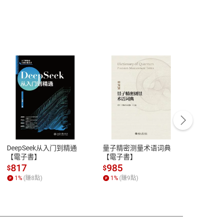
客服資訊
豫期
服務時間：週一到週五 10:00-12:00、
易解
13:00-17:00 (國定假日及例假日休息)
DeepSeek从入门到精通
量子精密测量术语词典
新西
品性
客服電話：0080-1857077
【電子書】
【電子書】
计研
請參
客服信箱：
聯絡店家
817
985
98
$
$
$
1
%
(賺
8
點)
1
%
(賺
9
點)
1
%