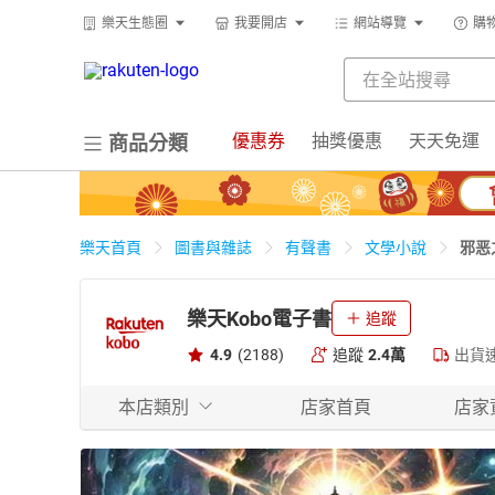
樂天生態圈
我要開店
網站導覽
購
優惠券
抽獎優惠
天天免運
商品分類
邪恶
樂天首頁
圖書與雜誌
有聲書
文學小說
樂天Kobo電子書
追蹤
4.9
(2188)
追蹤
2.4萬
出貨
本店類別
店家首頁
店家