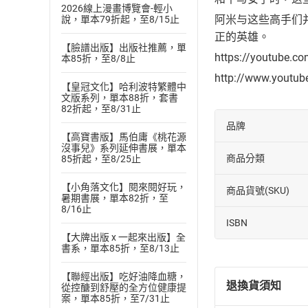
2026線上漫畫博覽會-輕小
阿米与这些高手们
說，單本79折起，至8/15止
正的英雄。
【臉譜出版】出版社推薦，單
https://youtube.c
本85折，至8/8止
http://www.youtu
【皇冠文化】哈利波特繁體中
文版系列，單本88折，套書
82折起，至8/31止
品牌
【高寶書版】馬伯庸《桃花源
沒事兒》系列延伸書展，單本
商品分類
85折起，至8/25止
【小角落文化】閱來閱好玩，
商品貨號(SKU)
暑期書展，單本82折，至
8/16止
ISBN
【大牌出版 x 一起來出版】全
書系，單本85折，至8/13止
【聯經出版】吃好油降血糖，
退換貨須知
從控醣到舒壓的全方位健康提
案，單本85折，至7/31止