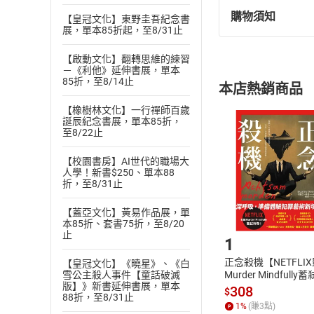
購物須知
【皇冠文化】東野圭吾紀念書
退換貨規定：
展，單本85折起，至8/31止
(
一
)
依
消費
內容或一經提
【啟動文化】翻轉思維的練習
－《利他》延伸書展，單本
購書須知
定。
85折，至8/14止
本店熱銷商品
(
二
)
消費者
且已下載
/
存
【橡樹林文化】一行禪師百歲
挑選
商
誕辰紀念書展，單本85折，
退貨方式：您
至8/22止
Choose
貨」，本店鋪
【校園書房】AI世代的職場大
請注意，樂天
人學！新書$250、單本88
購書後，
折，至8/31止
【蓋亞文化】黃易作品展，單
Step1
本85折、套書75折，至8/20
止
1
正念殺機【NETFLI
【皇冠文化】《曉星》、《白
雪公主殺人事件【童話破滅
Murder Mindfully
版】》新書延伸書展，單本
發】【電子書】
308
$
88折，至8/31止
1
%
(賺
3
點)