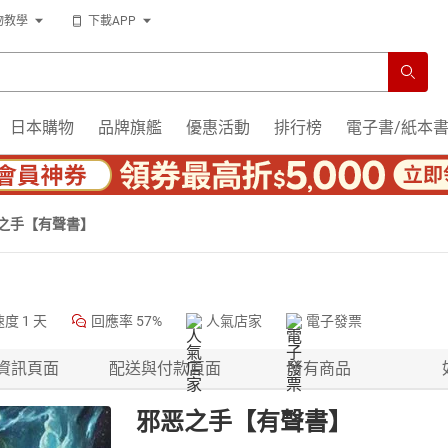
物教學
下載APP
日本購物
品牌旗艦
優惠活動
排行榜
電子書/紙本
之手【有聲書】
速度
1 天
回應率
57%
人氣店家
電子發票
資訊頁面
配送與付款頁面
所有商品
邪恶之手【有聲書】