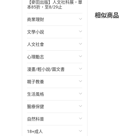
【麥田出版】人文社科展，單
本85折，至8/29止
相似商品
商業理財
文學小說
投資理財
人文社會
經濟/趨勢
歐美文學
心理勵志
財務/金融
日本文學
國際關係
漫畫/輕小說/圖文書
管理/領導
韓國文學
政治
心靈成長/情緒
親子教養
職場工作術
華文文學
社會科學
人際關係
輕小說
生活風格
成功法
經典文學
台灣/中國歷史
兩性關係
奇幻/科幻
教育現場
醫療保健
行銷/廣告
成長/家庭生活小說
日/韓歷史
心理學
愛情故事
兒童文學/故事
飲食/食譜
自然科普
傳記
懸疑/推理小說
其他歷史/史學
職場/社會寫實
兒童科普/學習
健身/美顏
健康/養生
18+成人
商務/商學
科幻/奇幻小說
法律
懸疑/推理
育兒百科
運動/遊戲
常見疾病
生物科學