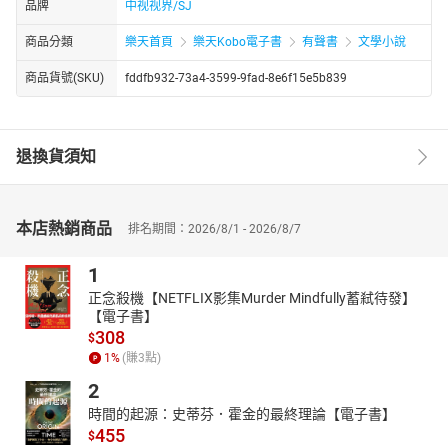
品牌
中视视界/SJ
商品分類
樂天首頁
樂天Kobo電子書
有聲書
文學小說
商品貨號(SKU)
fddfb932-73a4-3599-9fad-8e6f15e5b839
退換貨須知
本店熱銷商品
排名期間：2026/8/1 - 2026/8/7
1
正念殺機【NETFLIX影集Murder Mindfully蓄弒待發】
【電子書】
308
$
1
%
(賺
3
點)
2
時間的起源：史蒂芬．霍金的最終理論【電子書】
455
$