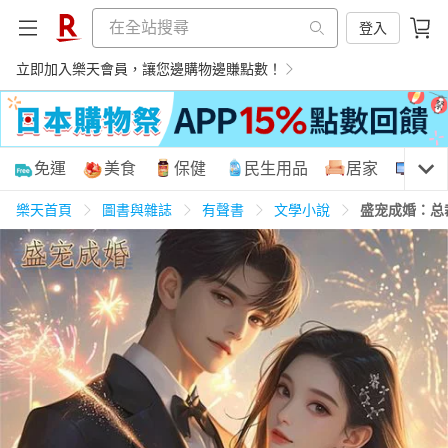
登入
立即加入樂天會員，讓您邊購物邊賺點數！
購物網分類
免運
美食
保健
民生用品
居家
3C
樂天首頁
圖書與雜誌
有聲書
文學小說
盛宠成婚：总
天天免運
美食蛋糕
養生保健
民生用品
居家生活
3C家電
運動休閒
親子玩具
女裝
男裝
化妝保養
情趣用品