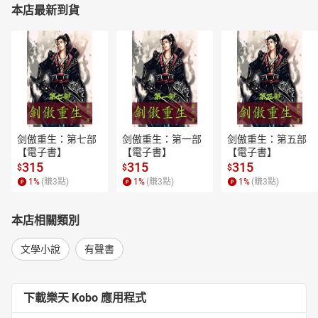
本店最新到貨
剑傲重生：第七部
剑傲重生：第一部
剑傲重生：第五部
【電子書】
【電子書】
【電子書】
315
315
315
$
$
$
1
%
(賺
3
點)
1
%
(賺
3
點)
1
%
(賺
3
點)
本店相關類別
文學小說
有聲書
下載樂天 Kobo 應用程式