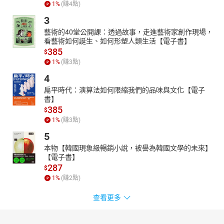
1
%
(賺
4
點)
3
藝術的40堂公開課：透過故事，走進藝術家創作現場，
看藝術如何誕生、如何形塑人類生活【電子書】
385
$
1
%
(賺
3
點)
4
扁平時代：演算法如何限縮我們的品味與文化【電子
書】
385
$
1
%
(賺
3
點)
5
本物【韓國現象級暢銷小說，被譽為韓國文學的未來】
【電子書】
287
$
1
%
(賺
2
點)
查看更多