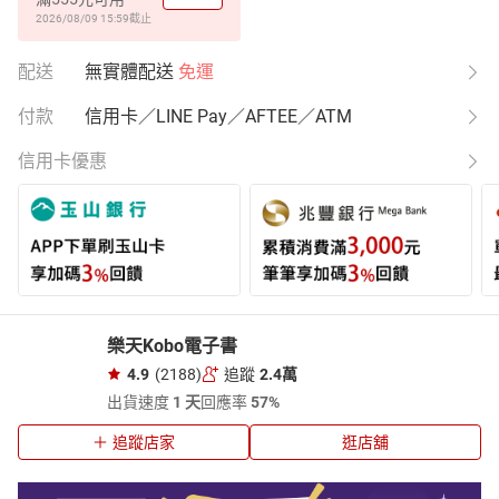
2026/08/09 15:59
截止
配送
無實體配送
免運
付款
信用卡／LINE Pay／AFTEE／ATM
信用卡優惠
樂天Kobo電子書
4.9
(2188)
追蹤
2.4萬
出貨速度
1 天
回應率
57%
追蹤店家
逛店舖