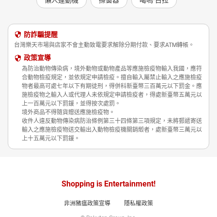
防詐騙提醒
台灣樂天市場與店家不會主動致電要求解除分期付款、要求ATM轉帳。
政策宣導
為防治動物傳染病，境外動物或動物產品等應施檢疫物輸入我國，應符
合動物檢疫規定，並依規定申請檢疫。擅自輸入屬禁止輸入之應施檢疫
物者最高可處七年以下有期徒刑，得併科新臺幣三百萬元以下罰金。應
施檢疫物之輸入人或代理人未依規定申請檢疫者，得處新臺幣五萬元以
上一百萬元以下罰鍰，並得按次處罰。
境外商品不得隨貨贈送應施檢疫物。
收件人違反動物傳染病防治條例第三十四條第三項規定，未將郵遞寄送
輸入之應施檢疫物送交輸出入動物檢疫機關銷燬者，處新臺幣三萬元以
上十五萬元以下罰鍰。
Shopping is Entertainment!
非洲豬瘟政策宣導
隱私權政策