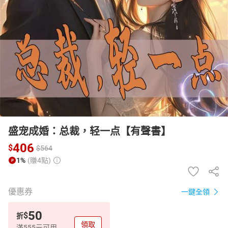
日本購物
電子/紙本書
HOT
盛宠成婚：总裁，轻一点【有聲書】
406
$
$
564
1%
(賺4點)
優惠券
一鍵全領
50
$
折
領取
滿555元可用