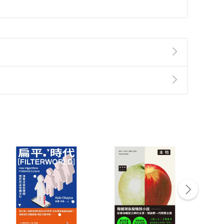
的束縛，為現代人提供了一種更為輕鬆、有趣的學習體
知識，更在無形中吸引了讀者的眼球，讓讀者一看便
易懂的漫畫語言。每一幅畫都經過精心設計和繪製，力
值得一讀的兵法寶典，更是一本能夠啟迪心智、指引人
準則
第
2
條第
5
款之規定，「非以有形媒介提供之數位
，不適用消保法第
19
條第
1
項七日內無條件退貨之規
非以有形媒介提供之數位內容，消費者同意若訂購後
付款
方式
完成
訂單
中點選「瀏覽訂單明細」
>
「申請取消訂單
/
退
Payment
Complete
/退貨。