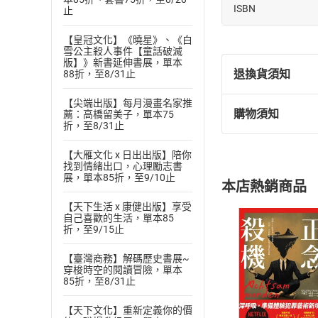
有漫畫吸引。
ISBN
止
本書將古典名著《
驗。書中原本枯燥
【皇冠文化】《曉星》、《白
雪公主殺人事件【童話破滅
懂，一讀便愛。
版】》新書延伸書展，單本
退換貨須知
88折，至8/31止
我們充分考慮現代
求在視覺上給讀者
【尖端出版】每月漫畫名家推
購物須知
生的智慧之書。
薦：高橋留美子，單本75
退換貨規定：
折，至8/31止
(
一
)
依
消費
【大雁文化 x 日出出版】陪你
內容或一經提
找到情緒出口，心理勵志書
購書須知
定。
展，單本85折，至9/10止
本店熱銷商品
(
二
)
消費者
【天下生活 x 康健出版】享受
且已下載
/
存
挑選
商
自己喜歡的生活，單本85
退貨方式：您
折，至9/15止
Choose
貨」，本店鋪
【臺灣商務】解碼歷史書展~
請注意，樂天
穿梭時空的閱讀冒險，單本
購書後，
85折，至8/31止
【天下文化】重新定義你的價