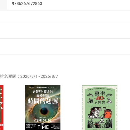
9786267672860
孫子兵法》的精髓以漫畫的形式展現出來，打破了傳統閱讀方式
的文字與生動有趣的漫畫完美結合，不僅深入淺出地講解了兵法
讀者的閱讀習慣和審美需求，將覆雜深奧的兵法原理轉化為通俗
帶來愉悅感，使得整本書充滿了趣味性和可讀性。它不僅是一本
者保護法
第
19
條第
1
項後段
暨
通訊交易解除權合理例外情事適用
供即為完成之線上服務，經消費者事先同意始提供。」 之商品
排名期間：2026/8/1 - 2026/8/7
訂購本店鋪之商品即代表知悉本店鋪所銷售之商品為電子書，屬
取電子書，不得請求退貨退款。
品
放入
購物車
登入
帳號
欲取消訂單或辦理退貨時，請登入樂天市場，並於「我的訂單」
Shopping cart
Login
將依您的申請進行審核，待審核通過後將為您辦理退款事宜。
市場須以整筆訂單為單位進行取消/退貨，恕無法以單支商品取消
如何開始使用？