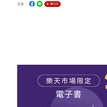
分享：
賺分紅