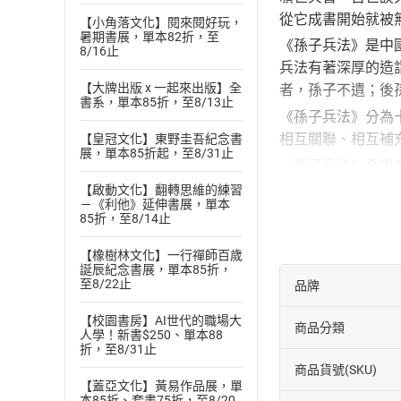
從它成書開始就被
【小角落文化】閱來閱好玩，
暑期書展，單本82折，至
《孫子兵法》是中
8/16止
兵法有著深厚的造
【大牌出版 x 一起來出版】全
者，孫子不遺；後
書系，單本85折，至8/13止
《孫子兵法》分為
相互關聯、相互補
【皇冠文化】東野圭吾紀念書
展，單本85折起，至8/31止
《孫子兵法》全書
多多古今中外的軍
【啟動文化】翻轉思維的練習
－《利他》延伸書展，單本
理、政治、外交、
85折，至8/14止
成長，都需要我們
【橡樹林文化】一行禪師百歲
《孫子兵法》中所
誕辰紀念書展，單本85折，
至8/22止
在當今社會，雖然
品牌
覆雜多變的局勢中
【校園書房】AI世代的職場大
商品分類
為我們的未來發展
人學！新書$250、單本88
折，至8/31止
一本好書應該讓更
商品貨號(SKU)
子兵法》為藍本，
【蓋亞文化】黃易作品展，單
本85折、套書75折，至8/20