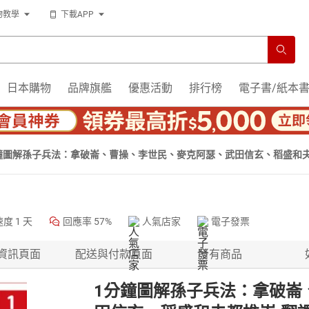
物教學
下載APP
日本購物
品牌旗艦
優惠活動
排行榜
電子書/紙本
鐘圖解孫子兵法：拿破崙、曹操、李世民、麥克阿瑟、武田信玄、稻盛和夫都
！【電子書】
速度
1 天
回應率
57%
人氣店家
電子發票
資訊頁面
配送與付款頁面
所有商品
1分鐘圖解孫子兵法：拿破崙