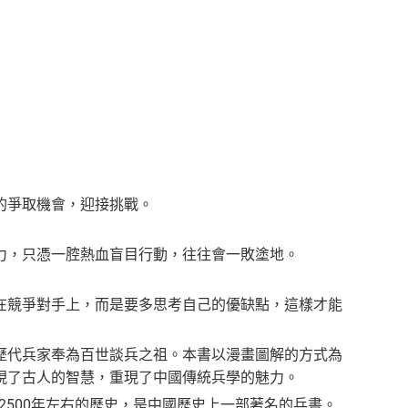
的爭取機會，迎接挑戰。
力，只憑一腔熱血盲目行動，往往會一敗塗地。
在競爭對手上，而是要多思考自己的優缺點，這樣才能
歷代兵家奉為百世談兵之祖。本書以漫畫圖解的方式為
現了古人的智慧，重現了中國傳統兵學的魅力。
2500年左右的歷史，是中國歷史上一部著名的兵書。