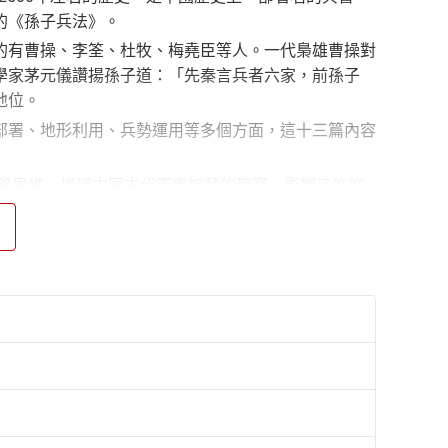
的《孫子兵法》。
的有曹操、李筌、杜牧、梅堯臣等人。一代梟雄曹操對
學家茅元儀讚揚孫子道：「先秦言兵者六家，前孫子
地位。
部署、地形利用、兵勢運用等多個方面，這十三篇內容
戰略思維，堪稱中國古代軍事智慧的瑰寶，影響了許許
各個領域都有著重要的啟示和指導意義，如哲學、心
。在現代社會中，無論是商業競爭、人際交往還是個人
正是我們應對覆雜多變的社會環境的重要武器。
中的智慧依然具有重要的現實意義。它教會人們如何在
孫子兵法》中汲取智慧，將其應用於生活和工作之中，
步，擔心自己讀不懂、看不進去。基於此，我們以《孫
枯燥，而是通俗易懂的；讀者讀起來也不會煩躁，因為