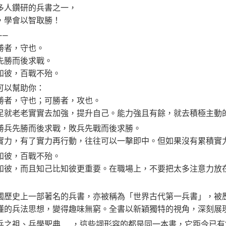
多人鑽研的兵書之一，
，學會以智取勝！
——
勝者，守也。
先勝而後求戰。
知彼，百戰不殆。
可以幫助你：
勝者，守也；可勝者，攻也。
足就老老實實去加強，提升自己。能力強且有餘，就去積極主動
勝兵先勝而後求戰，敗兵先戰而後求勝。
實力，有了實力再行動，往往可以一擊即中。但如果沒有累積實
知彼，百戰不殆。
知彼，而且知己比知彼更重要。在職場上，不要把太多注意力放
國歷史上一部著名的兵書，亦被稱為「世界古代第一兵書」，被
懂的兵法思想，變得趣味無窮。全書以新穎獨特的視角，深刻展
兵之祖、兵學聖典……，這些詞形容的都是同一本書，它距今已有