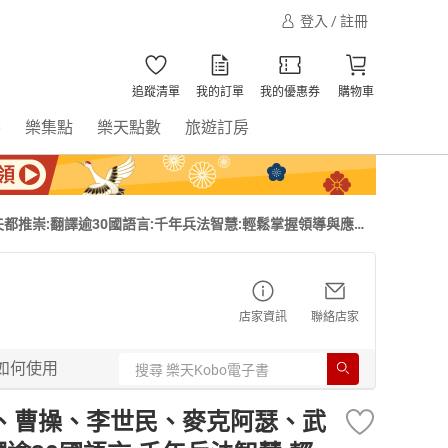
登入 / 註冊
追蹤清單
我的訂單
我的優惠券
購物車
書
樂集點
樂天點數
旅遊訂房
推崇:翻譯逾30國語言:千年兵法智慧:輕鬆掌握領導與應變
店家資訊
聯絡店家
如何使用
、曹操、李世民、麥克阿瑟、武