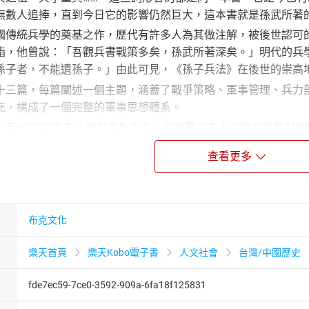
無數人追捧，直到今日它的影響仍然巨大，這本書就是孫武所著
國傳統兵學的奠基之作，歷代有許多人為其做注解，被後世認可
詣，他曾說：「吾觀兵書戰策多矣，孫武所著深矣。」明代的兵
孫子者，不能遺孫子。」由此可見，《孫子兵法》在後世的崇高
十三篇，每篇闡述一個主題，涵蓋了戰爭策略、軍事管理、兵力
充，構成了一個完整的軍事思想體系。
只有6000字左右，雖然字數不多，卻凝聚了古人深邃的謀略與
事家。但它不僅僅是一部軍事策略的經典之作，也對現代社會的
查看更多
經營、管理等方面，為現代人提供了寶貴的思維方式和應對策略
具備高超的智慧和策略。
蘊含的「兵者，詭道也」、 「知己知彼，百戰不殆」等思想，
戰爭的形式和手段已經發生了翻天覆地的變化，但《孫子兵法》
布克文化
保持冷靜和清醒，如何在困境中尋求突破和轉機。我們可以從《
樂天首頁
樂天Kobo電子書
人文社會
台灣/中國歷史
提供有益的啟示。
多人閱讀，但大多數人會因為《孫子兵法》是文言文，而望而卻
fde7ec59-7ce0-3592-909a-6fa18f125831
策劃了這本，全書以新穎有趣的視角開啟，在本書中，文字不再