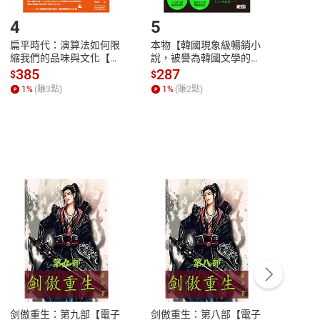
登入帳號，下載書籍後看書
4
5
6
扁平時代：演算法如何限
本物【韓國現象級暢銷小
蛋白
縮我們的品味與文化【電
說，被譽為韓國文學的未
版）─
子書】
來】【電子書】
秘密
385
287
24
$
$
$
一本
1
%
(賺
3
點)
1
%
(賺
2
點)
1
%
客服資訊
豫期
服務時間：週一到週五 10:00-12:00、
易解
13:00-17:00 (國定假日及例假日休息)
剑傲重生：第九部【電子
剑傲重生：第八部【電子
潜水史