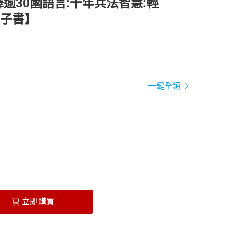
逾30國語言:千年兵法智慧:輕
子書】
一鍵全領
立即購買