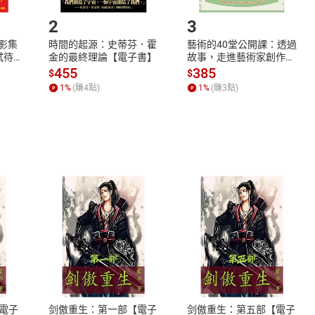
.選擇閱讀載具
Step2.
2
3
X影集
時間的起源：史蒂芬．霍
藝術的40堂公開課：透過
蓄弒待
金的最終理論【電子書】
故事，走進藝術家創作現
場，看藝術如何誕生、如
455
385
$
$
何形塑人類生活【電子
1
%
(賺
4
點)
1
%
(賺
3
點)
書】
式
退換貨規範
、LINE PAY、AFTEE
本店是否提供消費者保護法七日猶
之權利，遽消費者保護法及通訊交
電子
剑傲重生：第一部【電子
剑傲重生：第五部【電子