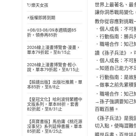
世界上最著名、最
💘樂天女孩
讓你洞悉戰局變化
⚡版權即將到期
教你從容應對挑戰
．個人成長：不可
⭐08/03-08/09本週精選85
折，領券再85折
．行動指南：勝兵
．職場合作：知己
2026線上漫畫博覽會-漫畫，
單本79折起，至8/15止
讀《孫子兵法》，
．個人成長：不可
2026線上漫畫博覽會-輕小
→知道自己能力不
說，單本79折起，至8/15止
．行動指南：是故
【臉譜出版】出版社推薦，單
→做事之前先累積
本85折，至8/8止
．職場合作：知己
【皇冠文化】哈利波特繁體中
→孫子強調要知己
文版系列，單本88折，套書
百戰百勝。
82折起，至8/31止
《孫子兵法》是我
【高寶書版】馬伯庸《桃花源
切入點，使晦澀難
沒事兒》系列延伸書展，單本
85折起，至8/25止
曠世兵書、百世談