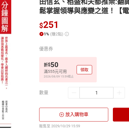
田信玄、稻盛和夫都推崇:翻譯
鬆掌握領導與應變之道！【電
251
$
1%
(賺2點)
優惠券
50
$
折
領取
滿555元可用
2026/08/09 15:59
截止
數量
放入購物車
販售至 2029/10/29 15:59