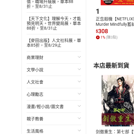
Step1
值，職場升級展，單本88
折，至8/31止
1
【天下文化】理解今天，才能
正念殺機【NETFLI
預見明天。世界變局展，單本
Murder Mindfully
88折，至8/31止
發】【電子書】
308
$
1
%
(賺
3
點)
【麥田出版】人文社科展，單
本85折，至8/29止
商業理財
本店最新到貨
文學小說
投資理財
人文社會
經濟/趨勢
歐美文學
心理勵志
財務/金融
日本文學
國際關係
漫畫/輕小說/圖文書
管理/領導
韓國文學
政治
心靈成長/情緒
付款方
親子教養
職場工作術
華文文學
社會科學
人際關係
輕小說
ATM轉帳、信用卡
生活風格
成功法
經典文學
台灣/中國歷史
兩性關係
奇幻/科幻
教育現場
剑傲重生：第七部【