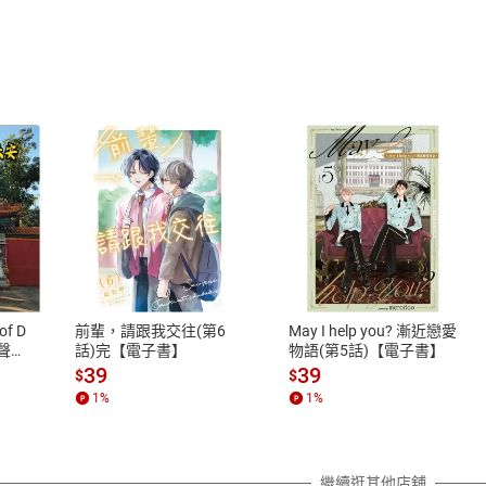
ou Escape? 密室逃脫：挑戰你的極限
An Egg-cellent Way to Live Your Life 一天一顆蛋 醫
 Than 5 Billion Smartphones Became Waste in 2022
Sets World Record for Longest Passenger Train 2. 瑞士創世
se of Fake Items Online 網路購物 安能辨真假？
 The Benefits of a Security Blanket 小被被 就是要它
Is Helping Find Family Members from the Holocaus
stone: America’s First National Park 飛美國史上第一
opulation Hits 8 Billion 全球人口突破 80 億
式
退換貨規範
nt Panda: A Bear Like No Other 「熊」古錐的貓熊
、LINE PAY、AFTEE
本店是否提供消費者保護法七日猶
und Comes Alive for Smartphone Addicts 為低頭族而生的
之權利，遽消費者保護法及通訊交
of D
前輩，請跟我交往(第6
May I help you? 漸近戀愛
除權合理例外情事適用準則，依商
有聲
話)完【電子書】
物語(第5話)【電子書】
全程英文講解 The Evolution of the Cinema: How Ha
質各有不同規定。詳細退換貨說明
39
39
$
$
 The Evolution of the Cinema: How Has It Cha
照各商品說明。
1
%
1
%
acted Walking 行人低頭族 危機四伏！
詳細說明
g a New Smartphone 買一支新手機！
ys of Camping, However You Do It 露營的樂趣，怎麼做都開
繼續逛其他店舖