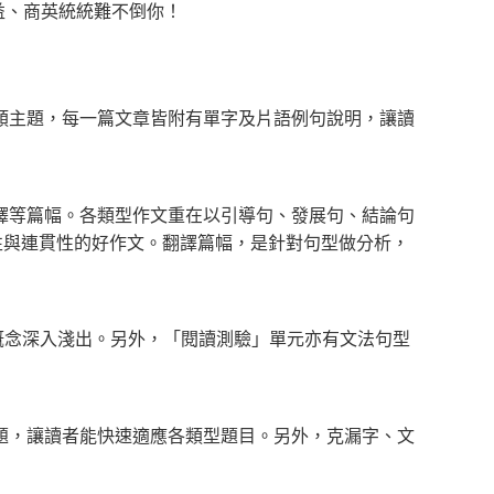
益、商英統統難不倒你！
類主題，每一篇文章皆附有單字及片語例句說明，讓讀
譯等篇幅。各類型作文重在以引導句、發展句、結論句
輯性與連貫性的好作文。翻譯篇幅，是針對句型做分析，
概念深入淺出。另外，「閱讀測驗」單元亦有文法句型
題，讓讀者能快速適應各類型題目。另外，克漏字、文