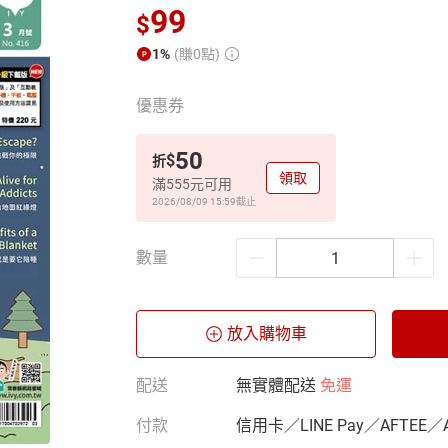
99
$
1%
(賺0點)
優惠券
50
$
折
領取
滿555元可用
2026/08/09 15:59
截止
數量
放入購物車
配送
無實體配送
免運
付款
信用卡／LINE Pay／AFTEE／