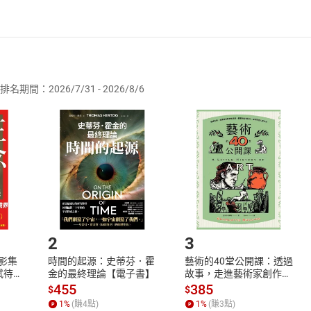
者保護法
第
19
條第
1
項後段
暨
通訊交易解除權合理例外情事適用
供即為完成之線上服務，經消費者事先同意始提供。」 之商品
of Analytical English is full of engaging articles you will surel
wing in popularity all around the world. After reading, you are sure
排名期間：2026/7/31 - 2026/8/6
訂購本店鋪之商品即代表知悉本店鋪所銷售之商品為電子書，屬
ribes one of America’s most iconic places. Nature lovers will be 
取電子書，不得請求退貨退款。
reat outdoors is “The Joys of Camping, However You Do It,” which
品
放入
購物車
登入
帳號
欲取消訂單或辦理退貨時，請登入樂天市場，並於「我的訂單」
in learning about cute animals, then “The Giant Panda: A Bear Lik
Shopping cart
Login
將依您的申請進行審核，待審核通過後將為您辦理退款事宜。
ything there is to know about pandas. “The Evolution of the Cine
市場須以整筆訂單為單位進行取消/退貨，恕無法以單支商品取消
n discovering how the movie industry has grown and the drastic 
如何開始使用？
ntastic articles in the March issue of Analytical English.
.選擇閱讀載具
Step2.
2
3
President Zelenskyy Selected as Time’s 2022 Person of the
X影集
時間的起源：史蒂芬．霍
藝術的40堂公開課：透過
and How to Dispose of Unused Medicine 別亂丟！ 廢
蓄弒待
金的最終理論【電子書】
故事，走進藝術家創作現
場，看藝術如何誕生、如
455
385
$
$
何形塑人類生活【電子
Tires with No Air Be the New Thing? 無空氣輪胎 讓你不再
1
%
(賺
4
點)
1
%
(賺
3
點)
書】