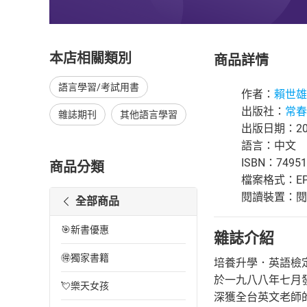
本店相關類別
商品詳情
語言學習/考試用書
作者：
賴世雄
出版社：
常春
雜誌期刊
其他語言學習
出版日期：202
語言：中文
ISBN：74951
商品分類
檔案格式：EP
閱讀裝置：閱讀器
全部商品
🎯新書優惠
雜誌介紹
🉐獨家書籍
培養升學．英語檢定
於一九八八年七月
💘樂天女孩
深獲全台英文老師