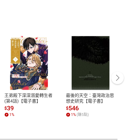
生不用看
 1. 2022 年：五十多億支手機成為垃圾
界最長火車紀錄！
陪睡
t AI 再記一功！ 協尋大屠殺受難者
座國家公園―― 黃石國家公園
客服資訊
豫期
服務時間：週一到週五 10:00-12:00、
地面紅綠燈
易解
13:00-17:00 (國定假日及例假日休息)
王弟殿下深深溺愛轉生者
最後的天空：臺灣政治思
鬼島
品性
客服電話：0080-1857077
(第4話)【電子書】
想史研究【電子書】
小事
s It Changed? 你不可不知的電影院演進史黃
請參
客服信箱：
聯絡店家
39
546
33
$
$
$
nged? 你不可不知的電影院演進史黃
1
%
1
%
(賺
5
點)
1
%
心！