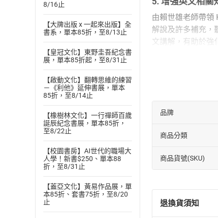
5. 增強英文相
8/16止
由賴世雄老師帶領 Ka
【大牌出版 x 一起來出版】全
解說及許多補充，
書系，單本85折，至8/13止
文講解，有助於強
【皇冠文化】東野圭吾紀念書
封面故事
展，單本85折起，至8/31止
文意選填
【啟動文化】翻轉思維的練習
The Joys of Campi
－《利他》延伸書展，單本
85折，至8/14止
露營的樂趣，怎麼
品牌
克漏字
【橡樹林文化】一行禪師百歲
誕辰紀念書展，單本85折，
Can You Escape?
至8/22止
商品分類
密室逃脫：挑戰你
【校園書房】AI世代的職場大
克漏字
商品貨號(SKU)
人學！新書$250、單本88
The Ground Comes 
折，至8/31止
為低頭族而生的地
【蓋亞文化】黃易作品展，單
混合題型
本85折、套書75折，至8/20
止
退換貨須知
The Benefits of a S
小被被 就是要它