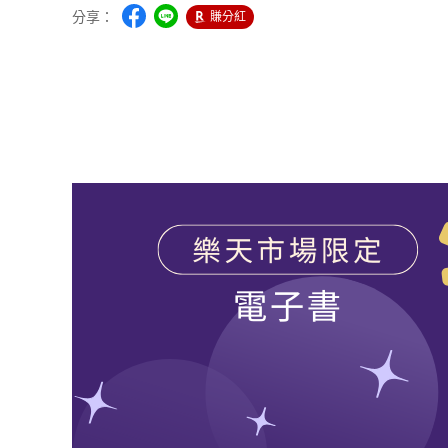
分享：
賺分紅