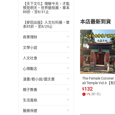
【克漏字】 Can Y
【天下文化】理解今天，才能
預見明天。世界變局展，單本
【科普園地】 素養補充站 
88折，至8/31止
【新聞集錦】 1. More
本店最新到貨
2. Switzerland 
【麥田出版】人文社科展，單
本85折，至8/29止
【主題寫作】 The Ri
【混合題型】 全程英文講解
商業理財
【篇章結構】 How AI 
文學小說
投資理財
【歷史迴廊】 Yellow
【新聞英語】 Global P
付款方
人文社會
經濟/趨勢
歐美文學
【閱讀測驗】 The Gia
【解析文法】
ATM轉帳、信用卡
心理勵志
財務/金融
日本文學
國際關係
【克漏字】 The Gro
The Female Coroner 
漫畫/輕小說/圖文書
管理/領導
韓國文學
政治
心靈成長/情緒
【翻譯】
ali Temple Vol.6【
【混合題型】 素養補充站 
書】
132
$
親子教養
職場工作術
華文文學
社會科學
人際關係
輕小說
【混合題型】 全程英文講解
1
%
(賺
1
點)
【圖片寫作】 Distr
生活風格
成功法
經典文學
台灣/中國歷史
兩性關係
奇幻/科幻
教育現場
【圖表寫作】 Buyin
醫療保健
行銷/廣告
成長/家庭生活小說
日/韓歷史
心理學
愛情故事
兒童文學/故事
飲食/食譜
【文意選填】 The Jo