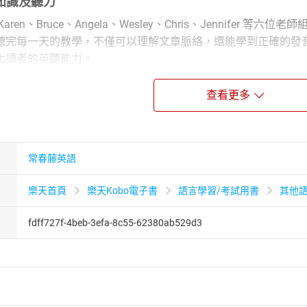
關知識及聽力
ren、Bruce、Angela、Wesley、Chris、Jennife
聽完每一天的教學，不僅可以理解文章脈絡，還能學到正確的發
化讀者的英聽能力。
查看更多
ng, However You Do It
做都開心！
常春藤英語
樂天首頁
樂天Kobo電子書
語言學習/考試用書
其他
的極限
fdff727f-4beb-3efa-8c55-62380ab529d3
Alive for Smartphone Addicts
面紅綠燈
ecurity Blanket
陪睡