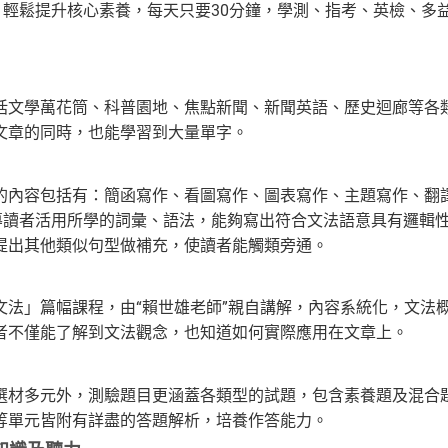
綱，輕鬆提升核心素養，每天只要30分鐘，學測、指考、英檢、多
括文學萬花筒、科普園地、焦點新聞、新聞英語、歷史迴廊等各
文章的同時，也能學習到大量單字。
的內容包括有：簡函寫作、看圖寫作、圖表寫作、主題寫作、翻
，引導讀者活用所學的詞彙、語法，能夠寫出符合文法語意具有邏
提出其他類似句型做補充，使讀者能觸類旁通。
文法」篇幅課程，由“賴世雄老師”親自講解，內容系統化，文法
者不僅能了解到文法觀念，也知道如何實際應用在文章上。
選材多元外，測驗題目更涵蓋各類型的試題，包含素養題及混合
等單元皆附有詳盡的答題解析，培養作答能力。