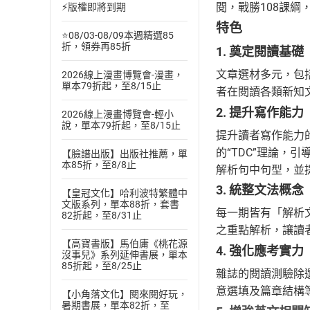
閱，戰勝108課
⚡版權即將到期
特色
⭐08/03-08/09本週精選85
折，領券再85折
1. 奠定閱讀基礎
文章選材多元，包
2026線上漫畫博覽會-漫畫，
單本79折起，至8/15止
者在閱讀各類新知
2. 提升寫作能力
2026線上漫畫博覽會-輕小
說，單本79折起，至8/15止
提升讀者寫作能力
的“TDC”理論
【臉譜出版】出版社推薦，單
本85折，至8/8止
解析句中句型，並
3. 統整文法概念
【皇冠文化】哈利波特繁體中
文版系列，單本88折，套書
每一期皆有「解析
82折起，至8/31止
之重點解析，讓讀
【高寶書版】馬伯庸《桃花源
4. 強化應考實力
沒事兒》系列延伸書展，單本
85折起，至8/25止
雜誌的閱讀測驗除
意選填及篇章結構
【小角落文化】閱來閱好玩，
暑期書展，單本82折，至