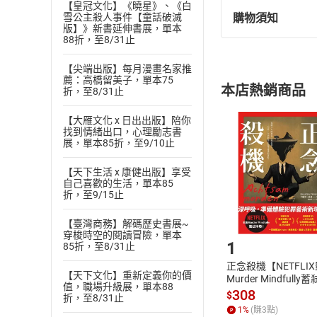
【皇冠文化】《曉星》、《白
編者的話
購物須知
雪公主殺人事件【童話破滅
退換貨規定：
版】》新書延伸書展，單本
88折，至8/31止
(
一
)
依
消費
March 2023
內容或一經提
This month’s issue 
【尖端出版】每月漫畫名家推
購書須知
定。
薦：高橋留美子，單本75
activity that is gro
本店熱銷商品
折，至8/31止
(
二
)
消費者
National Park” desc
且已下載
/
存
interested in the g
挑選
商
【大雁文化 x 日出出版】陪你
找到情緒出口，心理勵志書
退貨方式：您
someone interested 
Choose
展，單本85折，至9/10止
貨」，本店鋪
will teach you ever
請注意，樂天
anyone interested i
【天下生活 x 康健出版】享受
購書後，
自己喜歡的生活，單本85
just a few of the fa
折，至9/15止
Analytical Editors
Step1
【臺灣商務】解碼歷史書展~
雜誌目錄
穿梭時空的閱讀冒險，單本
1
85折，至8/31止
【焦點新聞】 Ukrainian 
正念殺機【NETFLI
【文意選填】 Where 
【天下文化】重新定義你的價
Murder Mindfully
值，職場升級展，單本88
【詞彙測驗】
發】【電子書】
308
$
折，至8/31止
【閱讀測驗】 TWill 
1
%
(賺
3
點)