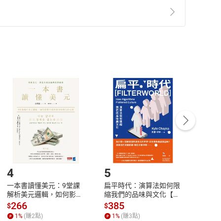
準則
第
2
條第
5
款之規定，「非以有形媒介提供之數位
，不適用消保法第
19
條第
1
項七日內無條件退貨之規
y enjoy. For example, “Can You Escape?” looks at a fun
 to want to give it a try. “Yellowstone: America’s First
非以有形媒介提供之數位內容，消費者同意若訂購後
fascinated by it. Another good article for those
 lists many different ways to go camping. If you are
付款
方式
完成
訂單
中點選「瀏覽訂單明細」
>
「申請取消訂單
/
退
e No Other” is the perfect article for you. Reading it
Payment
Complete
ma: How Has It Changed?” is a great article for
/退貨。
changes that are taking place right now. These are
登入帳號，下載書籍後看書
4
5
6
 Year
一本書讀懂美元：9堂課
扁平時代：演算法如何限
本物
棄藥物的正確丟棄法
解析美元邏輯，如何影響
縮我們的品味與文化【電
說，
全球經濟和每個人的投資
子書】
來】
266
385
28
$
$
$
【電子書】
擔心爆胎！
1
%
(賺
2
點)
1
%
(賺
3
點)
1
%