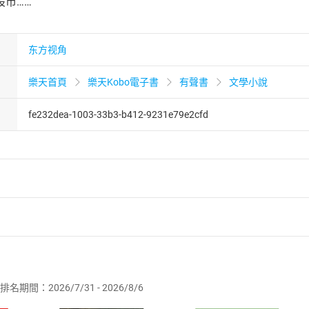
股市……
东方视角
樂天首頁
樂天Kobo電子書
有聲書
文學小說
fe232dea-1003-33b3-b412-9231e79e2cfd
者保護法
第
19
條第
1
項後段
暨
通訊交易解除權合理例外情事適用
供即為完成之線上服務，經消費者事先同意始提供。」 之商品
排名期間：2026/7/31 - 2026/8/6
訂購本店鋪之商品即代表知悉本店鋪所銷售之商品為電子書，屬
取電子書，不得請求退貨退款。