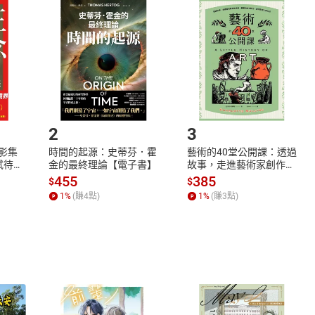
品
放入
購物車
登入
帳號
欲取消訂單或辦理退貨時，請登入樂天市場，並於「我的訂單」
Shopping cart
Login
將依您的申請進行審核，待審核通過後將為您辦理退款事宜。
市場須以整筆訂單為單位進行取消/退貨，恕無法以單支商品取消
如何開始使用？
.選擇閱讀載具
Step2.
2
3
X影集
時間的起源：史蒂芬．霍
藝術的40堂公開課：透過
蓄弒待
金的最終理論【電子書】
故事，走進藝術家創作現
場，看藝術如何誕生、如
455
385
$
$
何形塑人類生活【電子
1
%
(賺
4
點)
1
%
(賺
3
點)
書】