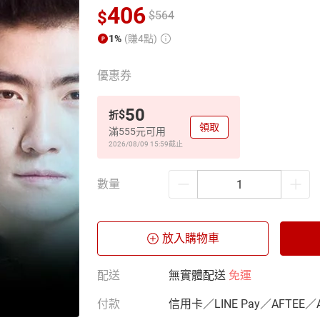
406
$
$
564
1%
(賺4點)
優惠券
50
$
折
領取
滿555元可用
2026/08/09 15:59
截止
數量
放入購物車
配送
無實體配送
免運
付款
信用卡／LINE Pay／AFTEE／