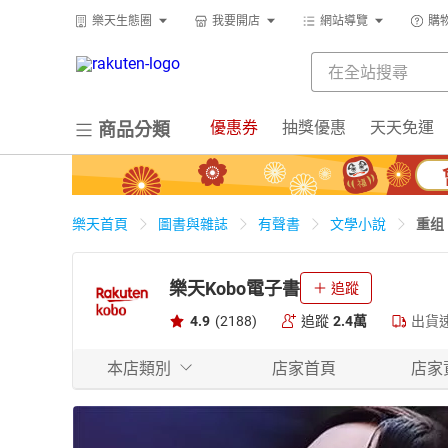
樂天生態圈
我要開店
網站導覽
購
優惠券
抽獎優惠
天天免運
商品分類
重组
樂天首頁
圖書與雜誌
有聲書
文學小說
樂天Kobo電子書
追蹤
4.9
(2188)
追蹤
2.4萬
出貨
本店類別
店家首頁
店家