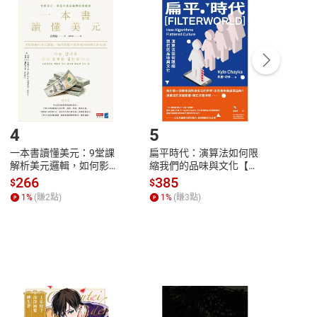
付款
方式
完成
訂單
中點選「瀏覽訂單明細」
>
「申請取消訂單
/
退
Payment
Complete
/退貨。
登入帳號，下載書籍後看書
4
5
6
一本書讀懂美元：9堂課
扁平時代：演算法如何限
本物
解析美元邏輯，如何影響
縮我們的品味與文化【電
說，
全球經濟和每個人的投資
子書】
來】
266
385
28
$
$
$
【電子書】
1
%
(賺
2
點)
1
%
(賺
3
點)
1
%