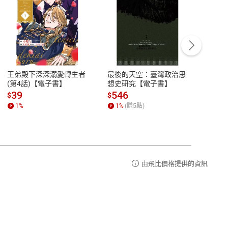
客服資訊
豫期
服務時間：週一到週五 10:00-12:00、
易解
13:00-17:00 (國定假日及例假日休息)
王弟殿下深深溺愛轉生者
最後的天空：臺灣政治思
鬼島
品性
客服電話：0080-1857077
(第4話)【電子書】
想史研究【電子書】
小事
請參
客服信箱：
聯絡店家
39
546
33
$
$
$
1
%
1
%
(賺
5
點)
1
%
由飛比價格提供的資訊