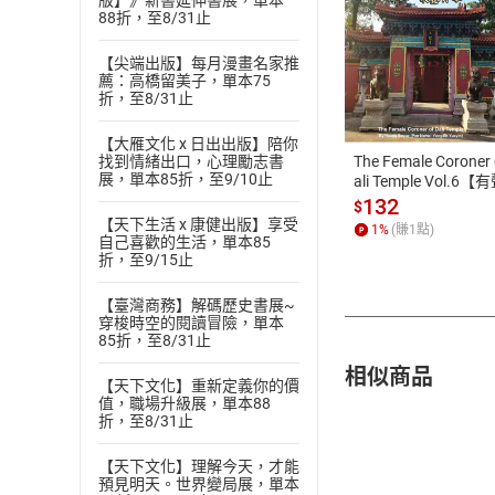
版】》新書延伸書展，單本
88折，至8/31止
【尖端出版】每月漫畫名家推
付款方
薦：高橋留美子，單本75
折，至8/31止
ATM轉帳、信用卡
【大雁文化 x 日出出版】陪你
The Female Coroner 
找到情緒出口，心理勵志書
展，單本85折，至9/10止
ali Temple Vol.6【
書】
132
$
【天下生活 x 康健出版】享受
1
%
(賺
1
點)
自己喜歡的生活，單本85
折，至9/15止
【臺灣商務】解碼歷史書展~
穿梭時空的閱讀冒險，單本
85折，至8/31止
相似商品
【天下文化】重新定義你的價
值，職場升級展，單本88
折，至8/31止
【天下文化】理解今天，才能
預見明天。世界變局展，單本