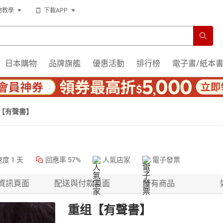
物教學
下載APP
日本購物
品牌旗艦
優惠活動
排行榜
電子書/紙本
【有聲書】
速度
1 天
回應率
57%
人氣店家
電子發票
資訊頁面
配送與付款頁面
所有商品
重组【有聲書】