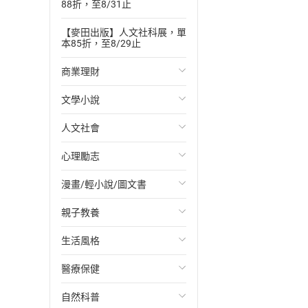
88折，至8/31止
【麥田出版】人文社科展，單
本85折，至8/29止
商業理財
文學小說
投資理財
人文社會
經濟/趨勢
歐美文學
心理勵志
財務/金融
日本文學
國際關係
漫畫/輕小說/圖文書
管理/領導
韓國文學
政治
心靈成長/情緒
親子教養
職場工作術
華文文學
社會科學
人際關係
輕小說
生活風格
成功法
經典文學
台灣/中國歷史
兩性關係
奇幻/科幻
教育現場
醫療保健
行銷/廣告
成長/家庭生活小說
日/韓歷史
心理學
愛情故事
兒童文學/故事
飲食/食譜
自然科普
傳記
懸疑/推理小說
其他歷史/史學
職場/社會寫實
兒童科普/學習
健身/美顏
健康/養生