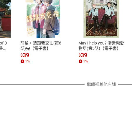
式
退換貨規範
、LINE PAY、AFTEE
本店是否提供消費者保護法七日猶
之權利，遽消費者保護法及通訊交
of D
前輩，請跟我交往(第6
May I help you? 漸近戀愛
除權合理例外情事適用準則，依商
有聲
話)完【電子書】
物語(第5話)【電子書】
質各有不同規定。詳細退換貨說明
39
39
$
$
照各商品說明。
1
%
1
%
詳細說明
繼續逛其他店舖