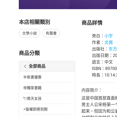
本店相關類別
商品詳情
文學小說
有聲書
旁白：
小宇
作者：
文茜
出版社：
东方
商品分類
出版日期：202
語言：中文
全部商品
ISBN：89700
時長：10:14:
🎯新書優惠
🉐獨家書籍
内容简介：
这是中国首部直面
💘樂天女孩
男主人公宋杨第一
⚡版權即將到期
起来，但因为和公