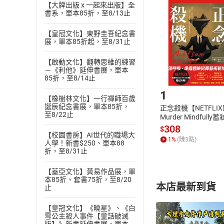
挑選
商
【大牌出版 x 一起來出版】全
書系，單本85折，至8/13止
退貨方式：您
Choose
貨」，本店鋪
【皇冠文化】東野圭吾紀念書
請注意，樂天
展，單本85折起，至8/31止
購書後，
【啟動文化】翻轉思維的練習
－《利他》延伸書展，單本
Step1
85折，至8/14止
1
【橡樹林文化】一行禪師百歲
誕辰紀念書展，單本85折，
正念殺機【NETFLI
至8/22止
Murder Mindfully
發】【電子書】
308
$
【校園書房】AI世代的職場大
1
%
(賺
3
點)
人學！新書$250、單本88
折，至8/31止
【蓋亞文化】黃易作品展，單
本85折、套書75折，至8/20
本店最新到貨
止
【皇冠文化】《曉星》、《白
雪公主殺人事件【童話破滅