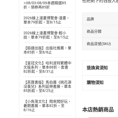
他把剩下的钱投入
⭐08/03-08/09本週精選85
折，領券再85折
2026線上漫畫博覽會-漫畫，
品牌
單本79折起，至8/15止
商品分類
2026線上漫畫博覽會-輕小
說，單本79折起，至8/15止
商品貨號(SKU)
【臉譜出版】出版社推薦，單
本85折，至8/8止
【皇冠文化】哈利波特繁體中
文版系列，單本88折，套書
退換貨須知
82折起，至8/31止
【高寶書版】馬伯庸《桃花源
購物須知
退換貨規定：
沒事兒》系列延伸書展，單本
85折起，至8/25止
(
一
)
依
消費
內容或一經提
【小角落文化】閱來閱好玩，
購書須知
定。
暑期書展，單本82折，至
本店熱銷商品
8/16止
(
二
)
消費者
且已下載
/
存