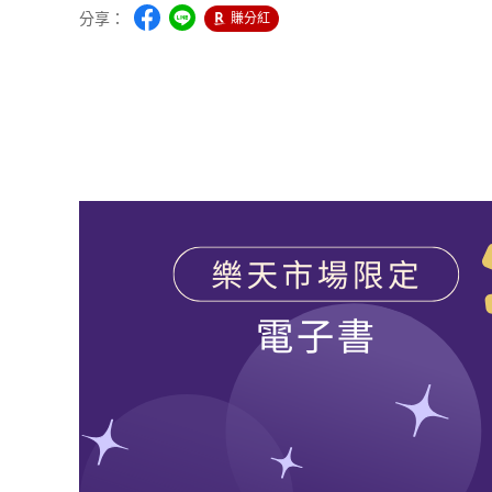
分享：
賺分紅