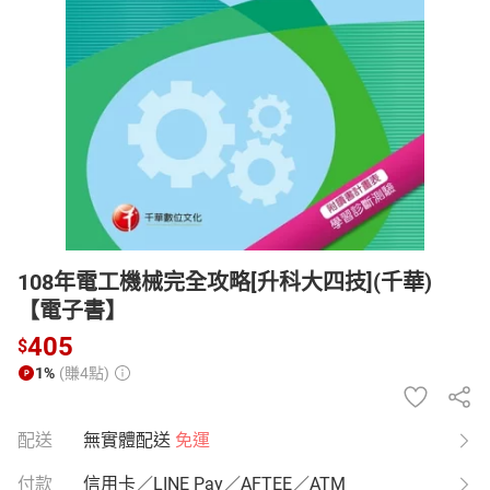
日本購物
電子/紙本書
HOT
108年電工機械完全攻略[升科大四技](千華)
【電子書】
405
$
1%
(賺4點)
配送
無實體配送
免運
付款
信用卡／LINE Pay／AFTEE／ATM