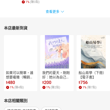
1
%
(賺
3
點)
查看更多
本店最新到貨
如果可以簡單，誰
我們的夏天，剛剛
船山易學（下冊）
想要複雜（暢銷經
好：她以為自己只
【電子書】
典新編版）【電子
是逃離一段失敗的
480
200
756
$
$
$
書】
愛，卻在薰衣草盛
1
%
(賺
4
點)
1
%
(賺
2
點)
1
%
(賺
7
點)
開的山裡，重新學
會愛人，也學會把
自己留在幸福裡。
本店相關類別
【電子書】