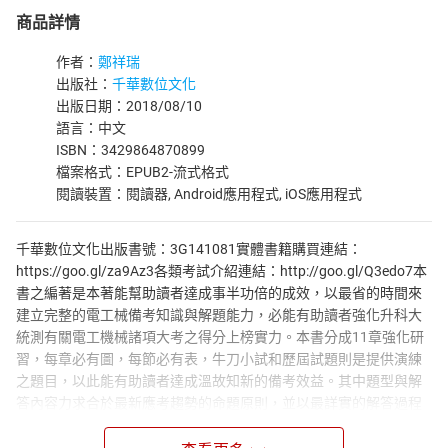
商品詳情
作者：
鄭祥瑞
出版社：
千華數位文化
出版日期：2018/08/10
語言：中文
ISBN：3429864870899
檔案格式：EPUB2-流式格式
閱讀裝置：閱讀器, Android應用程式, iOS應用程式
千華數位文化出版書號：3G141081實體書籍購買連結：
https://goo.gl/za9Az3各類考試介紹連結：http://goo.gl/Q3edo7本
書之編著是本著能幫助讀者達成事半功倍的成效，以最省的時間來
建立完整的電工械備考知識與解題能力，必能有助讀者強化升科大
統測有關電工機械諸項大考之得分上榜實力。本書分成11章強化研
習，每章必有圖，每節必有表，牛刀小試和歷屆試題則是提供演練
之題目，以此能有助讀者達成溫故知新的備考效益。其中題型與解
答內容力求合於最新應考趨勢的命題原則，並以最詳實的解答過程
以利讀者自我檢測後方便核答，相信對解題實力之提升定大有可
為。本書之試題完全是參考最新電工機械之課綱內容來設計出題，