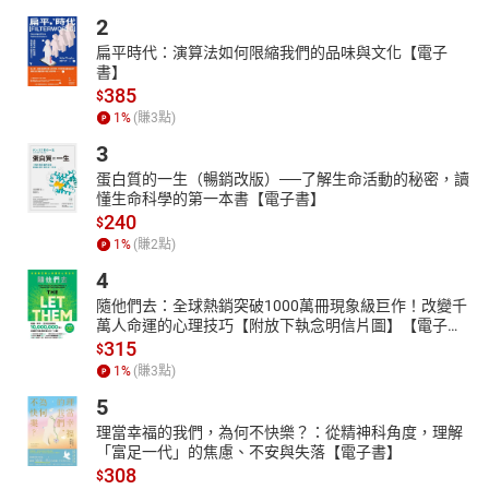
2
扁平時代：演算法如何限縮我們的品味與文化【電子
書】
385
$
1
%
(賺
3
點)
3
蛋白質的一生（暢銷改版）──了解生命活動的秘密，讀
懂生命科學的第一本書【電子書】
240
$
1
%
(賺
2
點)
4
隨他們去：全球熱銷突破1000萬冊現象級巨作！改變千
萬人命運的心理技巧【附放下執念明信片圖】【電子
書】
315
$
1
%
(賺
3
點)
5
理當幸福的我們，為何不快樂？：從精神科角度，理解
「富足一代」的焦慮、不安與失落【電子書】
308
$