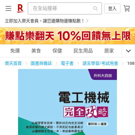
登入
立即加入樂天會員，讓您邊購物邊賺點數！
購物網分類
免運
美食
保健
民生用品
居家
3C
樂天首頁
圖書與雜誌
電子書
語言學習/考試用書
10
天天免運
美食蛋糕
養生保健
民生用品
居家生活
3C家電
運動休閒
親子玩具
女裝
男裝
化妝保養
情趣用品