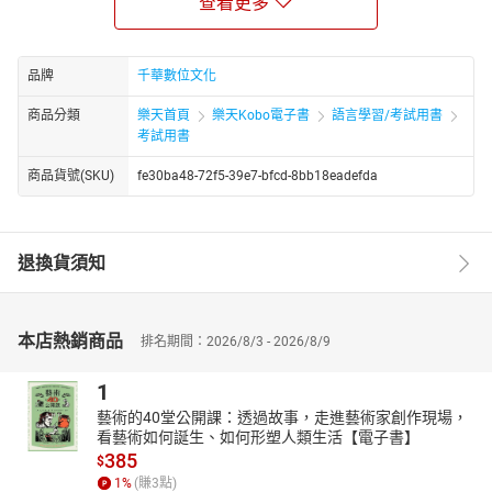
查看更多
且加上筆者多年來輔導考生應試之心得所結合而呈現予讀者。主要
是由歷年考題之研習觀摩中了解試題命定之趨勢與出法，緊接著讓
讀者研習各章常考主要題型且列舉各種可能考出的模擬猜題。如此
品牌
千華數位文化
按部就班研習後，肯定對應考試題型式的熟悉度有大大提升，則高
商品分類
樂天首頁
樂天Kobo電子書
語言學習/考試用書
分上榜可期。本書的特色在於：1.將繁瑣的定義及抽象的機械構
考試用書
造，盡可能地利用圖示來搭配說明。2.雜亂的動作流程和工作原
理，以表格分項敘述，將觀念組織系統化。3.解題掌握SOP，強化
商品貨號(SKU)
fe30ba48-72f5-39e7-bfcd-8bb18eadefda
因果關係，擺脫無章法的解題方式。4.作者多年教學經驗下所自創
的獨家記憶口訣。
退換貨須知
本店熱銷商品
排名期間：2026/8/3 - 2026/8/9
1
藝術的40堂公開課：透過故事，走進藝術家創作現場，
看藝術如何誕生、如何形塑人類生活【電子書】
385
$
1
%
(賺
3
點)