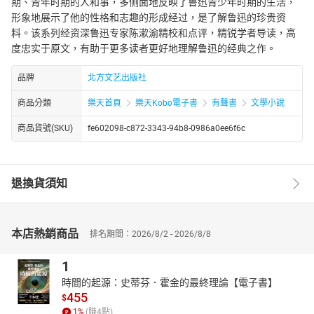
期、青年时期的人和事，多侧面地反映了鲁迅青少年时期的生活，
形象地展示了他的性格和志趣的形成经过，是了解鲁迅的珍贵资
料。该系列经资深鲁迅专家陈漱渝精校和点评，精锐学者导读，高
度忠实于原文，有助于更多读者更好地理解鲁迅的经典之作。
品牌
北方文艺出版社
商品分類
樂天首頁
樂天Kobo電子書
有聲書
文學小說
商品貨號(SKU)
fe602098-c872-3343-94b8-0986a0ee6f6c
退換貨須知
本店熱銷商品
排名期間：2026/8/2 - 2026/8/8
1
時間的起源：史蒂芬．霍金的最終理論【電子書】
455
$
1
%
(賺
4
點)