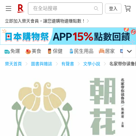
登入
立即加入樂天會員，讓您邊購物邊賺點數！
購物網分類
免運
美食
保健
民生用品
居家
3C
樂天首頁
圖書與雜誌
有聲書
文學小說
名家带你读鲁
天天免運
美食蛋糕
養生保健
民生用品
居家生活
3C家電
運動休閒
親子玩具
女裝
男裝
化妝保養
情趣用品