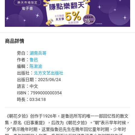
商品詳情
旁白：
湖南兵哥
作者：
鲁迅
編輯：
陈漱渝
出版社：
北方文艺出版社
出版日期：2025/06/24
語言：中文
ISBN：7599000000354
時長：03:34:18
《朝花夕拾》创作于1926年，是鲁迅所写的唯一一部回忆性的散文
集，原名《旧事重提》，后改为《朝花夕拾》。“朝”表示早年时候，
“夕”表示晚年时期，这里指鲁迅先生在晩年回忆童年时期、少年时