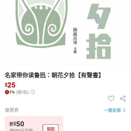
日本購物
電子/紙本書
HOT
名家带你读鲁迅：朝花夕拾【有聲書】
25
$
1%
(賺0點)
優惠券
一鍵全領
50
$
折
領取
滿555元可用