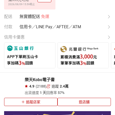
2026/08/09 15:59
截止
配送
無實體配送
免運
付款
信用卡／LINE Pay／AFTEE／ATM
信用卡優惠
樂天Kobo電子書
4.9
(2188)
追蹤
2.4萬
出貨速度
1 天
回應率
57%
追蹤店家
逛店舖