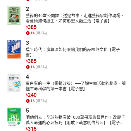
2
藝術的40堂公開課：透過故事，走進藝術家創作現場，
看藝術如何誕生、如何形塑人類生活【電子書】
385
$
1
%
(賺
3
點)
3
扁平時代：演算法如何限縮我們的品味與文化【電子
書】
385
$
1
%
(賺
3
點)
4
蛋白質的一生（暢銷改版）──了解生命活動的秘密，讀
懂生命科學的第一本書【電子書】
240
$
1
%
(賺
2
點)
5
隨他們去：全球熱銷突破1000萬冊現象級巨作！改變千
萬人命運的心理技巧【附放下執念明信片圖】【電子
書】
315
$