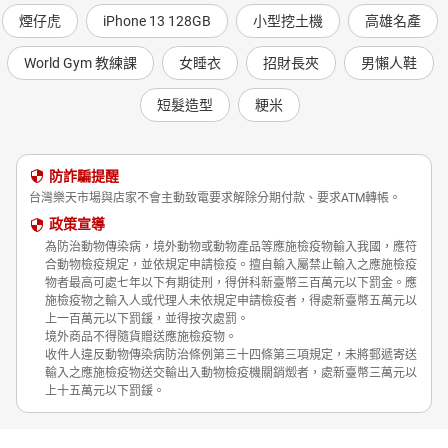
煙仔虎
iPhone 13 128GB
小型挖土機
高雄名產
World Gym 教練課
女睡衣
招財長夾
男懶人鞋
短髮造型
粳米
防詐騙提醒
台灣樂天市場與店家不會主動致電要求解除分期付款、要求ATM轉帳。
政策宣導
為防治動物傳染病，境外動物或動物產品等應施檢疫物輸入我國，應符
合動物檢疫規定，並依規定申請檢疫。擅自輸入屬禁止輸入之應施檢疫
物者最高可處七年以下有期徒刑，得併科新臺幣三百萬元以下罰金。應
施檢疫物之輸入人或代理人未依規定申請檢疫者，得處新臺幣五萬元以
上一百萬元以下罰鍰，並得按次處罰。
境外商品不得隨貨贈送應施檢疫物。
收件人違反動物傳染病防治條例第三十四條第三項規定，未將郵遞寄送
輸入之應施檢疫物送交輸出入動物檢疫機關銷燬者，處新臺幣三萬元以
上十五萬元以下罰鍰。