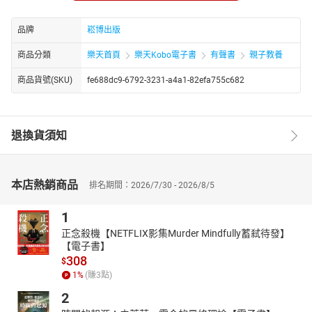
小金寶：原名杜以寶，出版社編輯，寫過一百多部兒童短篇作品，
愛幻想，作品多變。
品牌
崧博出版
【主播簡介】
商品分類
樂天首頁
樂天Kobo電子書
有聲書
親子教養
月白花繁：風格多變。從少女到老婦，從蘿莉到正太，都能輕鬆駕
馭。尤其擅長角色的情緒演繹，人物塑造區分度高。
商品貨號(SKU)
fe688dc9-6792-3231-a4a1-82efa755c682
朔小踹：北京著名配音演員，擅長兒童題材，參與過多部電影電視
劇動畫配音。
沫天真：熱愛配音，模仿能力強，熱愛表演，舞台劇表演。擅長童
退換貨須知
聲配音，漫畫，動畫配音。
【目錄】
01 打獵
本店熱銷商品
排名期間：2026/7/30 - 2026/8/5
02 洞居
03 晚上的山谷
1
04 火焰怪獸
正念殺機【NETFLIX影集Murder Mindfully蓄弒待發】
05 巴拉巴拉
【電子書】
06 祭壇
308
$
07 解封
1
%
(賺
3
點)
08 恐怖的酷兒
2
09 西部阿卡拉
10 巴拉拉的歌聲