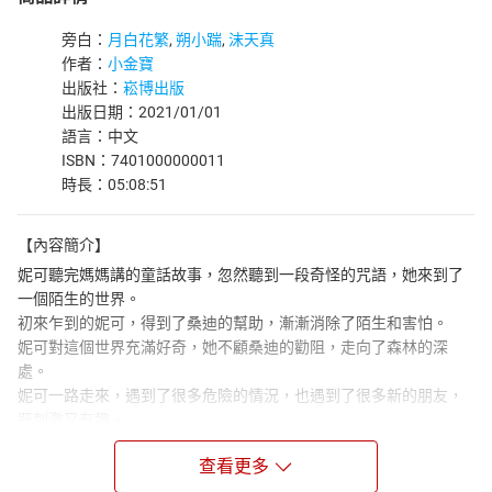
旁白：
月白花繁
,
朔小踹
,
沫天真
作者：
小金寶
出版社：
崧博出版
出版日期：2021/01/01
語言：中文
ISBN：7401000000011
時長：05:08:51
【內容簡介】
妮可聽完媽媽講的童話故事，忽然聽到一段奇怪的咒語，她來到了
一個陌生的世界。
初來乍到的妮可，得到了桑迪的幫助，漸漸消除了陌生和害怕。
妮可對這個世界充滿好奇，她不顧桑迪的勸阻，走向了森林的深
處。
妮可一路走來，遇到了很多危險的情況，也遇到了很多新的朋友，
既刺激又有趣。
火焰世界的冒險開始，她將開啟新的旅程。
查看更多
【作者簡介】