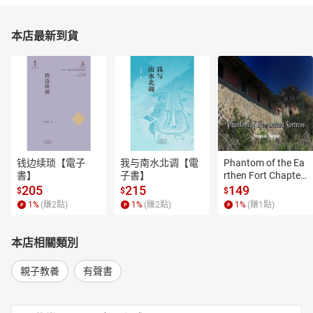
本店最新到貨
钱边续琐【電子
我与南水北调【電
Phantom of the Ea
書】
子書】
rthen Fort Chapter
 4【有聲書】
205
215
149
$
$
$
1
%
(賺
2
點)
1
%
(賺
2
點)
1
%
(賺
1
點)
本店相關類別
親子教養
有聲書