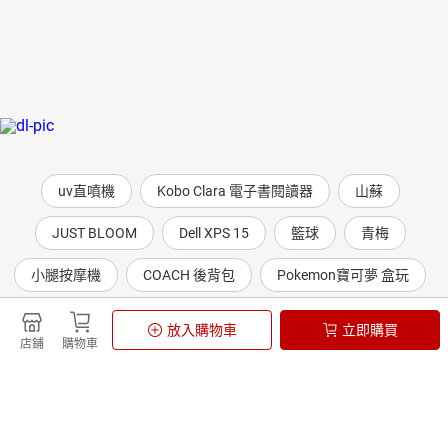
uv直噴機
Kobo Clara 電子書閱讀器
山蘇
JUST BLOOM
Dell XPS 15
籃球
青梅
小腿按摩機
COACH 後背包
Pokemon寶可夢 盒玩
放入購物車
立即購買
店鋪
購物車
防詐騙提醒
台灣樂天市場與店家不會主動致電要求解除分期付款、要求ATM轉帳。
政策宣導
為防治動物傳染病，境外動物或動物產品等應施檢疫物輸入我國，應符
合動物檢疫規定，並依規定申請檢疫。擅自輸入屬禁止輸入之應施檢疫