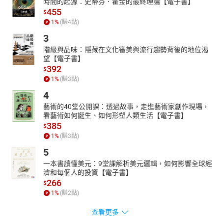
時間的起源：史蒂芬．霍金的最終理論【電子書】
11 仙人掌的家園
455
$
12 五色山
1
%
(賺
4
點)
13 風火林
3
14 巴拉拉失蹤了
階級與品味：隱藏在文化審美與流行趨勢背後的地位渴
15 城堡闖關
望【電子書】
16 迷宮
392
$
17 火焰獸
1
%
(賺
3
點)
18 渡河
4
19 談判
藝術的40堂公開課：透過故事，走進藝術家創作現場，
20 冰封火鳳山
看藝術如何誕生、如何形塑人類生活【電子書】
21 美麗的蘑菇地
385
$
22 香蕉村
1
%
(賺
3
點)
23 夜行巨人
5
24 哭泣的小孩
25 維多利亞山寨
一本書讀懂美元：9堂課解析美元邏輯，如何影響全球經
26 食人魚
濟和每個人的投資【電子書】
266
27 火焰山聖地
$
1
%
(賺
2
點)
28 禁地
29 魔法棒
查看更多
30 水晶石