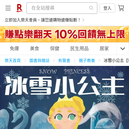
登入
立即加入樂天會員，讓您邊購物邊賺點數！
購物網分類
免運
美食
保健
民生用品
居家
3C
樂天首頁
圖書與雜誌
有聲書
親子教養
冰雪小公主【
天天免運
美食蛋糕
養生保健
民生用品
居家生活
3C家電
運動休閒
親子玩具
女裝
男裝
化妝保養
情趣用品