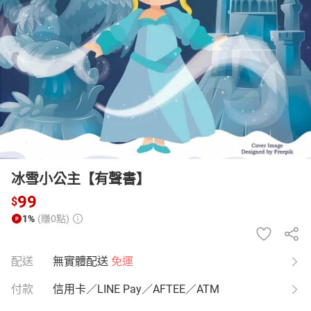
日本購物
電子/紙本書
HOT
冰雪小公主【有聲書】
99
$
1%
(賺0點)
配送
無實體配送
免運
付款
信用卡／LINE Pay／AFTEE／ATM