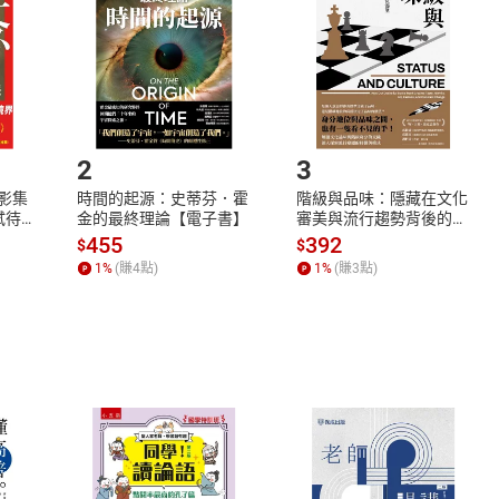
將依您的申請進行審核，待審核通過後將為您辦理退款事宜。
市場須以整筆訂單為單位進行取消/退貨，恕無法以單支商品取消
如何開始使用？
.選擇閱讀載具
Step2.
2
3
X影集
時間的起源：史蒂芬．霍
階級與品味：隱藏在文化
蓄弒待
金的最終理論【電子書】
審美與流行趨勢背後的地
位渴望【電子書】
455
392
$
$
1
%
(賺
4
點)
1
%
(賺
3
點)