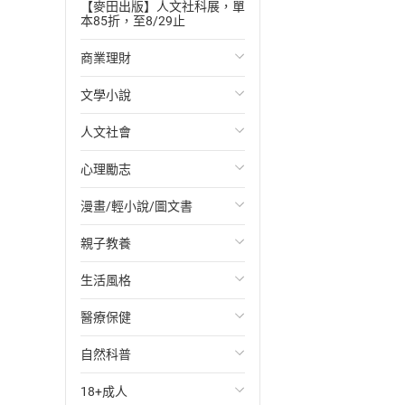
【麥田出版】人文社科展，單
本85折，至8/29止
商業理財
文學小說
投資理財
人文社會
經濟/趨勢
歐美文學
心理勵志
財務/金融
日本文學
國際關係
漫畫/輕小說/圖文書
管理/領導
韓國文學
政治
心靈成長/情緒
親子教養
職場工作術
華文文學
社會科學
人際關係
輕小說
生活風格
成功法
經典文學
台灣/中國歷史
兩性關係
奇幻/科幻
教育現場
醫療保健
行銷/廣告
成長/家庭生活小說
日/韓歷史
心理學
愛情故事
兒童文學/故事
飲食/食譜
自然科普
傳記
懸疑/推理小說
其他歷史/史學
職場/社會寫實
兒童科普/學習
健身/美顏
健康/養生
18+成人
商務/商學
科幻/奇幻小說
法律
懸疑/推理
育兒百科
運動/遊戲
常見疾病
生物科學