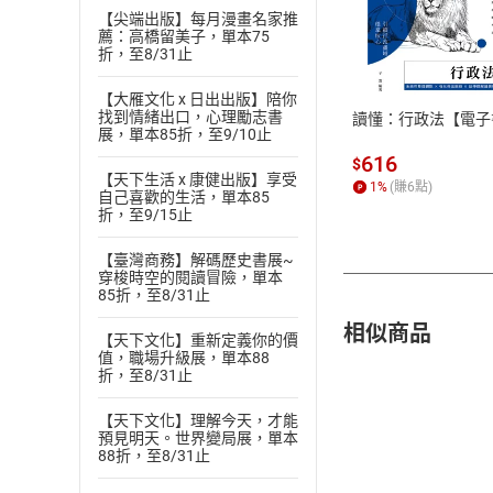
【尖端出版】每月漫畫名家推
付款方
薦：高橋留美子，單本75
折，至8/31止
ATM轉帳、信用卡
【大雁文化 x 日出出版】陪你
找到情緒出口，心理勵志書
讀懂：行政法【電子
展，單本85折，至9/10止
616
$
【天下生活 x 康健出版】享受
1
%
(賺
6
點)
自己喜歡的生活，單本85
折，至9/15止
【臺灣商務】解碼歷史書展~
穿梭時空的閱讀冒險，單本
85折，至8/31止
相似商品
【天下文化】重新定義你的價
值，職場升級展，單本88
折，至8/31止
【天下文化】理解今天，才能
預見明天。世界變局展，單本
88折，至8/31止