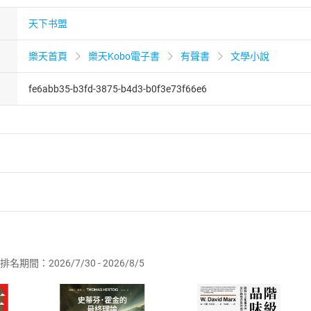
天下书盟
樂天首頁
樂天Kobo電子書
有聲書
文學小說
fe6abb35-b3fd-3875-b4d3-b0f3e73f66e6
者保護法
第
19
條第
1
項後段
暨
通訊交易解除權合理例外情事適用
供即為完成之線上服務，經消費者事先同意始提供。」 之商品
排名期間：2026/7/30 - 2026/8/5
訂購本店鋪之商品即代表知悉本店鋪所銷售之商品為電子書，屬
取電子書，不得請求退貨退款。
品
放入
購物車
登入
帳號
欲取消訂單或辦理退貨時，請登入樂天市場，並於「我的訂單」
Shopping cart
Login