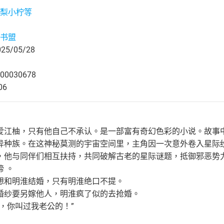
梨小柠等
书盟
5/05/28
00030678
06
爱江柚，只有他自己不承认。是一部富有奇幻色彩的小说。故事
异种族。在这神秘莫测的宇宙空间里，主角因一次意外卷入星际
，他与同伴们相互扶持，共同破解古老的星际谜题，抵御邪恶势
 。
想和明淮结婚，只有明淮绝口不提。
婚纱要另嫁他人，明淮疯了似的去抢婚。
，你叫过我老公的！”