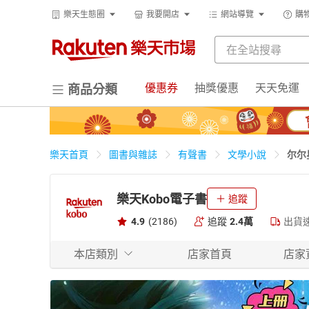
樂天生態圈
我要開店
網站導覽
購
優惠券
抽獎優惠
天天免運
商品分類
尔尔
樂天首頁
圖書與雜誌
有聲書
文學小說
樂天Kobo電子書
追蹤
4.9
(2186)
追蹤
2.4萬
出貨
本店類別
店家首頁
店家