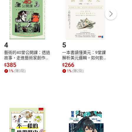
/退貨。
登入帳號，下載書籍後看書
4
5
6
藝術的40堂公開課：透過
一本書讀懂美元：9堂課
本物
故事，走進藝術家創作現
解析美元邏輯，如何影響
說，
場，看藝術如何誕生、如
全球經濟和每個人的投資
來】
385
266
28
$
$
$
何形塑人類生活【電子
【電子書】
1
%
(賺
3
點)
1
%
(賺
2
點)
1
%
書】