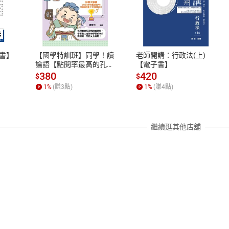
式
退換貨規範
、LINE PAY、AFTEE
本店是否提供消費者保護法七日猶
之權利，遽消費者保護法及通訊交
書】
【國學特訓班】同學！讀
老師開講：行政法(上)
除權合理例外情事適用準則，依商
論語【點閱率最高的孔子
【電子書】
篇】逗趣的文配圖情境式
質各有不同規定。詳細退換貨說明
380
420
$
$
講解，學習聖人老師和學
照各商品說明。
1
%
(賺
3
點)
1
%
(賺
4
點)
霸弟子的高情商，開拓人
詳細說明
生格局！【電子書】
繼續逛其他店舖