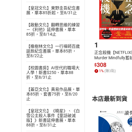
貨」，本店鋪
【皇冠文化】東野圭吾紀念書
請注意，樂天
展，單本85折起，至8/31止
購書後，
【啟動文化】翻轉思維的練習
－《利他》延伸書展，單本
Step1
85折，至8/14止
1
【橡樹林文化】一行禪師百歲
誕辰紀念書展，單本85折，
正念殺機【NETFLI
至8/22止
Murder Mindfully
發】【電子書】
308
$
【校園書房】AI世代的職場大
1
%
(賺
3
點)
人學！新書$250、單本88
折，至8/31止
【蓋亞文化】黃易作品展，單
本85折、套書75折，至8/20
本店最新到貨
止
【皇冠文化】《曉星》、《白
雪公主殺人事件【童話破滅
版】》新書延伸書展，單本
88折，至8/31止