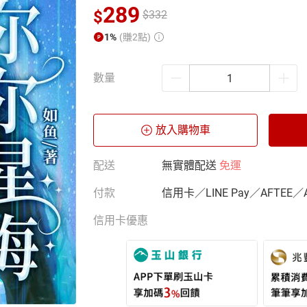
289
$
$
332
1%
(賺2點)
數量
放入購物車
配送
無實體配送
免運
付款
信用卡／LINE Pay／AFTEE／
信用卡優惠