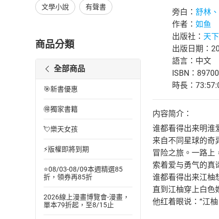
文學小說
有聲書
旁白：
舒林、
作者：
如鱼
出版社：
天下
商品分類
出版日期：202
語言：中文
全部商品
ISBN：89700
時長：73:57:
🎯新書優惠
🉐獨家書籍
内容简介：
谁都看得出来明淮
💘樂天女孩
来自不同星球的奇
⚡版權即將到期
冒险之旅。一路上
索着爱与勇气的真谛
⭐08/03-08/09本週精選85
谁都看得出来江柚
折，領券再85折
直到江柚穿上白色
2026線上漫畫博覽會-漫畫，
他红着眼说：“江柚
單本79折起，至8/15止