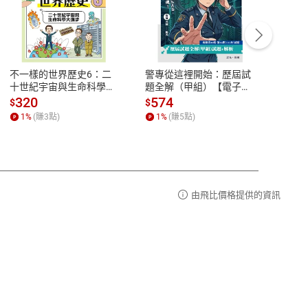
客服資訊
豫期
服務時間：週一到週五 10:00-12:00、
易解
13:00-17:00 (國定假日及例假日休息)
不一樣的世界歷史6：二
警專從這裡開始：歷屆試
理財周
品性
客服電話：0080-1857077
十世紀宇宙與生命科學大
題全解（甲組）【電子
去槓桿
進步【電子書】
書】
股 黃
請參
客服信箱：
聯絡店家
320
574
16
$
$
$
書】
1
%
(賺
3
點)
1
%
(賺
5
點)
1
%
由飛比價格提供的資訊