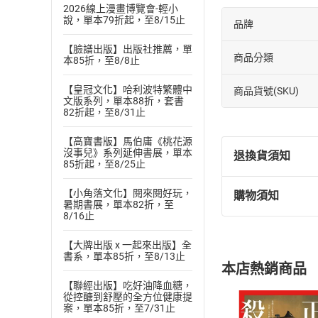
2026線上漫畫博覽會-輕小
說，單本79折起，至8/15止
品牌
【臉譜出版】出版社推薦，單
商品分類
本85折，至8/8止
【皇冠文化】哈利波特繁體中
商品貨號(SKU)
文版系列，單本88折，套書
82折起，至8/31止
【高寶書版】馬伯庸《桃花源
沒事兒》系列延伸書展，單本
退換貨須知
85折起，至8/25止
【小角落文化】閱來閱好玩，
購物須知
退換貨規定：
暑期書展，單本82折，至
8/16止
(
一
)
依
消費
內容或一經提
【大牌出版 x 一起來出版】全
購書須知
定。
書系，單本85折，至8/13止
本店熱銷商品
(
二
)
消費者
【聯經出版】吃好油降血糖，
且已下載
/
存
從控醣到舒壓的全方位健康提
挑選
商
案，單本85折，至7/31止
退貨方式：您
Choose