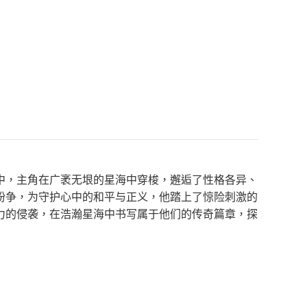
中，主角在广袤无垠的星海中穿梭，邂逅了性格各异、
纷争，为守护心中的和平与正义，他踏上了惊险刺激的
力的侵袭，在浩瀚星海中书写属于他们的传奇篇章，探