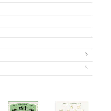
準則
第
2
條第
5
款之規定，「非以有形媒介提供之數位
，不適用消保法第
19
條第
1
項七日內無條件退貨之規
非以有形媒介提供之數位內容，消費者同意若訂購後
付款
方式
完成
訂單
中點選「瀏覽訂單明細」
>
「申請取消訂單
/
退
Payment
Complete