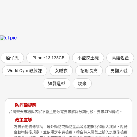
煙仔虎
iPhone 13 128GB
小型挖土機
高雄名產
World Gym 教練課
女睡衣
招財長夾
男懶人鞋
短髮造型
粳米
防詐騙提醒
台灣樂天市場與店家不會主動致電要求解除分期付款、要求ATM轉帳。
政策宣導
為防治動物傳染病，境外動物或動物產品等應施檢疫物輸入我國，應符
合動物檢疫規定，並依規定申請檢疫。擅自輸入屬禁止輸入之應施檢疫