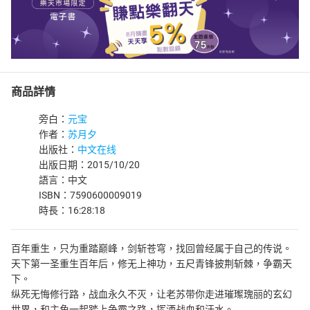
商品詳情
旁白：
元宝
作者：
苏月夕
出版社：
中文在线
出版日期：2015/10/20
語言：中文
ISBN：7590600009019
時長：16:28:18
百年重生，只为重踏巅峰，剑斩苍穹，找回曾经属于自己的传说。
天下第一圣重生百年后，修无上神功，五尺青锋披荆斩棘，争霸天
下。
纵死无悔修行路，战血永久不灭，让老苏带你走进璀璨瑰丽的玄幻
世界，和主角一起踏上争霸之路，挥洒战血和汗水。