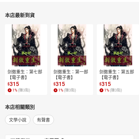
本店最新到貨
剑傲重生：第七部
剑傲重生：第一部
剑傲重生：第五部
【電子書】
【電子書】
【電子書】
315
315
315
$
$
$
1
%
(賺
3
點)
1
%
(賺
3
點)
1
%
(賺
3
點)
本店相關類別
文學小說
有聲書