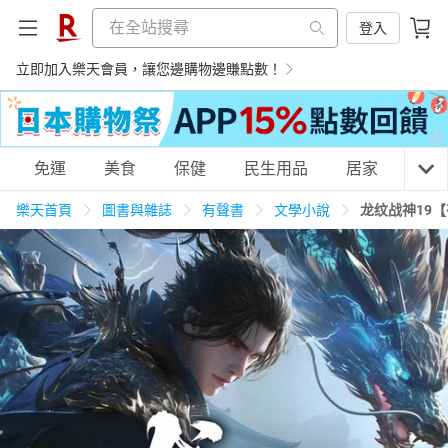
登入
立即加入樂天會員，讓您邊購物邊賺點數！
購物網分類
免運
美食
保健
民生用品
居家
3C
樂天首頁
圖書與雜誌
有聲書
文學小說
龙纹战神19
天天免運
美食蛋糕
養生保健
民生用品
居家生活
3C家電
運動休閒
親子玩具
女裝
男裝
化妝保養
情趣用品