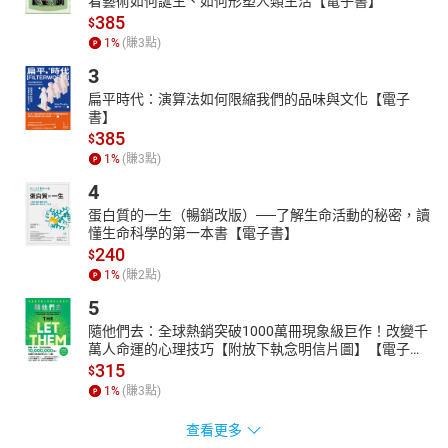
看藝術如何誕生、如何形塑人類生活【電子書】
385
$
1
%
(賺
3
點)
3
扁平時代：演算法如何限縮我們的品味與文化【電子
書】
385
$
1
%
(賺
3
點)
4
蛋白質的一生（暢銷改版）──了解生命活動的秘密，讀
懂生命科學的第一本書【電子書】
240
$
1
%
(賺
2
點)
5
隨他們去：全球熱銷突破1000萬冊現象級巨作！改變千
萬人命運的心理技巧【附放下執念明信片圖】【電子
書】
315
$
1
%
(賺
3
點)
查看更多