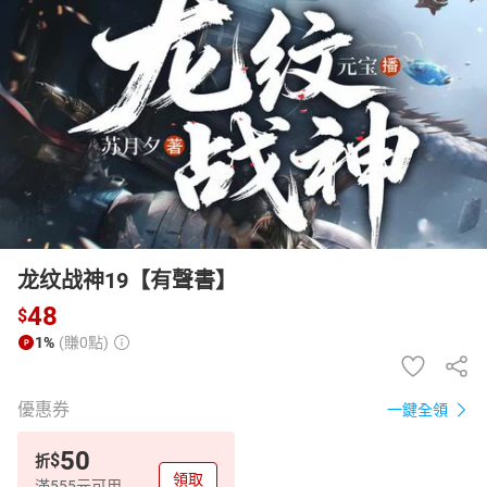
日本購物
電子/紙本書
HOT
龙纹战神19【有聲書】
48
$
1%
(賺0點)
優惠券
一鍵全領
50
$
折
領取
滿555元可用