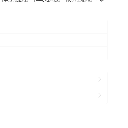
準則
第
2
條第
5
款之規定，「非以有形媒介提供之數位
，不適用消保法第
19
條第
1
項七日內無條件退貨之規
非以有形媒介提供之數位內容，消費者同意若訂購後