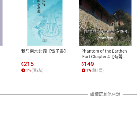
式
退換貨規範
、LINE PAY、AFTEE
本店是否提供消費者保護法七日猶
之權利，遽消費者保護法及通訊交
我与南水北调【電子書】
Phantom of the Earthen
除權合理例外情事適用準則，依商
 Fort Chapter 4【有聲
書】
質各有不同規定。詳細退換貨說明
215
149
$
$
照各商品說明。
1
%
(賺
2
點)
1
%
(賺
1
點)
詳細說明
繼續逛其他店舖