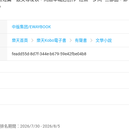
。
中版集团/EWAYBOOK
樂天首頁
樂天Kobo電子書
有聲書
文學小說
feadd55d-8d7f-344e-b679-59e42fbe04b8
者保護法
第
19
條第
1
項後段
暨
通訊交易解除權合理例外情事適用
供即為完成之線上服務，經消費者事先同意始提供。」 之商品
排名期間：2026/7/30 - 2026/8/5
訂購本店鋪之商品即代表知悉本店鋪所銷售之商品為電子書，屬