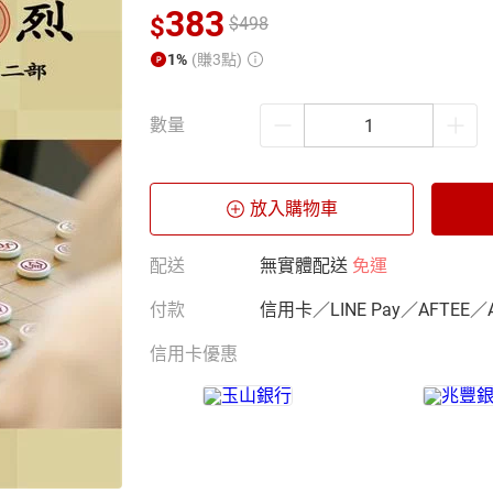
383
$
$
498
1%
(賺3點)
數量
放入購物車
配送
無實體配送
免運
付款
信用卡／LINE Pay／AFTEE／
信用卡優惠