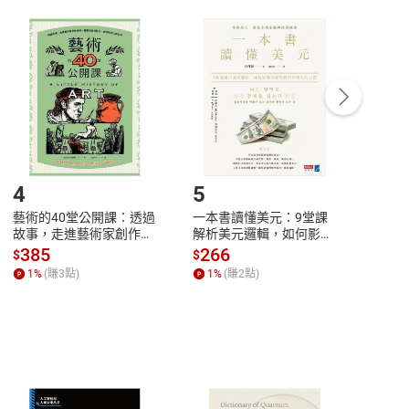
付款
方式
完成
訂單
中點選「瀏覽訂單明細」
>
「申請取消訂單
/
退
Payment
Complete
/退貨。
登入帳號，下載書籍後看書
4
5
6
藝術的40堂公開課：透過
一本書讀懂美元：9堂課
本物
故事，走進藝術家創作現
解析美元邏輯，如何影響
說，
場，看藝術如何誕生、如
全球經濟和每個人的投資
來】
385
266
28
$
$
$
何形塑人類生活【電子
【電子書】
1
%
(賺
3
點)
1
%
(賺
2
點)
1
%
書】