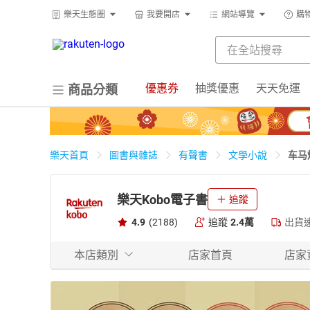
樂天生態圈
我要開店
網站導覽
購
優惠券
抽獎優惠
天天免運
商品分類
车马
樂天首頁
圖書與雜誌
有聲書
文學小說
樂天Kobo電子書
追蹤
4.9
(2188)
追蹤
2.4萬
出貨
本店類別
店家首頁
店家