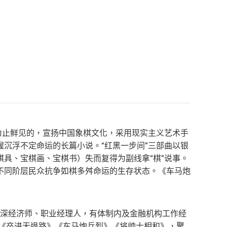
为止鲜见的，宣扬中国象棋文化，采用现实主义艺术手
沉浮不定命运的长篇小说。“红黑一步间”三部曲以银
具、宝棋画、宝棋书）失而复得为副线拿“棋”说事。
不同阶层民众抗争如棋多舛命运的生存状态。《车马炮
资深经济师、职业经理人，有体制内及金融机构工作经
即《卒进无退路》《车马炮兵烈》《将帅士相和》，聚