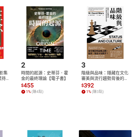
取電子書，不得請求退貨退款。
品
放入
購物車
登入
帳號
欲取消訂單或辦理退貨時，請登入樂天市場，並於「我的訂單」
Shopping cart
Login
將依您的申請進行審核，待審核通過後將為您辦理退款事宜。
市場須以整筆訂單為單位進行取消/退貨，恕無法以單支商品取消
如何開始使用？
.選擇閱讀載具
Step2.
2
3
X影集
時間的起源：史蒂芬．霍
階級與品味：隱藏在文化
蓄弒待
金的最終理論【電子書】
審美與流行趨勢背後的地
位渴望【電子書】
455
392
$
$
1
%
(賺
4
點)
1
%
(賺
3
點)