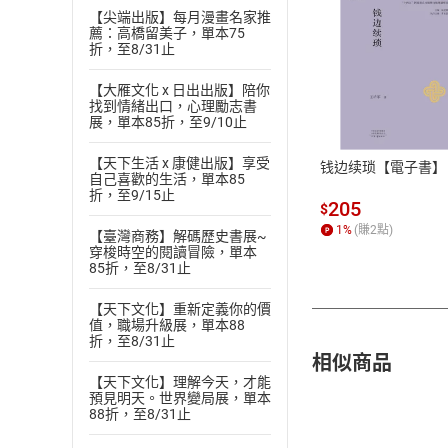
【尖端出版】每月漫畫名家推
薦：高橋留美子，單本75
折，至8/31止
付款方
【大雁文化 x 日出出版】陪你
找到情緒出口，心理勵志書
展，單本85折，至9/10止
ATM轉帳、信用卡
【天下生活 x 康健出版】享受
钱边续琐【電子書】
自己喜歡的生活，單本85
折，至9/15止
205
$
1
%
(賺
2
點)
【臺灣商務】解碼歷史書展~
穿梭時空的閱讀冒險，單本
85折，至8/31止
【天下文化】重新定義你的價
值，職場升級展，單本88
折，至8/31止
相似商品
【天下文化】理解今天，才能
預見明天。世界變局展，單本
88折，至8/31止