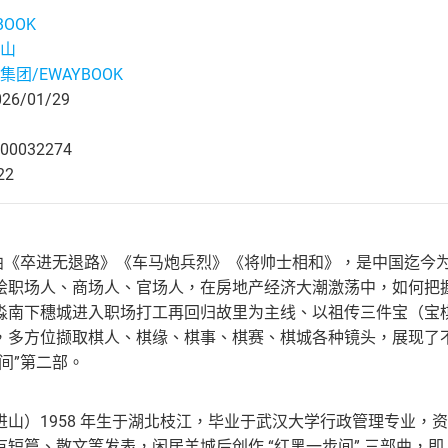
BOOK
山
集团/EWAYBOOK
6/01/29
00032274
22
部曲《卒进无退路》《车马炮兵烈》《将帅士相和》，是中国迄今
绘职场人、商场人、官场人，在房地产经济大潮激荡中，如何把握
淼南下穗城进入职场打工再回归故里为主线、以祖传三件宝（宝棋
，多方位撷取棋人、棋缘、棋事、棋赛、棋城各种镜头，展现了
间”第二部。
进山）1958 年生于湖北枝江，毕业于武汉大学行政管理专业，
有短篇、散文等发表，闲居羊城后创作 “红黑一步间” 三部曲，