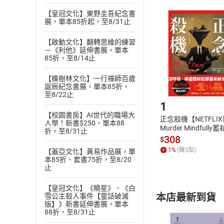
且已下載
/
存
【皇冠文化】東野圭吾紀念書
挑選
商
展，單本85折起，至8/31止
退貨方式：您
Choose
貨」，本店鋪
【啟動文化】翻轉思維的練習
請注意，樂天
－《利他》延伸書展，單本
購書後，
85折，至8/14止
【橡樹林文化】一行禪師百歲
誕辰紀念書展，單本85折，
Step1
至8/22止
1
【校園書房】AI世代的職場大
正念殺機【NETFLI
人學！新書$250、單本88
Murder Mindfully
折，至8/31止
發】【電子書】
308
$
1
%
(賺
3
點)
【蓋亞文化】黃易作品展，單
本85折、套書75折，至8/20
止
【皇冠文化】《曉星》、《白
本店最新到貨
雪公主殺人事件【童話破滅
版】》新書延伸書展，單本
88折，至8/31止