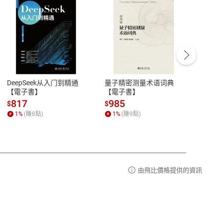
客服資訊
豫期
服務時間：週一到週五 10:00-12:00、
易解
13:00-17:00 (國定假日及例假日休息)
DeepSeek从入门到精通
量子精密测量术语词典
新西
品性
客服電話：0080-1857077
【電子書】
【電子書】
计研
請參
客服信箱：
聯絡店家
817
985
98
$
$
$
1
%
(賺
8
點)
1
%
(賺
9
點)
1
%
由飛比價格提供的資訊