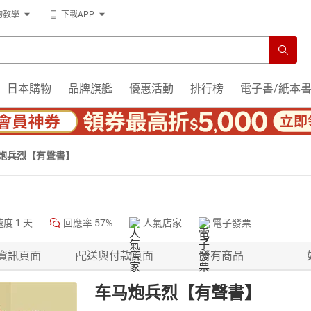
物教學
下載APP
日本購物
品牌旗艦
優惠活動
排行榜
電子書/紙本
炮兵烈【有聲書】
速度
1 天
回應率
57%
人氣店家
電子發票
資訊頁面
配送與付款頁面
所有商品
车马炮兵烈【有聲書】