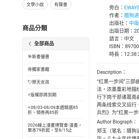
文學小說
有聲書
旁白：
EWAY
作者：
腊狗进
出版社：
中版
商品分類
出版日期：202
語言：中文
全部商品
ISBN：89700
時長：12:38:
🎯新書優惠
🉐獨家書籍
Description：
“红黑一步间”三
💘樂天女孩
法，浓墨重彩地描
⚡版權即將到期
行下岗干部诸葛南
两条线索交叉运行
⭐08/03-08/09本週精選85
兵烈》为“红黑一步
折，領券再85折
Author Biograph：
2026線上漫畫博覽會-漫畫，
單本79折起，至8/15止
郑玉（笔名：腊狗
历。八九十年代便