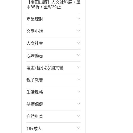
【麥田出版】人文社科展，單
本85折，至8/29止
商業理財
文學小說
投資理財
人文社會
經濟/趨勢
歐美文學
心理勵志
財務/金融
日本文學
國際關係
漫畫/輕小說/圖文書
管理/領導
韓國文學
政治
心靈成長/情緒
親子教養
職場工作術
華文文學
社會科學
人際關係
輕小說
生活風格
成功法
經典文學
台灣/中國歷史
兩性關係
奇幻/科幻
教育現場
醫療保健
行銷/廣告
成長/家庭生活小說
日/韓歷史
心理學
愛情故事
兒童文學/故事
飲食/食譜
自然科普
傳記
懸疑/推理小說
其他歷史/史學
職場/社會寫實
兒童科普/學習
健身/美顏
健康/養生
18+成人
商務/商學
科幻/奇幻小說
法律
懸疑/推理
育兒百科
運動/遊戲
常見疾病
生物科學