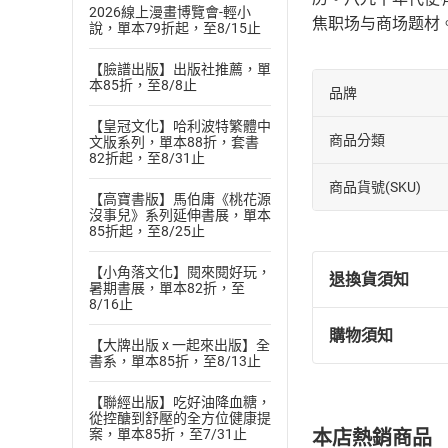
2026線上漫畫博覽會-輕小
焦职场与商场题材
說，單本79折起，至8/15止
【臉譜出版】出版社推薦，單
本85折，至8/8止
品牌
【皇冠文化】哈利波特繁體中
商品分類
文版系列，單本88折，套書
82折起，至8/31止
商品貨號(SKU)
【高寶書版】馬伯庸《桃花源
沒事兒》系列延伸書展，單本
85折起，至8/25止
【小角落文化】閱來閱好玩，
退換貨須知
暑期書展，單本82折，至
8/16止
購物須知
退換貨規定：
【大牌出版 x 一起來出版】全
書系，單本85折，至8/13止
(
一
)
依
消費
內容或一經提
【聯經出版】吃好油降血糖，
購書須知
從控醣到舒壓的全方位健康提
定。
案，單本85折，至7/31止
本店熱銷商品
(
二
)
消費者