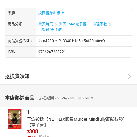
【作者介紹】
品牌
校園書房出版社
斯托得（John Stott，1921～2011）
商品分類
樂天首頁
樂天Kobo電子書
命理宗教
二十世紀福音派重要領袖，於二〇〇五年獲《時代雜誌》選為「世
基督教/天主教
界百大最具影響力人物」。一生主要時間於英國萬靈堂擔任牧職，
也以此為起點，開展他在全球的服事。他在萬靈堂的牧養工作，影
商品貨號(SKU)
feca4230-ccf6-3340-b1a5-a5af3faa0ec9
響了二次大戰後英國福音派教會的復興運動。此外，亦擔任一九七
四年《洛桑信約》（Lausanne Covenant）起草委員會主席，該信
ISBN
9786267233221
約為福音派奠下了傳福音和社會關懷並行的基調，對全球福音派發
展影響深遠。
退換貨須知
本店熱銷商品
排名期間：2026/7/30 - 2026/8/5
1
正念殺機【NETFLIX影集Murder Mindfully蓄弒待發】
【電子書】
308
$