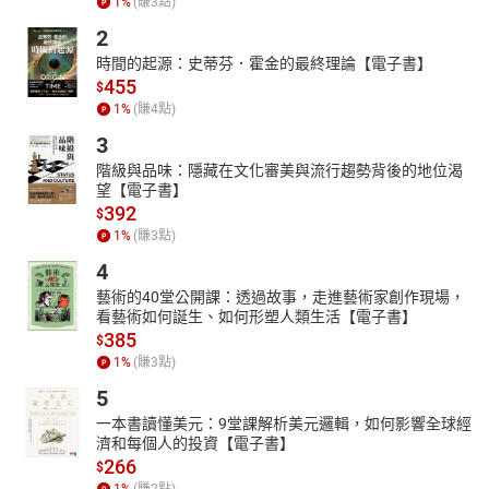
1
%
(賺
3
點)
2
時間的起源：史蒂芬．霍金的最終理論【電子書】
455
$
1
%
(賺
4
點)
3
階級與品味：隱藏在文化審美與流行趨勢背後的地位渴
望【電子書】
392
$
1
%
(賺
3
點)
4
藝術的40堂公開課：透過故事，走進藝術家創作現場，
看藝術如何誕生、如何形塑人類生活【電子書】
385
$
1
%
(賺
3
點)
5
一本書讀懂美元：9堂課解析美元邏輯，如何影響全球經
濟和每個人的投資【電子書】
266
$