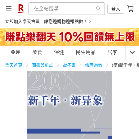
登入
立即加入樂天會員，讓您邊購物邊賺點數！
購物網分類
免運
美食
保健
民生用品
居家
3C
樂天首頁
圖書與雜誌
電子書
命理宗教
(简)新千年
天天免運
美食蛋糕
養生保健
民生用品
居家生活
3C家電
運動休閒
親子玩具
女裝
男裝
化妝保養
情趣用品