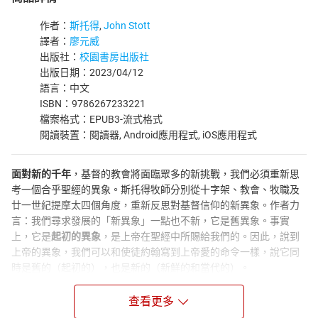
作者：
斯托得
,
John Stott
譯者：
廖元威
出版社：
校園書房出版社
出版日期：2023/04/12
語言：中文
ISBN：9786267233221
檔案格式：EPUB3-流式格式
閱讀裝置：閱讀器, Android應用程式, iOS應用程式
面對新的千年
，基督的教會將面臨眾多的新挑戰，我們必須重新思
考一個合乎聖經的異象。斯托得牧師分別從十字架、教會、牧職及
廿一世紀提摩太四個角度，重新反思對基督信仰的新異象。作者力
言：我們尋求發展的「新異象」一點也不新，它是舊異象。事實
上，它是
起初的異象
，是上帝在聖經中所賜給我們的。因此，說到
上帝的異象，我們可以和使徒約翰寫到上帝愛的命令一樣，說它同
時是舊的（起初的），也是新的（新鮮的和當代的）。
本書
輯錄了斯托得牧師在「新千年‧新異象」講座中的四篇講詞，
查看更多
又加上各堂講座中回應講員的文稿；書中並附有作者在會前之演講
及主日講章。