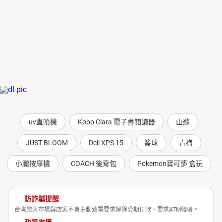
uv直噴機
Kobo Clara 電子書閱讀器
山蘇
JUST BLOOM
Dell XPS 15
籃球
青梅
小腿按摩機
COACH 後背包
Pokemon寶可夢 盒玩
防詐騙提醒
台灣樂天市場與店家不會主動致電要求解除分期付款、要求ATM轉帳。