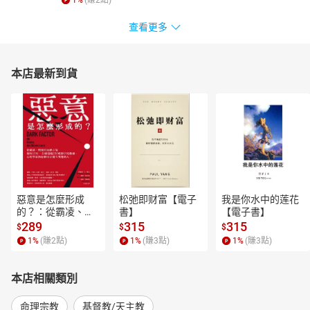
1
%
(賺
2
點)
查看更多
本店最新到貨
惡意是怎麼形成
松弛即财富【電子
我是你水中的莲花
的？：從霸凌、劈
書】
【電子書】
腿到仇恨言論，歷
289
315
315
$
$
$
時15年、全球超過
1
%
(賺
2
點)
1
%
(賺
3
點)
1
%
(賺
3
點)
250萬筆研究數
據，心理學家教你
揪出身邊有問題的
本店相關類別
人！【電子書】
命理宗教
基督教/天主教